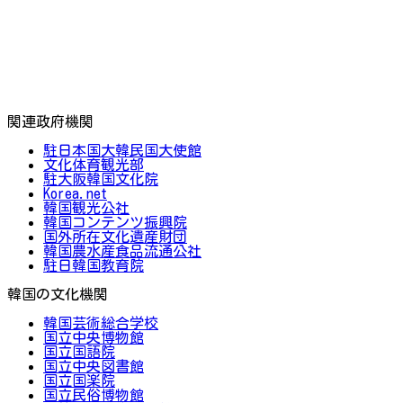
関連政府機関
駐日本国大韓民国大使館
文化体育観光部
駐大阪韓国文化院
Korea.net
韓国観光公社
韓国コンテンツ振興院
国外所在文化遺産財団
韓国農水産食品流通公社
駐日韓国教育院
韓国の文化機関
韓国芸術総合学校
国立中央博物館
国立国語院
国立中央図書館
国立国楽院
国立民俗博物館