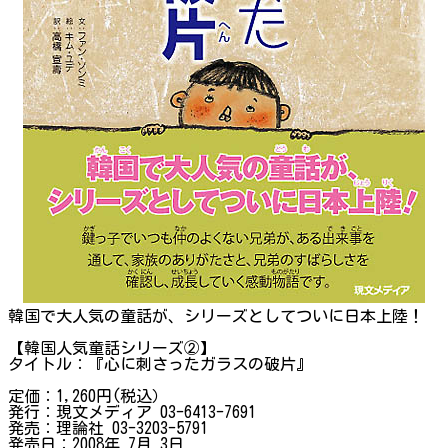
韓国で大人気の童話が、シリーズとしてついに日本上陸！
【韓国人気童話シリーズ②】
タイトル：『心に刺さったガラスの破片』
定価：1,260円(税込）
発行：現文メディア 03-6413-7691
発売：理論社 03-3203-5791
発売日：2008年 7月 3日