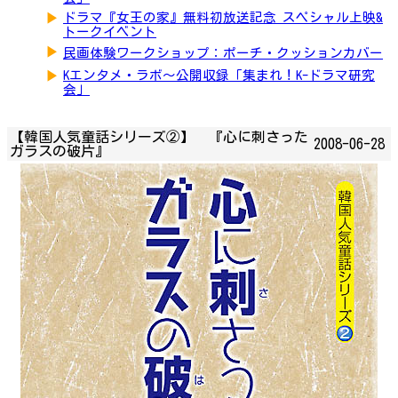
▶
ドラマ『女王の家』無料初放送記念 スペシャル上映&
トークイベント
▶
民画体験ワークショップ：ポーチ・クッションカバー
▶
Kエンタメ・ラボ～公開収録「集まれ！K-ドラマ研究
会」
【韓国人気童話シリーズ②】 『心に刺さった
2008-06-28
ガラスの破片』