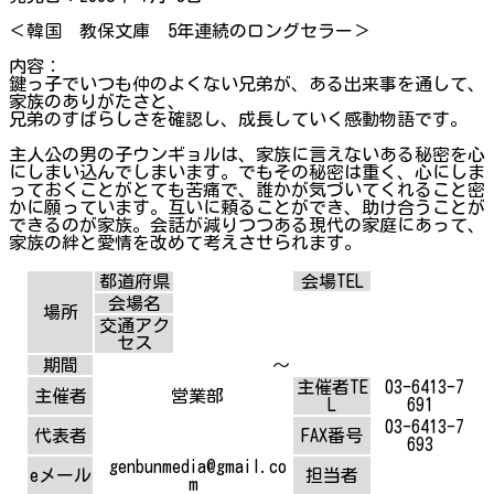
＜韓国 教保文庫 5年連続のロングセラー＞
内容：
鍵っ子でいつも仲のよくない兄弟が、ある出来事を通して、
家族のありがたさと、
兄弟のすばらしさを確認し、成長していく感動物語です。
主人公の男の子ウンギョルは、家族に言えないある秘密を心
にしまい込んでしまいます。でもその秘密は重く、心にしま
っておくことがとても苦痛で、誰かが気づいてくれること密
かに願っています。互いに頼ることができ、助け合うことが
できるのが家族。会話が減りつつある現代の家庭にあって、
家族の絆と愛情を改めて考えさせられます。
都道府県
会場TEL
会場名
場所
交通アク
セス
期間
～
主催者TE
03-6413-7
主催者
営業部
L
691
03-6413-7
代表者
FAX番号
693
genbunmedia@gmail.co
eメール
担当者
m