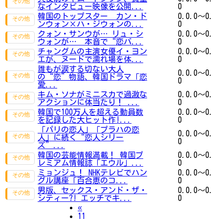
なインタビュー映像を公開...
0
韓国のトップスター カン・ド
0.0.0～0.
ンウォン×ハ・ジウォンの...
0
クォン・サンウが… リュ・シ
0.0.0～0.
ウォンが… 本音で“恋バ...
0
チャングムの主演女優イ・ヨン
0.0.0～0.
エが、ヌードで濡れ場を体...
0
誰もが涙する切ない大人
0.0.0～0.
の“恋”物語、韓国ドラマ「恋
0
愛...
キム・ソナがミニスカで過激な
0.0.0～0.
アクションに体当たり！ ...
0
韓国で100万人を超える動員数
0.0.0～0.
を記録した大ヒット作!...
0
「パリの恋人」「プラハの恋
0.0.0～0.
人」に続く“恋人シリー
0
ズ”...
韓国の芸能情報満載！ 韓国プ
0.0.0～0.
レミアム情報誌「エウル」...
0
ミョンジュ！ NHKテレビでハン
0.0.0～0.
グル講座「百合恵のコ...
0
男版、セックス・アンド・ザ・
0.0.0～0.
シティー?! エッチでキ...
0
Previous
«
11