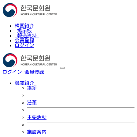
韓国紹介
掲示板
報道資料
会員登録
ログイン
ログイン
会員登録
한국어
機関紹介
挨拶
沿革
主要活動
施設案内