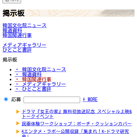
掲示板
韓国文化院ニュース
報道資料
韓国関連行事
メディアギャラリー
ひとこと書評
掲示板
・ 韓国文化院ニュース
・ 報道資料
・ 韓国関連行事
・ メディアギャラリー
・ ひとこと書評
応募
+ MORE
▶
ドラマ『女王の家』無料初放送記念 スペシャル上映&
トークイベント
▶
民画体験ワークショップ：ポーチ・クッションカバー
▶
Kエンタメ・ラボ～公開収録「集まれ！K-ドラマ研究
会」