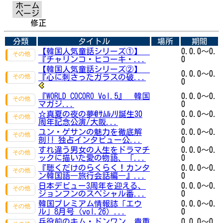
ホーム
ページ
修正
分類
タイトル
場所
期間
【韓国人気童話シリーズ①】
0.0.0～0.
『チャリンコ・ヒコーキ・...
0
【韓国人気童話シリーズ②】
0.0.0～0.
『心に刺さったガラスの破...
0
『WORLD COCORO Vol.5』 韓国
0.0.0～0.
マガジ...
0
☆真夏の夜の夢@ｻﾑﾙﾉﾘ誕生30
0.0.0～0.
周年記念公演/大阪...
0
ユン・ゲサンの魅力を徹底解
0.0.0～0.
剖!! 独占インタビュー公...
0
すれ違う男女の人生をドラマチ
0.0.0～0.
ックに描いた愛の物語、「...
0
『聴くだけのらくらく！カンタ
0.0.0～0.
ン韓国語―旅行会話編―』...
0
日本デビュー3周年を迎える、
0.0.0～0.
ジョンフンのスペシャル番...
0
韓国プレミアム情報誌「エウ
0.0.0～0.
ル」8月号（vol.26）...
0
兵役前のキム・ドンワン、貴重
0.0.0～0.