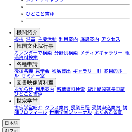
ひとこと書評
機関紹介
挨拶
沿革
主要活動
利用案内
施設案内
アクセス
韓国文化院行事
カレンダーで検索
分野別検索
メディアギャラリー
報
道資料検索
各種申請
後援名義
見学会
物品貸出
ギャラリーMI
多目的ホー
ル
セミナー室
図書映像資料室
お知らせ
利用案内
所蔵資料検索
貸出期間延長申請
ひとこと書評
世宗学堂
世宗学堂紹介
クラス案内
授業日程
受講申込案内
講
師プロフィール
世宗学堂ジャーナル
よくある質問
日本語
한국어