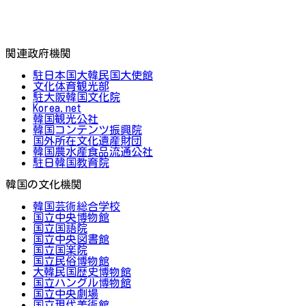
関連政府機関
駐日本国大韓民国大使館
文化体育観光部
駐大阪韓国文化院
Korea.net
韓国観光公社
韓国コンテンツ振興院
国外所在文化遺産財団
韓国農水産食品流通公社
駐日韓国教育院
韓国の文化機関
韓国芸術総合学校
国立中央博物館
国立国語院
国立中央図書館
国立国楽院
国立民俗博物館
大韓民国歴史博物館
国立ハングル博物館
国立中央劇場
国立現代美術館