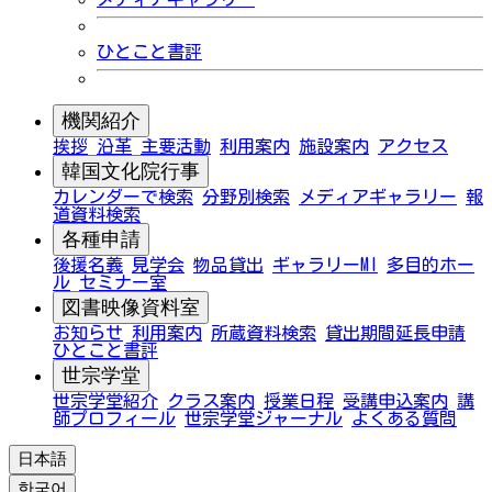
ひとこと書評
機関紹介
挨拶
沿革
主要活動
利用案内
施設案内
アクセス
韓国文化院行事
カレンダーで検索
分野別検索
メディアギャラリー
報
道資料検索
各種申請
後援名義
見学会
物品貸出
ギャラリーMI
多目的ホー
ル
セミナー室
図書映像資料室
お知らせ
利用案内
所蔵資料検索
貸出期間延長申請
ひとこと書評
世宗学堂
世宗学堂紹介
クラス案内
授業日程
受講申込案内
講
師プロフィール
世宗学堂ジャーナル
よくある質問
日本語
한국어