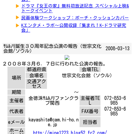
▶
ドラマ『女王の家』無料初放送記念 スペシャル上映&
トークイベント
▶
民画体験ワークショップ：ポーチ・クッションカバー
▶
Kエンタメ・ラボ～公開収録「集まれ！K-ドラマ研究
会」
ｻﾑﾙﾉﾘ誕生３０周年記念公演の報告（世宗文化
2008-03-13
会館/ソウル）
２００８年３月６．７日に行われた公演の報告。
都道府県
会場TEL
会場名
世宗文化会館（ソウル）
場所
交通アク
セス
期間
～
金徳洙ｻﾑﾙﾉﾘファンクラ
主催者TE
072-853-6
主催者
ブ関西
L
985
072-853-6
代表者
FAX番号
985
kayashita@cam.hi-ho.n
eメール
担当者
e.jp
ホーム
http://mine1223.blog52.fc2.com/