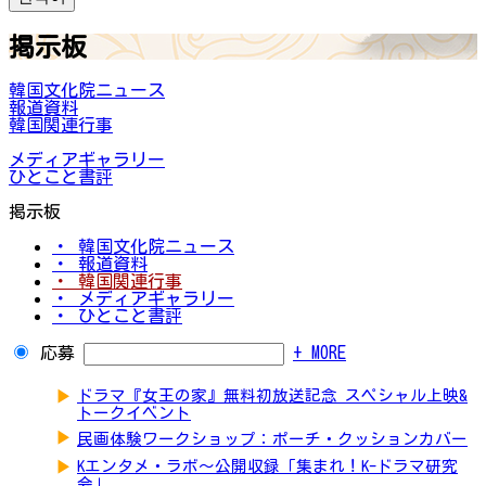
掲示板
韓国文化院ニュース
報道資料
韓国関連行事
メディアギャラリー
ひとこと書評
掲示板
・ 韓国文化院ニュース
・ 報道資料
・ 韓国関連行事
・ メディアギャラリー
・ ひとこと書評
応募
+ MORE
▶
ドラマ『女王の家』無料初放送記念 スペシャル上映&
トークイベント
▶
民画体験ワークショップ：ポーチ・クッションカバー
▶
Kエンタメ・ラボ～公開収録「集まれ！K-ドラマ研究
会」