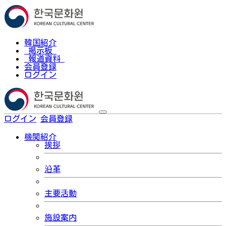
韓国紹介
掲示板
報道資料
会員登録
ログイン
ログイン
会員登録
한국어
機関紹介
挨拶
沿革
主要活動
施設案内