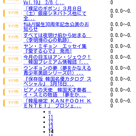
Vol.19』 2/8（...
0
「裸足のギボン」３月８日
0.0.0～0.
（土）銀座シネパトス他にて
0
全...
ｻﾑﾙﾉﾘ誕生30周年記念公演のお
0.0.0～0.
知らせ
0
すべては夜明け前から始まる
0.0.0～0.
（李明博の心の軌跡）
0
ヤン・ミギョン エッセイ集
0.0.0～0.
『愛する心で』 発売!
0
今月の目玉はアン・ジェウク！
0.0.0～0.
韓国プレミアム情報誌「...
0
ウンギョンの夢（夢をかなえる
0.0.0～0.
青少年美談シリーズ01）...
0
『保存版 韓国名優カタログ ス
0.0.0～0.
ペシャル』 3月18日...
0
ピアノの天使 韓国天才奏者
0.0.0～0.
イ・スミの物語 (夢をか...
0
「韓風検定 ＫＡＮＰＯＯＨ Ｋ
0.0.0～0.
ＥＮＴＥＩ」 プロジェ...
0
Previous
«
11
12
13
14