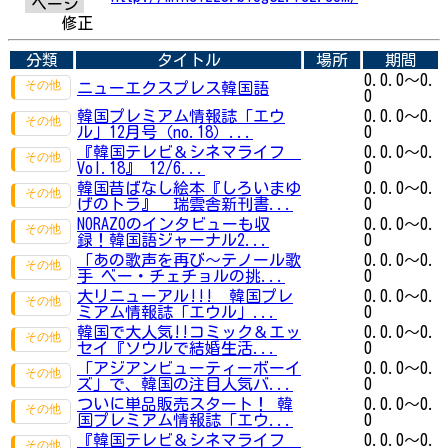
ページ
修正
分類
タイトル
場所
期間
0.0.0～0.
ニューエクスプレス韓国語
0
韓国プレミアム情報誌「エウ
0.0.0～0.
ル」12月号（no.18）...
0
『韓国テレビ＆シネマライフ
0.0.0～0.
Vol.18』 12/6...
0
韓国昔ばなし絵本『しろいまゆ
0.0.0～0.
げのトラ』 瑞雲舎新刊書...
0
NORAZOのインタビューも収
0.0.0～0.
録！韓国語ジャーナル2...
0
「あの歌声を再び～テノール歌
0.0.0～0.
手 ベー・チェチョルの挑...
0
大リニューアル!!! 韓国プレ
0.0.0～0.
ミアム情報誌「エウル」...
0
韓国で大人気!!コミック＆エッ
0.0.0～0.
セイ『ソウルで結婚生活...
0
「アジアンビューティーボーイ
0.0.0～0.
ズ」で、韓国の注目人気バ...
0
ついに単品販売スタート！ 韓
0.0.0～0.
国プレミアム情報誌「エウ...
0
『韓国テレビ＆シネマライフ
0.0.0～0.