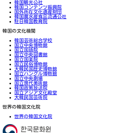
韓国観光公社
韓国コンテンツ振興院
国外所在文化遺産財団
韓国農水産食品流通公社
駐日韓国教育院
韓国の文化機関
韓国芸術総合学校
国立中央博物館
国立国語院
国立中央図書館
国立国楽院
国立民俗博物館
大韓民国歴史博物館
国立ハングル博物館
国立中央劇場
国立現代美術館
韓国政策放送院
国立アジア文化殿堂
大韓民国芸術院
世界の韓国文化院
世界の韓国文化院