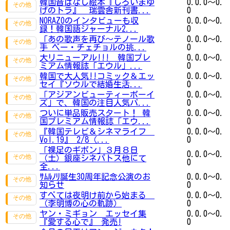
韓国昔ばなし絵本『しろいまゆ
0.0.0～0.
げのトラ』 瑞雲舎新刊書...
0
NORAZOのインタビューも収
0.0.0～0.
録！韓国語ジャーナル2...
0
「あの歌声を再び～テノール歌
0.0.0～0.
手 ベー・チェチョルの挑...
0
大リニューアル!!! 韓国プレ
0.0.0～0.
ミアム情報誌「エウル」...
0
韓国で大人気!!コミック＆エッ
0.0.0～0.
セイ『ソウルで結婚生活...
0
「アジアンビューティーボーイ
0.0.0～0.
ズ」で、韓国の注目人気バ...
0
ついに単品販売スタート！ 韓
0.0.0～0.
国プレミアム情報誌「エウ...
0
『韓国テレビ＆シネマライフ
0.0.0～0.
Vol.19』 2/8（...
0
「裸足のギボン」３月８日
0.0.0～0.
（土）銀座シネパトス他にて
0
全...
ｻﾑﾙﾉﾘ誕生30周年記念公演のお
0.0.0～0.
知らせ
0
すべては夜明け前から始まる
0.0.0～0.
（李明博の心の軌跡）
0
ヤン・ミギョン エッセイ集
0.0.0～0.
『愛する心で』 発売!
0