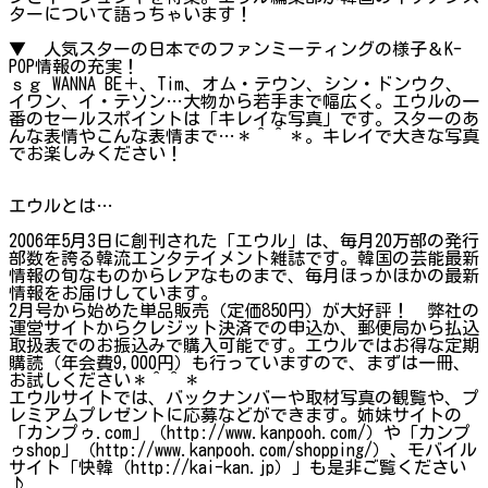
ターについて語っちゃいます！
▼ 人気スターの日本でのファンミーティングの様子＆K-
POP情報の充実！
ｓｇ WANNA BE＋、Tim、オム・テウン、シン・ドンウク、
イワン、イ・テソン…大物から若手まで幅広く。エウルの一
番のセールスポイントは「キレイな写真」です。スターのあ
んな表情やこんな表情まで…＊＾＾＊。キレイで大きな写真
でお楽しみください！
エウルとは…
2006年5月3日に創刊された「エウル」は、毎月20万部の発行
部数を誇る韓流エンタテイメント雑誌です。韓国の芸能最新
情報の旬なものからレアなものまで、毎月ほっかほかの最新
情報をお届けしています。
2月号から始めた単品販売（定価850円）が大好評！ 弊社の
運営サイトからクレジット決済での申込か、郵便局から払込
取扱表でのお振込みで購入可能です。エウルではお得な定期
購読（年会費9,000円）も行っていますので、まずは一冊、
お試しください＊＾＾＊
エウルサイトでは、バックナンバーや取材写真の観覧や、プ
レミアムプレゼントに応募などができます。姉妹サイトの
「カンプゥ.com」（http://www.kanpooh.com/）や「カンプ
ゥshop」（http://www.kanpooh.com/shopping/）、モバイル
サイト「快韓（http://kai-kan.jp）」も是非ご覧ください
♪