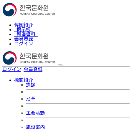
韓国紹介
掲示板
報道資料
会員登録
ログイン
ログイン
会員登録
한국어
機関紹介
挨拶
沿革
主要活動
施設案内