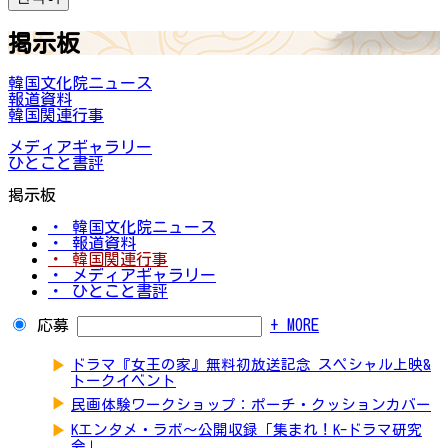
掲示板
韓国文化院ニュース
報道資料
韓国関連行事
メディアギャラリー
ひとこと書評
掲示板
・ 韓国文化院ニュース
・ 報道資料
・ 韓国関連行事
・ メディアギャラリー
・ ひとこと書評
応募
+ MORE
▶
ドラマ『女王の家』無料初放送記念 スペシャル上映&
トークイベント
▶
民画体験ワークショップ：ポーチ・クッションカバー
▶
Kエンタメ・ラボ～公開収録「集まれ！K-ドラマ研究
会」