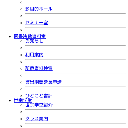
多目的ホール
セミナー室
図書映像資料室
お知らせ
利用案内
所蔵資料検索
貸出期間延長申請
ひとこと書評
世宗学堂
世宗学堂紹介
クラス案内