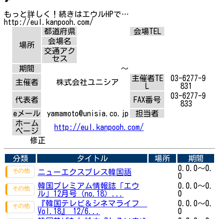
もっと詳しく！続きはエウルHPで…
http://eul.kanpooh.com/
都道府県
会場TEL
会場名
場所
交通アク
セス
期間
～
主催者TE
03-6277-9
主催者
株式会社ユニシア
L
831
03-6277-9
代表者
FAX番号
833
eメール
yamamoto@unisia.co.jp
担当者
ホーム
http://eul.kanpooh.com/
ページ
修正
分類
タイトル
場所
期間
0.0.0～0.
ニューエクスプレス韓国語
0
韓国プレミアム情報誌「エウ
0.0.0～0.
ル」12月号（no.18）...
0
『韓国テレビ＆シネマライフ
0.0.0～0.
Vol.18』 12/6...
0