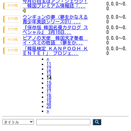
今月の目玉はアン・ジェウク！
0.0.0～0.
韓国プレミアム情報誌「...
0
ウンギョンの夢（夢をかなえる
0.0.0～0.
青少年美談シリーズ01）...
0
『保存版 韓国名優カタログ ス
0.0.0～0.
ペシャル』 3月18日...
0
ピアノの天使 韓国天才奏者
0.0.0～0.
イ・スミの物語 (夢をか...
0
「韓風検定 ＫＡＮＰＯＯＨ Ｋ
0.0.0～0.
ＥＮＴＥＩ」 プロジェ...
0
Previous
«
11
12
13
14
15
16
17
18
19
20
Next
»