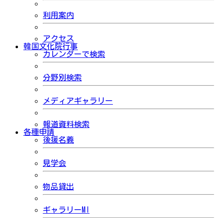
利用案内
アクセス
韓国文化院行事
カレンダーで検索
分野別検索
メディアギャラリー
報道資料検索
各種申請
後援名義
見学会
物品貸出
ギャラリーMI