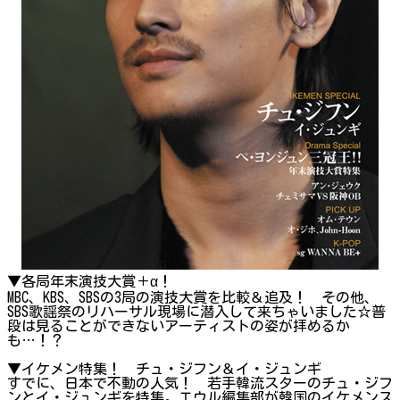
▼各局年末演技大賞＋α！
MBC、KBS、SBSの3局の演技大賞を比較＆追及！ その他、
SBS歌謡祭のリハーサル現場に潜入して来ちゃいました☆普
段は見ることができないアーティストの姿が拝めるか
も…！？
▼イケメン特集！ チュ・ジフン＆イ・ジュンギ
すでに、日本で不動の人気！ 若手韓流スターのチュ・ジフ
ンとイ・ジュンギを特集。エウル編集部が韓国のイケメンス