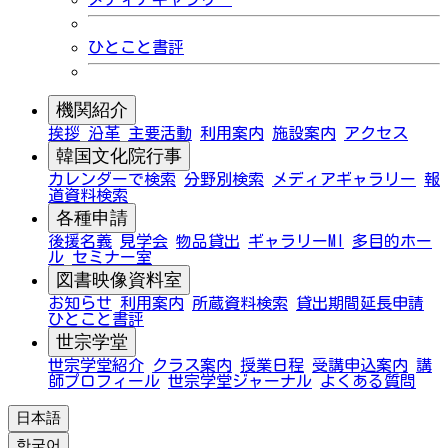
ひとこと書評
機関紹介
挨拶
沿革
主要活動
利用案内
施設案内
アクセス
韓国文化院行事
カレンダーで検索
分野別検索
メディアギャラリー
報
道資料検索
各種申請
後援名義
見学会
物品貸出
ギャラリーMI
多目的ホー
ル
セミナー室
図書映像資料室
お知らせ
利用案内
所蔵資料検索
貸出期間延長申請
ひとこと書評
世宗学堂
世宗学堂紹介
クラス案内
授業日程
受講申込案内
講
師プロフィール
世宗学堂ジャーナル
よくある質問
日本語
한국어