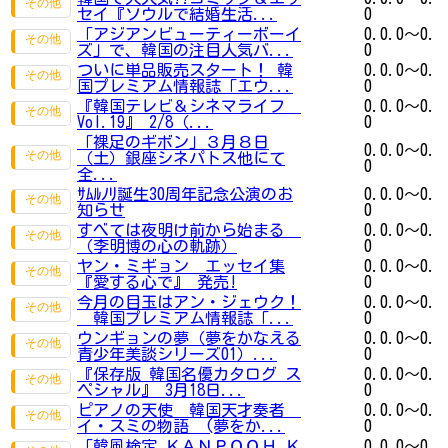
セイ『ソウルで結婚生活...
0
「アジアンビューティーボーイ
0.0.0～0.
ズ」で、韓国の注目人気バ...
0
ついに単品販売スタート！ 韓
0.0.0～0.
国プレミアム情報誌「エウ...
0
『韓国テレビ＆シネマライフ
0.0.0～0.
Vol.19』 2/8（...
0
「裸足のギボン」３月８日
0.0.0～0.
（土）銀座シネパトス他にて
0
全...
ｻﾑﾙﾉﾘ誕生30周年記念公演のお
0.0.0～0.
知らせ
0
すべては夜明け前から始まる
0.0.0～0.
（李明博の心の軌跡）
0
ヤン・ミギョン エッセイ集
0.0.0～0.
『愛する心で』 発売!
0
今月の目玉はアン・ジェウク！
0.0.0～0.
韓国プレミアム情報誌「...
0
ウンギョンの夢（夢をかなえる
0.0.0～0.
青少年美談シリーズ01）...
0
『保存版 韓国名優カタログ ス
0.0.0～0.
ペシャル』 3月18日...
0
ピアノの天使 韓国天才奏者
0.0.0～0.
イ・スミの物語 (夢をか...
0
「韓風検定 ＫＡＮＰＯＯＨ Ｋ
0.0.0～0.