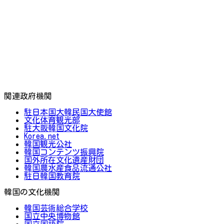
関連政府機関
駐日本国大韓民国大使館
文化体育観光部
駐大阪韓国文化院
Korea.net
韓国観光公社
韓国コンテンツ振興院
国外所在文化遺産財団
韓国農水産食品流通公社
駐日韓国教育院
韓国の文化機関
韓国芸術総合学校
国立中央博物館
国立国語院