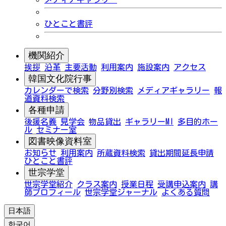
ひとこと書評
機関紹介
挨拶
沿革
主要活動
利用案内
施設案内
アクセス
韓国文化院行事
カレンダーで検索
分野別検索
メディアギャラリー
報
道資料検索
各種申請
後援名義
見学会
物品貸出
ギャラリーMI
多目的ホー
ル
セミナー室
図書映像資料室
お知らせ
利用案内
所蔵資料検索
貸出期間延長申請
ひとこと書評
世宗学堂
世宗学堂紹介
クラス案内
授業日程
受講申込案内
講
師プロフィール
世宗学堂ジャーナル
よくある質問
日本語
한국어