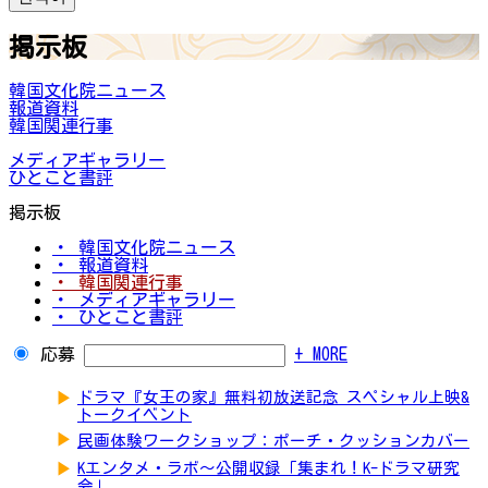
掲示板
韓国文化院ニュース
報道資料
韓国関連行事
メディアギャラリー
ひとこと書評
掲示板
・ 韓国文化院ニュース
・ 報道資料
・ 韓国関連行事
・ メディアギャラリー
・ ひとこと書評
応募
+ MORE
▶
ドラマ『女王の家』無料初放送記念 スペシャル上映&
トークイベント
▶
民画体験ワークショップ：ポーチ・クッションカバー
▶
Kエンタメ・ラボ～公開収録「集まれ！K-ドラマ研究
会」