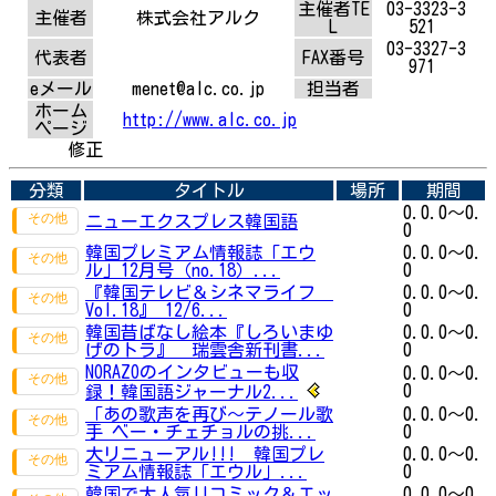
主催者TE
03-3323-3
主催者
株式会社アルク
L
521
03-3327-3
代表者
FAX番号
971
eメール
menet@alc.co.jp
担当者
ホーム
http://www.alc.co.jp
ページ
修正
分類
タイトル
場所
期間
0.0.0～0.
ニューエクスプレス韓国語
0
韓国プレミアム情報誌「エウ
0.0.0～0.
ル」12月号（no.18）...
0
『韓国テレビ＆シネマライフ
0.0.0～0.
Vol.18』 12/6...
0
韓国昔ばなし絵本『しろいまゆ
0.0.0～0.
げのトラ』 瑞雲舎新刊書...
0
NORAZOのインタビューも収
0.0.0～0.
0
録！韓国語ジャーナル2...
「あの歌声を再び～テノール歌
0.0.0～0.
手 ベー・チェチョルの挑...
0
大リニューアル!!! 韓国プレ
0.0.0～0.
ミアム情報誌「エウル」...
0
韓国で大人気!!コミック＆エッ
0.0.0～0.