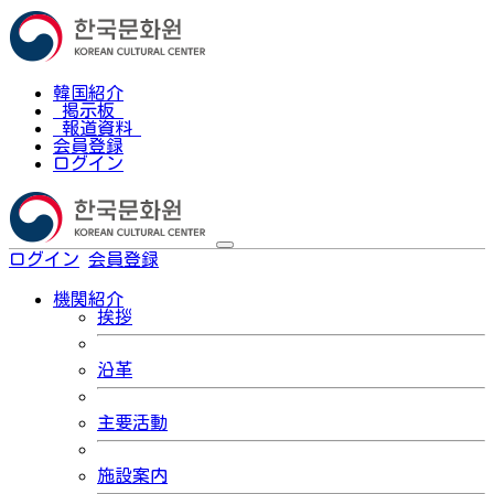
韓国紹介
掲示板
報道資料
会員登録
ログイン
ログイン
会員登録
한국어
機関紹介
挨拶
沿革
主要活動
施設案内