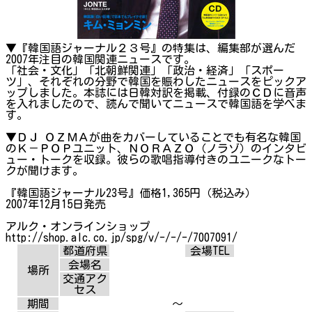
▼『韓国語ジャーナル２３号』の特集は、編集部が選んだ
2007年注目の韓国関連ニュースです。
「社会・文化」「北朝鮮関連」「政治・経済」「スポー
ツ」、それぞれの分野で韓国を賑わしたニュースをピックア
ップしました。本誌には日韓対訳を掲載、付録のＣＤに音声
を入れましたので、読んで聞いてニュースで韓国語を学べま
す。
▼ＤＪ ＯＺＭＡが曲をカバーしていることでも有名な韓国
のＫ－ＰＯＰユニット、ＮＯＲＡＺＯ（ノラゾ）のインタビ
ュー・トークを収録。彼らの歌唱指導付きのユニークなトー
クが聞けます。
『韓国語ジャーナル23号』価格1,365円（税込み）
2007年12月15日発売
アルク・オンラインショップ
http://shop.alc.co.jp/spg/v/-/-/-/7007091/
都道府県
会場TEL
会場名
場所
交通アク
セス
期間
～