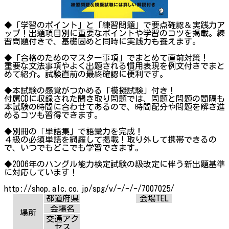
◆「学習のポイント」と「練習問題」で要点確認＆実践力ア
ップ！出題項目別に重要なポイントや学習のコツを掲載。練
習問題付きで、基礎固めと同時に実践力も養えます。
◆「合格のためのマスター事項」でまとめて直前対策！
重要な文法事項やよく出題される慣用表現を例文付きでまと
めて紹介。試験直前の最終確認に便利です。
◆本試験の感覚がつかめる「模擬試験」付き！
付属CDに収録された聞き取り問題では、問題と問題の間隔も
本試験の時間に合わせてあるので、時間配分や問題を解き進
めるコツも習得できます。
◆別冊の「単語集」で語彙力を完成！
４級の必須単語を網羅して掲載！取り外して携帯できるの
で、いつでもどこでも学習できます。
◆2006年のハングル能力検定試験の級改定に伴う新出題基準
に対応しています！
http://shop.alc.co.jp/spg/v/-/-/-/7007025/
都道府県
会場TEL
会場名
場所
交通アク
セス