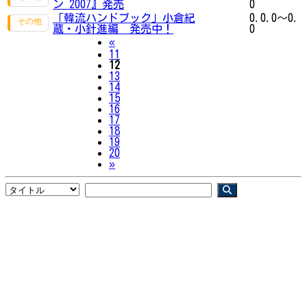
ン 2007』発売
0
「韓流ハンドブック」小倉紀
0.0.0～0.
蔵・小針進編 発売中！
0
Previous
«
11
12
13
14
15
16
17
18
19
20
Next
»