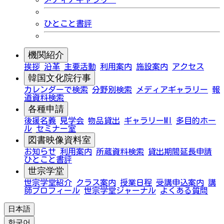
ひとこと書評
機関紹介
挨拶
沿革
主要活動
利用案内
施設案内
アクセス
韓国文化院行事
カレンダーで検索
分野別検索
メディアギャラリー
報
道資料検索
各種申請
後援名義
見学会
物品貸出
ギャラリーMI
多目的ホー
ル
セミナー室
図書映像資料室
お知らせ
利用案内
所蔵資料検索
貸出期間延長申請
ひとこと書評
世宗学堂
世宗学堂紹介
クラス案内
授業日程
受講申込案内
講
師プロフィール
世宗学堂ジャーナル
よくある質問
日本語
한국어