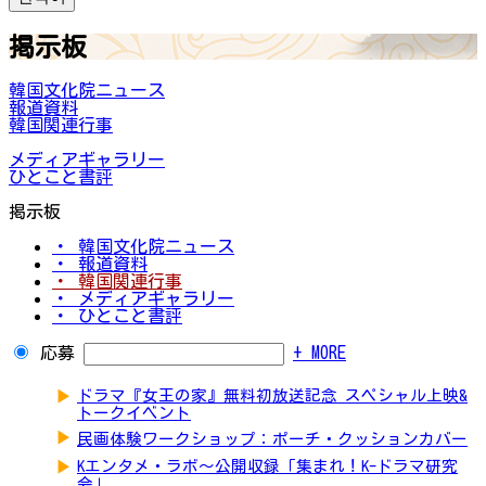
掲示板
韓国文化院ニュース
報道資料
韓国関連行事
メディアギャラリー
ひとこと書評
掲示板
・ 韓国文化院ニュース
・ 報道資料
・ 韓国関連行事
・ メディアギャラリー
・ ひとこと書評
応募
+ MORE
▶
ドラマ『女王の家』無料初放送記念 スペシャル上映&
トークイベント
▶
民画体験ワークショップ：ポーチ・クッションカバー
▶
Kエンタメ・ラボ～公開収録「集まれ！K-ドラマ研究
会」