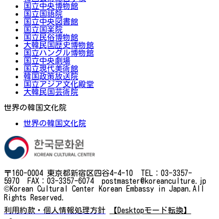
国立中央博物館
国立国語院
国立中央図書館
国立国楽院
国立民俗博物館
大韓民国歴史博物館
国立ハングル博物館
国立中央劇場
国立現代美術館
韓国政策放送院
国立アジア文化殿堂
大韓民国芸術院
世界の韓国文化院
世界の韓国文化院
〒160-0004 東京都新宿区四谷4-4-10 TEL：03-3357-
5970 FAX：03-3357-6074 postmaster@koreanculture.jp
©Korean Cultural Center Korean Embassy in Japan.All
Rights Reserved.
利用約款・個人情報処理方針
【Desktopモード転換】