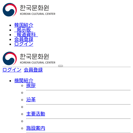
韓国紹介
掲示板
報道資料
会員登録
ログイン
ログイン
会員登録
한국어
機関紹介
挨拶
沿革
主要活動
施設案内