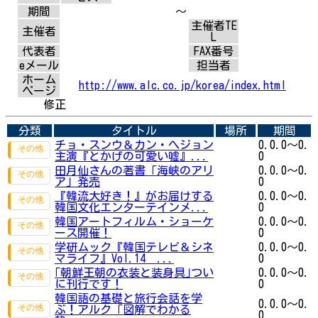
期間
～
主催者TE
主催者
L
代表者
FAX番号
eメール
担当者
ホーム
http://www.alc.co.jp/korea/index.html
ページ
修正
分類
タイトル
場所
期間
チョ・スンウ＆カン・へジョン
0.0.0～0.
主演『とかげの可愛い嘘』...
0
田月仙さんの著書「海峡のアリ
0.0.0～0.
ア」発売
0
『韓流大好き！』がお届けする
0.0.0～0.
韓国文化エンターテインメ...
0
韓国アートフィルム・ショーケ
0.0.0～0.
ース開催！
0
学研ムック『韓国テレビ＆シネ
0.0.0～0.
マライフ』Vol.14 ...
0
｢朝鮮王朝の衣装と装身具｣つい
0.0.0～0.
に刊行です！
0
韓国語の基礎と旅行会話を学
0.0.0～0.
ぶ！アルク「図解でわかる
0