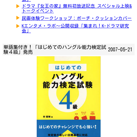
▶
ドラマ『女王の家』無料初放送記念 スペシャル上映&
トークイベント
▶
民画体験ワークショップ：ポーチ・クッションカバー
▶
Kエンタメ・ラボ～公開収録「集まれ！K-ドラマ研究
会」
単語集付き！「はじめてのハングル能力検定試
2007-05-21
験４級」発売