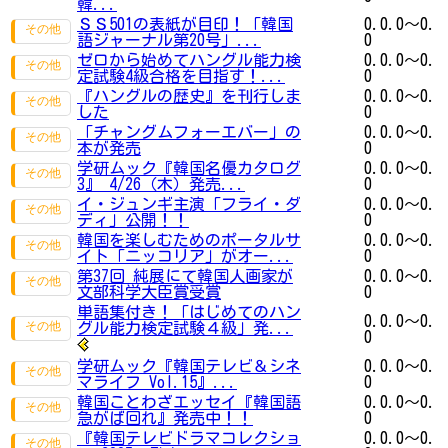
韓...
ＳＳ501の表紙が目印！「韓国
0.0.0～0.
語ジャーナル第20号」...
0
ゼロから始めてハングル能力検
0.0.0～0.
定試験4級合格を目指す！...
0
『ハングルの歴史』を刊行しま
0.0.0～0.
した
0
「チャングムフォーエバー」の
0.0.0～0.
本が発売
0
学研ムック『韓国名優カタログ
0.0.0～0.
3』 4/26（木）発売...
0
イ・ジュンギ主演「フライ・ダ
0.0.0～0.
ディ」公開！！
0
韓国を楽しむためのポータルサ
0.0.0～0.
イト「ニッコリア」がオー...
0
第37回 純展にて韓国人画家が
0.0.0～0.
文部科学大臣賞受賞
0
単語集付き！「はじめてのハン
0.0.0～0.
グル能力検定試験４級」発...
0
学研ムック『韓国テレビ＆シネ
0.0.0～0.
マライフ Vol.15』...
0
韓国ことわざエッセイ『韓国語
0.0.0～0.
急がば回れ』発売中！！
0
『韓国テレビドラマコレクショ
0.0.0～0.