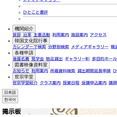
ひとこと書評
機関紹介
挨拶
沿革
主要活動
利用案内
施設案内
アクセス
韓国文化院行事
カレンダーで検索
分野別検索
メディアギャラリー
報
各種申請
後援名義
見学会
物品貸出
ギャラリーMI
多目的ホール
図書映像資料室
お知らせ
利用案内
所蔵資料検索
貸出期間延長申請
ひ
世宗学堂
世宗学堂紹介
クラス案内
授業日程
受講申込案内
講師
日本語
한국어
掲示板