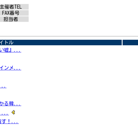
主催者TEL
FAX番号
担当者
イトル
嘘』...
ンメ...
..
る韓...
...
す！...