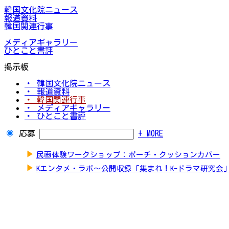
韓国文化院ニュース
報道資料
韓国関連行事
メディアギャラリー
ひとこと書評
掲示板
・ 韓国文化院ニュース
・ 報道資料
・ 韓国関連行事
・ メディアギャラリー
・ ひとこと書評
応募
+ MORE
▶
民画体験ワークショップ：ポーチ・クッションカバー
▶
Kエンタメ・ラボ～公開収録「集まれ！K-ドラマ研究会