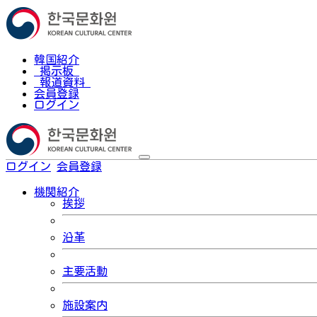
韓国紹介
掲示板
報道資料
会員登録
ログイン
ログイン
会員登録
한국어
機関紹介
挨拶
沿革
主要活動
施設案内