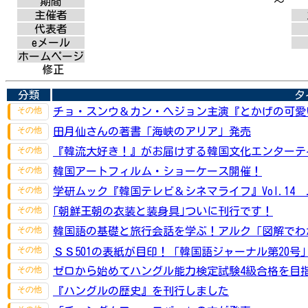
期間
～
主催者
代表者
eメール
ホームページ
修正
分類
タ
チョ・スンウ＆カン・へジョン主演『とかげの可愛い
田月仙さんの著書「海峡のアリア」発売
『韓流大好き！』がお届けする韓国文化エンターテイ
韓国アートフィルム・ショーケース開催！
学研ムック『韓国テレビ＆シネマライフ』Vol.14 .
｢朝鮮王朝の衣装と装身具｣ついに刊行です！
韓国語の基礎と旅行会話を学ぶ！アルク「図解でわか
ＳＳ501の表紙が目印！「韓国語ジャーナル第20号」
ゼロから始めてハングル能力検定試験4級合格を目指
『ハングルの歴史』を刊行しました