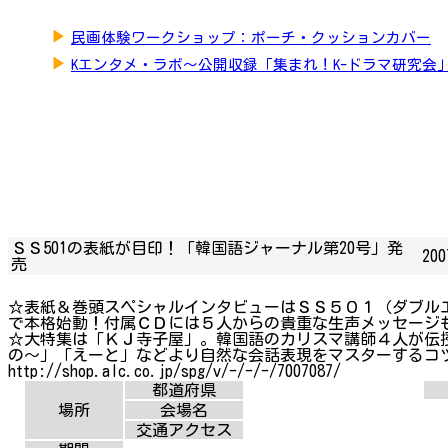
▶
民画体験ワークショップ：ポーチ・クッションカバー
▶
Kエンタメ・ラボ～公開収録「集まれ！K-ドラマ研究会
ＳＳ501の表紙が目印！「韓国語ジャーナル第20号」発
200
売
☆表紙＆巻頭スペシャルインタビューはＳＳ５０１（ダブル
で本格始動！付属ＣＤには５人からの貴重な生声メッセージ
☆大特集は「ＫＪ寺子屋」。韓国語のカリスマ講師４人が伝
の～」「えーと」などより自然な会話表現をマスターするコ
http://shop.alc.co.jp/spg/v/-/-/-/7007087/
都道府県
場所
会場名
交通アクセス