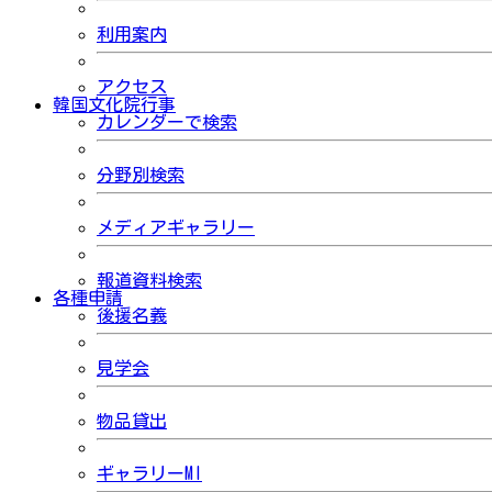
利用案内
アクセス
韓国文化院行事
カレンダーで検索
分野別検索
メディアギャラリー
報道資料検索
各種申請
後援名義
見学会
物品貸出
ギャラリーMI