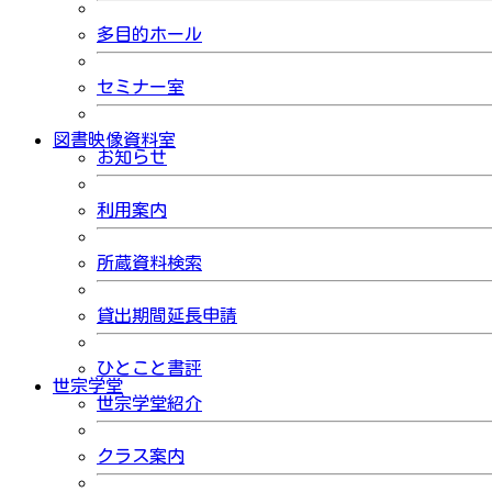
多目的ホール
セミナー室
図書映像資料室
お知らせ
利用案内
所蔵資料検索
貸出期間延長申請
ひとこと書評
世宗学堂
世宗学堂紹介
クラス案内