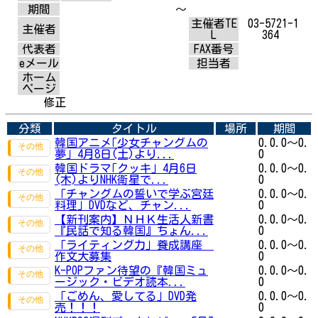
期間
～
主催者TE
03-5721-1
主催者
L
364
代表者
FAX番号
eメール
担当者
ホーム
ページ
修正
分類
タイトル
場所
期間
韓国アニメ｢少女チャングムの
0.0.0～0.
夢｣ 4月8日(土)より...
0
韓国ドラマ｢クッキ｣ 4月6日
0.0.0～0.
(木)よりNHK衛星で...
0
「チャングムの誓いで学ぶ宮廷
0.0.0～0.
料理」DVDなど、チャン...
0
【新刊案内】ＮＨＫ生活人新書
0.0.0～0.
『民話で知る韓国』ちょん...
0
「ライティング力」養成講座
0.0.0～0.
作文大募集
0
K-POPファン待望の『韓国ミュ
0.0.0～0.
ージック・ビデオ読本...
0
「ごめん、愛してる」DVD発
0.0.0～0.
売！！！
0