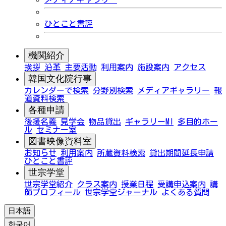
ひとこと書評
機関紹介
挨拶
沿革
主要活動
利用案内
施設案内
アクセス
韓国文化院行事
カレンダーで検索
分野別検索
メディアギャラリー
報
道資料検索
各種申請
後援名義
見学会
物品貸出
ギャラリーMI
多目的ホー
ル
セミナー室
図書映像資料室
お知らせ
利用案内
所蔵資料検索
貸出期間延長申請
ひとこと書評
世宗学堂
世宗学堂紹介
クラス案内
授業日程
受講申込案内
講
師プロフィール
世宗学堂ジャーナル
よくある質問
日本語
한국어