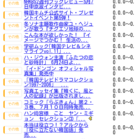
NHKBS2週刊ブックレビュー5月7
0.0.0～0.
日申京淑インタビ...
0
韓国キムチ公式サイト・プレゼ
0.0.0～0.
ントイベント第5弾！
0
冬ソナ主題歌作曲家ユ・ヘジュ
0.0.0～0.
ンが歌う『チグエソ地球の...
0
こんな本が欲しかった！ 『イ
0.0.0～0.
メージでつかむ！ 生活の...
0
学研ムック｢韓国テレビ＆シネ
0.0.0～0.
マライフvol.11｣ ...
0
ハ・ジウォン主演「ふたつの恋
0.0.0～0.
と砂時計」 6月24日よ...
0
「イ･ドンゴン オフィシャル写
0.0.0～0.
真集」発売中
0
「韓国テレビドラマコレクショ
0.0.0～0.
ン1997-2006」 ...
0
写真エッセイ集『韓くに、風と
0.0.0～0.
人の記録』が出版されまし...
0
コミック「らぶきょん」第２・
0.0.0～0.
３巻、７月１０日同時発売...
0
ハン尚宮様 こと ヤン・ミギ
0.0.0～0.
0
ョン セレクションCD「...
本当は役立つ！？アルクから
0.0.0～0.
「役に立たない韓国語」発
0
売...