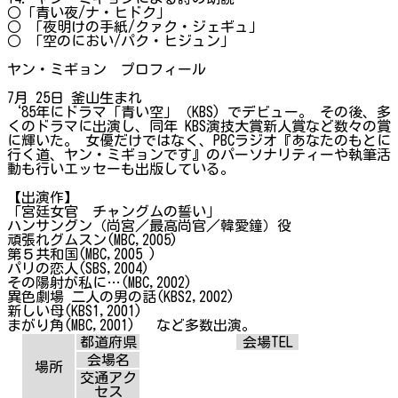
○「青い夜/ナ・ヒドク」
○ 「夜明けの手紙/クァク・ジェギュ」
○ 「空のにおい/パク・ヒジュン」
ヤン・ミギョン プロフィール
7月 25日 釜山生まれ
‘85年にドラマ「青い空」（KBS) でデビュー。 その後、多
くのドラマに出演し、同年 KBS演技大賞新人賞など数々の賞
に輝いた。 女優だけではなく、PBCラジオ『あなたのもとに
行く道、ヤン・ミギョンです』のパーソナリティーや執筆活
動も行いエッセーも出版している。
【出演作】
「宮廷女官 チャングムの誓い」
ハンサングン（尚宮／最高尚官／韓愛鐘）役
頑張れグムスン(MBC,2005)
第５共和国(MBC,2005 )
パリの恋人(SBS,2004)
その陽射が私に…(MBC,2002)
異色劇場 二人の男の話(KBS2,2002)
新しい母(KBS1,2001)
まがり角(MBC,2001) など多数出演。
都道府県
会場TEL
会場名
場所
交通アク
セス