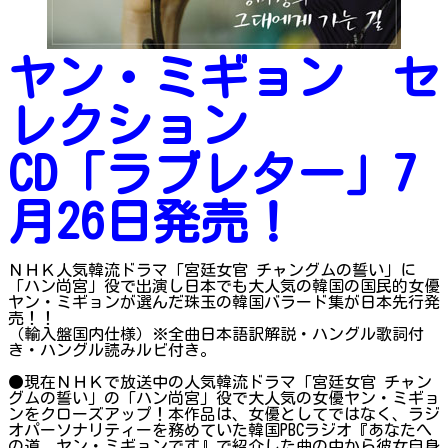
ヤン・ミギョン セ
レクション
CD「ラブレター」7
月26日発売！
ＮＨＫ人気韓流ドラマ「宮廷女官 チャングムの誓い」に
「ハン尚宮」役で出演し日本でも大人気の韓国の国民的女優
ヤン・ミギョンが選んだ珠玉の韓国バラード集が日本先行発
売！！
（輸入盤国内仕様）※全曲日本語訳解説・ハングル歌詞付
き・ハングル読みルビ付き。
●現在ＮＨＫで放送中の人気韓流ドラマ「宮廷女官 チャン
グムの誓い」の「ハン尚宮」役で大人気の女優ヤン・ミギョ
ンをクローズアップ！本作品は、女優としてではなく、ラジ
オパーソナリティーを務めていた韓国PBCラジオ『あなたへ
の道、ヤン・ミギョンです』で紹介した曲の中から彼女自身