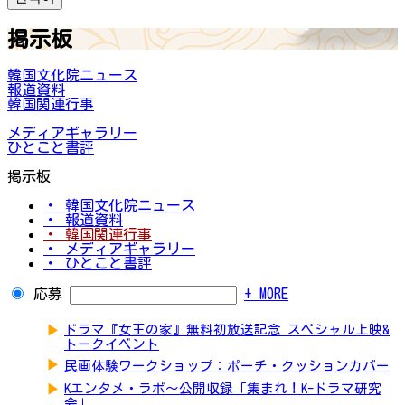
掲示板
韓国文化院ニュース
報道資料
韓国関連行事
メディアギャラリー
ひとこと書評
掲示板
・ 韓国文化院ニュース
・ 報道資料
・ 韓国関連行事
・ メディアギャラリー
・ ひとこと書評
応募
+ MORE
▶
ドラマ『女王の家』無料初放送記念 スペシャル上映&
トークイベント
▶
民画体験ワークショップ：ポーチ・クッションカバー
▶
Kエンタメ・ラボ～公開収録「集まれ！K-ドラマ研究
会」