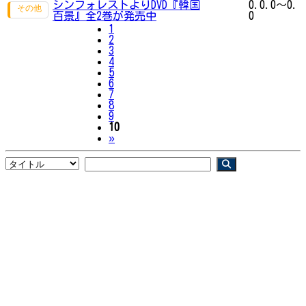
シンフォレストよりDVD『韓国
0.0.0～0.
百景』全2巻が発売中
0
1
2
3
4
5
6
7
8
9
10
Next
»