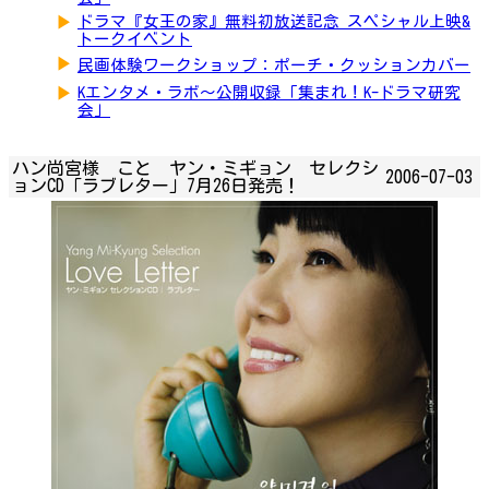
▶
ドラマ『女王の家』無料初放送記念 スペシャル上映&
トークイベント
▶
民画体験ワークショップ：ポーチ・クッションカバー
▶
Kエンタメ・ラボ～公開収録「集まれ！K-ドラマ研究
会」
ハン尚宮様 こと ヤン・ミギョン セレクシ
2006-07-03
ョンCD「ラブレター」7月26日発売！