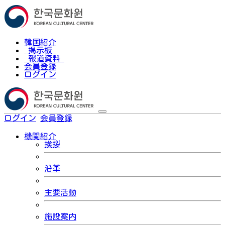
韓国紹介
掲示板
報道資料
会員登録
ログイン
ログイン
会員登録
한국어
機関紹介
挨拶
沿革
主要活動
施設案内