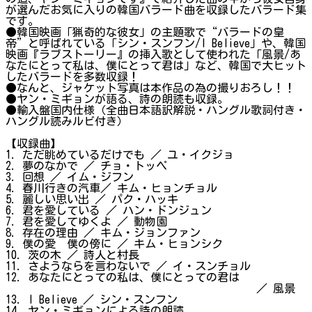
が選んだお気に入りの韓国バラード曲を収録したバラード集
です。
●韓国映画「猟奇的な彼女」の主題歌で“バラードの皇
帝”と呼ばれている「シン・スンフン/I Believe」や、韓国
映画『ラブストーリー』の挿入歌として使われた「風景/あ
なたにとって私は、僕にとって君は」など、韓国で大ヒット
したバラードを多数収録！
●なんと、ジャケット写真は本作品の為の撮りおろし！！
●ヤン・ミギョンが語る、詩の朗読も収録。
●輸入盤国内仕様（全曲日本語訳解説・ハングル歌詞付き・
ハングル読みルビ付き）
【収録曲】
1. ただ眺めているだけでも ／ ユ・イクジョ
2. 夢のなかで ／ チョ・トッペ
3. 回想 ／ イム・ジフン
4. 春川行きの汽車／ キム・ヒョンチョル
5. 麗しい思い出 ／ パク・ハッキ
6. 君を愛している ／ ハン・ドンジュン
7. 君を愛してゆくよ ／ 動物園
8. 存在の理由 ／ キム・ジョンファン
9. 僕の愛 僕の傍に ／ キム・ヒョンシク
10. 茨の木 ／ 詩人と村長
11. さようならを言わないで ／ イ・スンチョル
12. あなたにとっての私は、僕にとっての君は
／ 風景
13. I Believe ／ シン・スンフン
14. ヤン・ミギョンによる詩の朗読