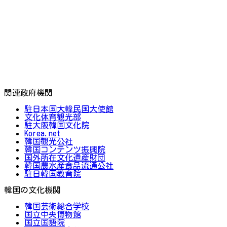
関連政府機関
駐日本国大韓民国大使館
文化体育観光部
駐大阪韓国文化院
Korea.net
韓国観光公社
韓国コンテンツ振興院
国外所在文化遺産財団
韓国農水産食品流通公社
駐日韓国教育院
韓国の文化機関
韓国芸術総合学校
国立中央博物館
国立国語院