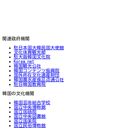
関連政府機関
駐日本国大韓民国大使館
文化体育観光部
駐大阪韓国文化院
Korea.net
韓国観光公社
韓国コンテンツ振興院
国外所在文化遺産財団
韓国農水産食品流通公社
駐日韓国教育院
韓国の文化機関
韓国芸術総合学校
国立中央博物館
国立国語院
国立中央図書館
国立国楽院
国立民俗博物館