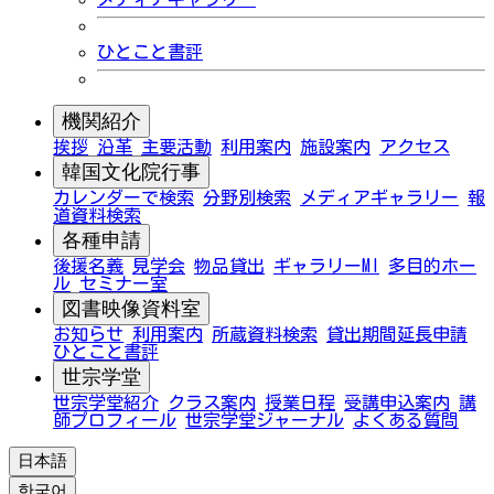
ひとこと書評
機関紹介
挨拶
沿革
主要活動
利用案内
施設案内
アクセス
韓国文化院行事
カレンダーで検索
分野別検索
メディアギャラリー
報
道資料検索
各種申請
後援名義
見学会
物品貸出
ギャラリーMI
多目的ホー
ル
セミナー室
図書映像資料室
お知らせ
利用案内
所蔵資料検索
貸出期間延長申請
ひとこと書評
世宗学堂
世宗学堂紹介
クラス案内
授業日程
受講申込案内
講
師プロフィール
世宗学堂ジャーナル
よくある質問
日本語
한국어