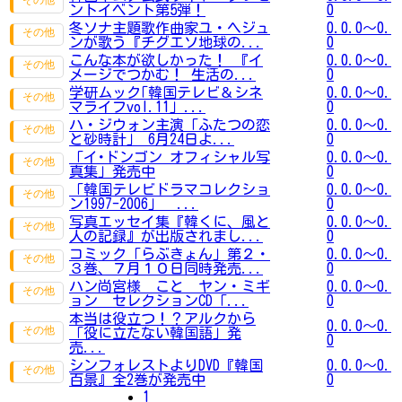
ントイベント第5弾！
0
冬ソナ主題歌作曲家ユ・ヘジュ
0.0.0～0.
ンが歌う『チグエソ地球の...
0
こんな本が欲しかった！ 『イ
0.0.0～0.
メージでつかむ！ 生活の...
0
学研ムック｢韓国テレビ＆シネ
0.0.0～0.
マライフvol.11｣ ...
0
ハ・ジウォン主演「ふたつの恋
0.0.0～0.
と砂時計」 6月24日よ...
0
「イ･ドンゴン オフィシャル写
0.0.0～0.
真集」発売中
0
「韓国テレビドラマコレクショ
0.0.0～0.
ン1997-2006」 ...
0
写真エッセイ集『韓くに、風と
0.0.0～0.
人の記録』が出版されまし...
0
コミック「らぶきょん」第２・
0.0.0～0.
３巻、７月１０日同時発売...
0
ハン尚宮様 こと ヤン・ミギ
0.0.0～0.
ョン セレクションCD「...
0
本当は役立つ！？アルクから
0.0.0～0.
「役に立たない韓国語」発
0
売...
シンフォレストよりDVD『韓国
0.0.0～0.
百景』全2巻が発売中
0
1