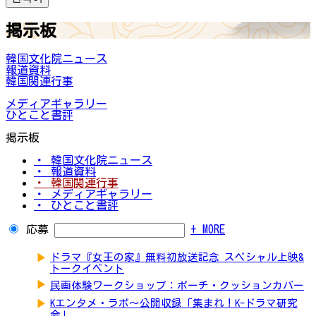
掲示板
韓国文化院ニュース
報道資料
韓国関連行事
メディアギャラリー
ひとこと書評
掲示板
・ 韓国文化院ニュース
・ 報道資料
・ 韓国関連行事
・ メディアギャラリー
・ ひとこと書評
応募
+ MORE
▶
ドラマ『女王の家』無料初放送記念 スペシャル上映&
トークイベント
▶
民画体験ワークショップ：ポーチ・クッションカバー
▶
Kエンタメ・ラボ～公開収録「集まれ！K-ドラマ研究
会」