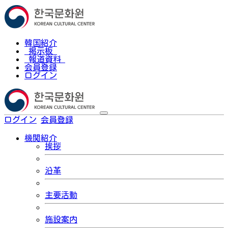
韓国紹介
掲示板
報道資料
会員登録
ログイン
ログイン
会員登録
한국어
機関紹介
挨拶
沿革
主要活動
施設案内