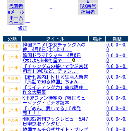
L
代表者
FAX番号
eメール
担当者
ホーム
ページ
修正
分類
タイトル
場所
期間
韓国アニメ｢少女チャングムの
0.0.0～0.
夢｣ 4月8日(土)より...
0
韓国ドラマ｢クッキ｣ 4月6日
0.0.0～0.
0
(木)よりNHK衛星で...
「チャングムの誓いで学ぶ宮廷
0.0.0～0.
料理」DVDなど、チャン...
0
【新刊案内】ＮＨＫ生活人新書
0.0.0～0.
『民話で知る韓国』ちょん...
0
「ライティング力」養成講座
0.0.0～0.
作文大募集
0
K-POPファン待望の『韓国ミュ
0.0.0～0.
ージック・ビデオ読本...
0
「ごめん、愛してる」DVD発
0.0.0～0.
売！！！
0
NHKBS2週刊ブックレビュー5月7
0.0.0～0.
日申京淑インタビ...
0
韓国キムチ公式サイト・プレゼ
0.0.0～0.