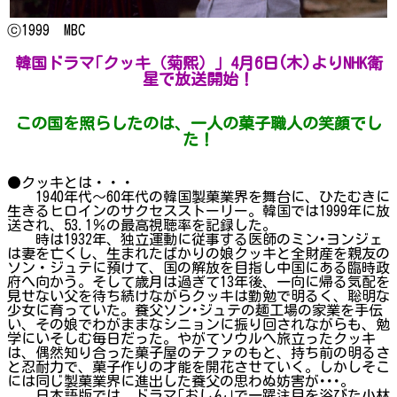
ⓒ1999 MBC
韓国ドラマ｢クッキ（菊煕）｣ 4月6日(木)よりNHK衛
星で放送開始！
この国を照らしたのは、一人の菓子職人の笑顔でし
た！
●クッキとは・・・
1940年代～60年代の韓国製菓業界を舞台に、ひたむきに
生きるヒロインのサクセスストーリー。韓国では1999年に放
送され、53.1％の最高視聴率を記録した。
時は1932年、独立運動に従事する医師のミン･ヨンジェ
は妻を亡くし、生まれたばかりの娘クッキと全財産を親友の
ソン・ジュテに預けて、国の解放を目指し中国にある臨時政
府へ向かう。そして歳月は過ぎて13年後、一向に帰る気配を
見せない父を待ち続けながらクッキは勤勉で明るく、聡明な
少女に育っていた。養父ソン･ジュテの麺工場の家業を手伝
い、その娘でわがままなシニョンに振り回されながらも、勉
学にいそしむ毎日だった。やがてソウルへ旅立ったクッキ
は、偶然知り合った菓子屋のテファのもと、持ち前の明るさ
と忍耐力で、菓子作りの才能を開花させていく。しかしそこ
には同じ製菓業界に進出した養父の思わぬ妨害が･･･。
日本語版では、ドラマ｢おしん｣で一躍注目を浴びた小林