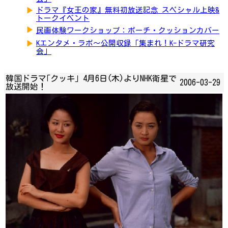
▶
ドラマ『女王の家』無料初放送記念 スペシャル上映&
トークイベント
▶
民画体験ワークショップ：ポーチ・クッションカバー
▶
Kエンタメ・ラボ～公開収録「集まれ！K-ドラマ研究
会」
韓国ドラマ｢クッキ｣ 4月6日(木)よりNHK衛星で
2006-03-29
放送開始！