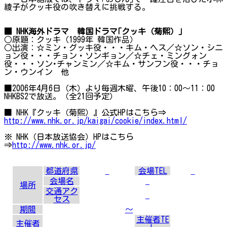
綾子がクッキ役の吹き替えに挑戦する。
■ NHK海外ドラマ 韓国ドラマ｢クッキ（菊煕）｣
○原題：クッキ（1999年 韓国作品）
○出演：☆ミン・グッキ役・・・キム・ヘス／☆ソン・シニ
ョン役・・・チョン・ソンギョン／☆チェ・ミングォン
役・・・ソン･チャンミン／☆キム・サンフン役・・・チョ
ン・ウンイン 他
■2006年4月6日（木）より毎週木曜、午後10：00～11：00
NHKBS2で放送。（全21回予定）
■ NHK『クッキ（菊煕）』公式HPはこちら⇒
http://www.nhk.or.jp/kaigai/cookie/index.html/
※ NHK（日本放送協会）HPはこちら
⇒
http://www.nhk.or.jp/
都道府県
会場TEL
会場名
場所
交通アク
セス
期間
～
主催者TE
主催者