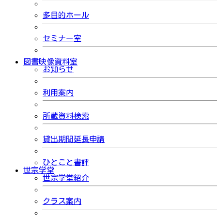
多目的ホール
セミナー室
図書映像資料室
お知らせ
利用案内
所蔵資料検索
貸出期間延長申請
ひとこと書評
世宗学堂
世宗学堂紹介
クラス案内