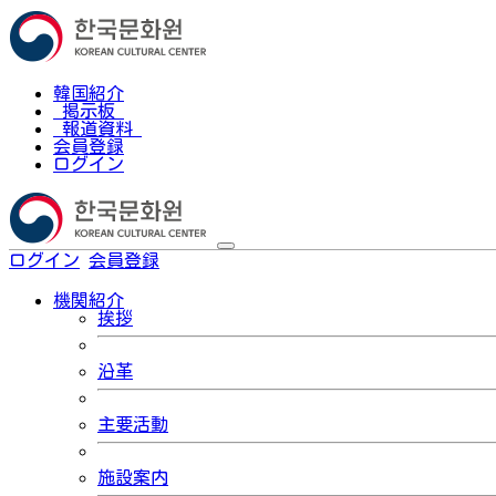
韓国紹介
掲示板
報道資料
会員登録
ログイン
ログイン
会員登録
한국어
機関紹介
挨拶
沿革
主要活動
施設案内