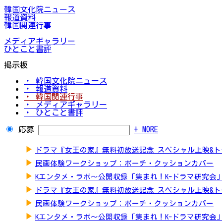
韓国文化院ニュース
報道資料
韓国関連行事
メディアギャラリー
ひとこと書評
掲示板
・ 韓国文化院ニュース
・ 報道資料
・ 韓国関連行事
・ メディアギャラリー
・ ひとこと書評
応募
+ MORE
▶
ドラマ『女王の家』無料初放送記念 スペシャル上映&
▶
民画体験ワークショップ：ポーチ・クッションカバー
▶
Kエンタメ・ラボ～公開収録「集まれ！K-ドラマ研究会
▶
ドラマ『女王の家』無料初放送記念 スペシャル上映&
▶
民画体験ワークショップ：ポーチ・クッションカバー
▶
Kエンタメ・ラボ～公開収録「集まれ！K-ドラマ研究会