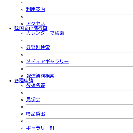
利用案内
アクセス
韓国文化院行事
カレンダーで検索
分野別検索
メディアギャラリー
報道資料検索
各種申請
後援名義
見学会
物品貸出
ギャラリーMI