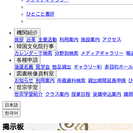
ひとこと書評
機関紹介
挨拶
沿革
主要活動
利用案内
施設案内
アクセス
韓国文化院行事
カレンダーで検索
分野別検索
メディアギャラリー
報
各種申請
後援名義
見学会
物品貸出
ギャラリーMI
多目的ホール
図書映像資料室
お知らせ
利用案内
所蔵資料検索
貸出期間延長申請
ひ
世宗学堂
世宗学堂紹介
クラス案内
授業日程
受講申込案内
講師
日本語
한국어
掲示板