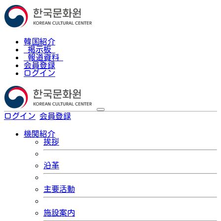
韓国紹介
掲示板
報道資料
会員登録
ログイン
ログイン
会員登録
한국어
機関紹介
挨拶
沿革
主要活動
施設案内