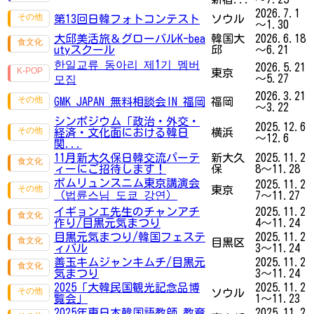
2026.7.1
第13回日韓フォトコンテスト
ソウル
～1.30
大邱美活旅＆グローバルK-bea
韓国大
2026.6.18
utyスクール
邱
～6.21
한일교류 동아리 제1기 멤버
2026.5.21
東京
～5.27
모집
2026.3.21
GMK JAPAN 無料相談会IN 福岡
福岡
～3.22
シンポジウム「政治・外交・
2025.12.6
経済・文化面における韓日
横浜
～12.6
関...
11月新大久保日韓交流パーテ
新大久
2025.11.2
ィーにご招待します！
保
8～11.28
ポムリュンスニム東京講演会
2025.11.2
東京
（법륜스님 도쿄 강연）
7～11.27
イギョンエ先生のチャンアチ
2025.11.2
作り/目黒元気まつり
4～11.24
目黒元気まつり/韓国フェステ
2025.11.2
目黒区
ィバル
3～11.24
善玉キムジャンキムチ/目黒元
2025.11.2
気まつり
3～11.24
2025「大韓民国観光記念品博
2025.11.2
ソウル
覧会」
1～11.23
2025年東日本韓国語教師 教育
2025.11.2