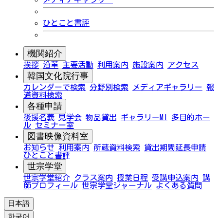
ひとこと書評
機関紹介
挨拶
沿革
主要活動
利用案内
施設案内
アクセス
韓国文化院行事
カレンダーで検索
分野別検索
メディアギャラリー
報
道資料検索
各種申請
後援名義
見学会
物品貸出
ギャラリーMI
多目的ホー
ル
セミナー室
図書映像資料室
お知らせ
利用案内
所蔵資料検索
貸出期間延長申請
ひとこと書評
世宗学堂
世宗学堂紹介
クラス案内
授業日程
受講申込案内
講
師プロフィール
世宗学堂ジャーナル
よくある質問
日本語
한국어