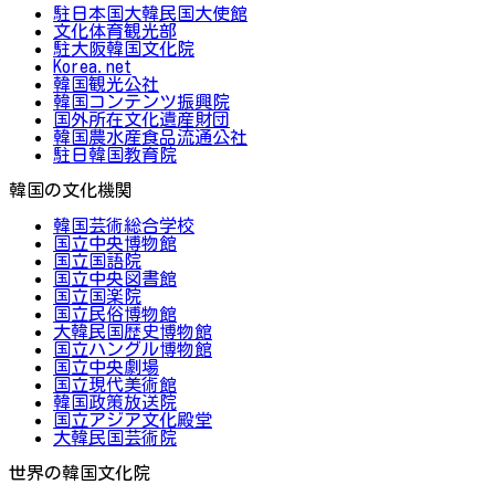
駐日本国大韓民国大使館
文化体育観光部
駐大阪韓国文化院
Korea.net
韓国観光公社
韓国コンテンツ振興院
国外所在文化遺産財団
韓国農水産食品流通公社
駐日韓国教育院
韓国の文化機関
韓国芸術総合学校
国立中央博物館
国立国語院
国立中央図書館
国立国楽院
国立民俗博物館
大韓民国歴史博物館
国立ハングル博物館
国立中央劇場
国立現代美術館
韓国政策放送院
国立アジア文化殿堂
大韓民国芸術院
世界の韓国文化院