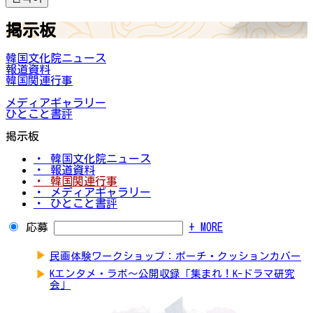
掲示板
韓国文化院ニュース
報道資料
韓国関連行事
メディアギャラリー
ひとこと書評
掲示板
・ 韓国文化院ニュース
・ 報道資料
・ 韓国関連行事
・ メディアギャラリー
・ ひとこと書評
応募
+ MORE
▶
民画体験ワークショップ：ポーチ・クッションカバー
▶
Kエンタメ・ラボ～公開収録「集まれ！K-ドラマ研究
会」