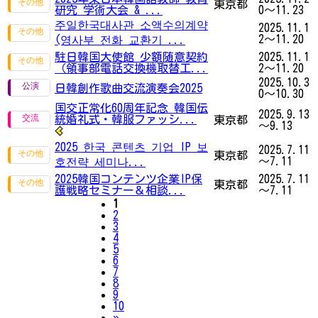
東京都
研究 学術大会 & ...
0～11.23
주일한국대사관 소액수의계약
2025.11.1
2～11.20
(영사부 전화 교환기 ...
駐日韓国大使館 少額随意契約
2025.11.1
（領事部電話交換機取替工...
2～11.20
2025.10.3
日韓創作歌曲交流演奏会2025
0～10.30
国交正常化60周年記念 韓国伝
2025.9.13
統婚礼式・韓服ファッシ...
東京都
～9.13
2025 한국 콘텐츠 기업 IP 보
2025.7.11
東京都
～7.11
호전략 세미나...
2025韓国コンテンツ企業IP保
2025.7.11
東京都
護戦略セミナー＆相談...
～7.11
1
2
3
4
5
6
7
8
9
10
Next
»