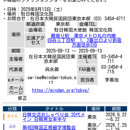
・日時：2025年9月13日（土）
・場所：駐日韓国文化院
・お問合せ：在日本大韓民国民団東京本部（03）3454ｰ4711
都道府県
東京都
会場TEL
会場名
駐日韓国大使館 韓国文化院
場所
最寄り駅 東京メトロ丸の内線
交通アク
四谷三丁目駅 1，2番出口より新宿
セス
方面徒歩3分
期間
2025-09-13 ～ 2025-09-13
在日本大韓民国民団東
主催者TE
03ｰ3454ｰ4
主催者
京本部
L
711
03-3454-4
代表者
呉永錫
FAX番号
715
sw-lee@mindan-tokyo.o
eメール
担当者
李善旭
rt
ホーム
https://mindan.org/tokyo/
ページ
修正
分類
タイトル
場所
期間
日韓交流おしゃべり会 20代メ
2026.8.22
東京
イン 日韓男女率半々
～8.22
東京／
2026.7.25
第4回韓国正規留学博覧会
新宿...
～7.25