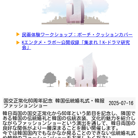
▶
民画体験ワークショップ：ポーチ・クッションカバー
▶
Kエンタメ・ラボ～公開収録「集まれ！K-ドラマ研究
会」
国交正常化60周年記念 韓国伝統婚礼式・韓服
2025-07-16
ファッションショー
韓日両国の国交正常化から60年という節目を記念し、隣国で
ある韓国の伝統婚礼と韓国の伝統衣装、文化的魅力を紹介し
ながらファッションショーという演出を通して、韓日両国の
良好な関係がより一層深まることを願い開催します。
今では韓国国内でもなかなか見ることのできない伝統婚礼式
や韓服のファッションショーをお楽しみください。