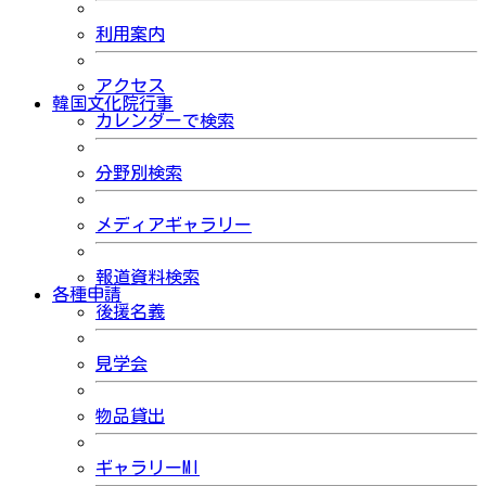
利用案内
アクセス
韓国文化院行事
カレンダーで検索
分野別検索
メディアギャラリー
報道資料検索
各種申請
後援名義
見学会
物品貸出
ギャラリーMI