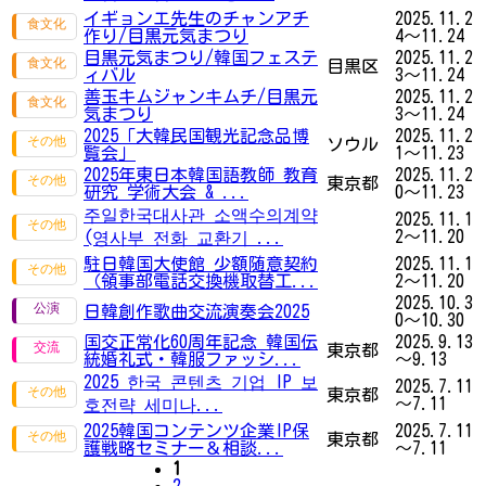
イギョンエ先生のチャンアチ
2025.11.2
作り/目黒元気まつり
4～11.24
目黒元気まつり/韓国フェステ
2025.11.2
目黒区
ィバル
3～11.24
善玉キムジャンキムチ/目黒元
2025.11.2
気まつり
3～11.24
2025「大韓民国観光記念品博
2025.11.2
ソウル
覧会」
1～11.23
2025年東日本韓国語教師 教育
2025.11.2
東京都
研究 学術大会 & ...
0～11.23
주일한국대사관 소액수의계약
2025.11.1
2～11.20
(영사부 전화 교환기 ...
駐日韓国大使館 少額随意契約
2025.11.1
（領事部電話交換機取替工...
2～11.20
2025.10.3
日韓創作歌曲交流演奏会2025
0～10.30
国交正常化60周年記念 韓国伝
2025.9.13
東京都
統婚礼式・韓服ファッシ...
～9.13
2025 한국 콘텐츠 기업 IP 보
2025.7.11
東京都
～7.11
호전략 세미나...
2025韓国コンテンツ企業IP保
2025.7.11
東京都
護戦略セミナー＆相談...
～7.11
1
2