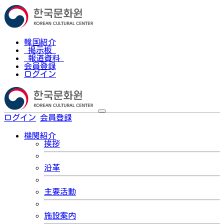
韓国紹介
掲示板
報道資料
会員登録
ログイン
ログイン
会員登録
한국어
機関紹介
挨拶
沿革
主要活動
施設案内