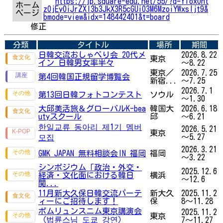
https://jp.square-edu.net/55/?q=YToxOnt
ホーム
zOjEyOiJrZXl3b3JkX3R5cGUiO3M6MzoiYWxsIjt9&
ページ
bmode=view&idx=148442401&t=board
修正
分類
タイトル
場所
期間
日韓交流おしゃべり会 20代メ
2026.8.22
東京
イン 日韓男女率半々
～8.22
東京／
2026.7.25
第4回韓国正規留学博覧会
新宿...
～7.25
2026.7.1
第13回日韓フォトコンテスト
ソウル
～1.30
大邱美活旅＆グローバルK-bea
韓国大
2026.6.18
utyスクール
邱
～6.21
한일교류 동아리 제1기 멤버
2026.5.21
東京
～5.27
모집
2026.3.21
GMK JAPAN 無料相談会IN 福岡
福岡
～3.22
シンポジウム「政治・外交・
2025.12.6
経済・文化面における韓日
横浜
～12.6
関...
11月新大久保日韓交流パーテ
新大久
2025.11.2
ィーにご招待します！
保
8～11.28
ポムリュンスニム東京講演会
2025.11.2
東京
（법륜스님 도쿄 강연）
7～11.27