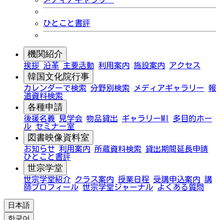
ひとこと書評
機関紹介
挨拶
沿革
主要活動
利用案内
施設案内
アクセス
韓国文化院行事
カレンダーで検索
分野別検索
メディアギャラリー
報
道資料検索
各種申請
後援名義
見学会
物品貸出
ギャラリーMI
多目的ホー
ル
セミナー室
図書映像資料室
お知らせ
利用案内
所蔵資料検索
貸出期間延長申請
ひとこと書評
世宗学堂
世宗学堂紹介
クラス案内
授業日程
受講申込案内
講
師プロフィール
世宗学堂ジャーナル
よくある質問
日本語
한국어