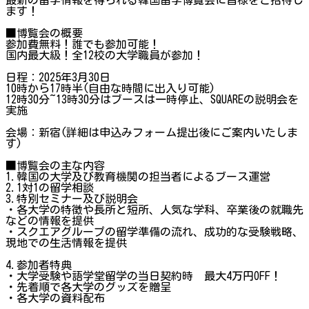
ます！
■博覧会の概要
参加費無料！誰でも参加可能！
国内最大級！全12校の大学職員が参加！
日程：2025年3月30日
10時から17時半(自由な時間に出入り可能)
12時30分~13時30分はブースは一時停止、SQUAREの説明会を
実施
会場：新宿(詳細は申込みフォーム提出後にご案内いたしま
す)
■博覧会の主な内容
1.韓国の大学及び教育機関の担当者によるブース運営
2.1対1の留学相談
3.特別セミナー及び説明会
・各大学の特徴や長所と短所、人気な学科、卒業後の就職先
などの情報を提供
・スクエアグループの留学準備の流れ、成功的な受験戦略、
現地での生活情報を提供
4.参加者特典
・大学受験や語学堂留学の当日契約時 最大4万円OFF！
・先着順で各大学のグッズを贈呈
・各大学の資料配布