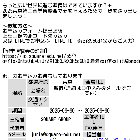
もっと広い世界に進む準備はできていますか？✈
2025東京韓国留学博覧会で夢を叶えるための一歩を踏み出し
ましょう！
～参加方法～
お申込みフォーム提出必須
上記画像内QRコード読み込み
又は LINEでお申込み LINE ID：@szi8950d(＠からご入力)
[留学博覧会の詳細]
https://jp.square-edu.net/55/?
q=YToxOntzOjEyOiJrZXl3b3JkX3R5cGUiO3M6MzoiYWxsIjt9&bmod
沢山のお申込みお待ちしております
都道府県
東京
会場TEL
新宿(詳細はお申込み後メールでご
会場名
場所
案内)
交通アク
セス
期間
2025-03-30 ～ 2025-03-30
主催者TE
主催者
SQUARE GROUP
L
代表者
FAX番号
eメール
juria@square-edu.net
担当者