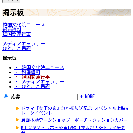
掲示板
韓国文化院ニュース
報道資料
韓国関連行事
メディアギャラリー
ひとこと書評
掲示板
・ 韓国文化院ニュース
・ 報道資料
・ 韓国関連行事
・ メディアギャラリー
・ ひとこと書評
応募
+ MORE
▶
ドラマ『女王の家』無料初放送記念 スペシャル上映&
トークイベント
▶
民画体験ワークショップ：ポーチ・クッションカバー
▶
Kエンタメ・ラボ～公開収録「集まれ！K-ドラマ研究
会」