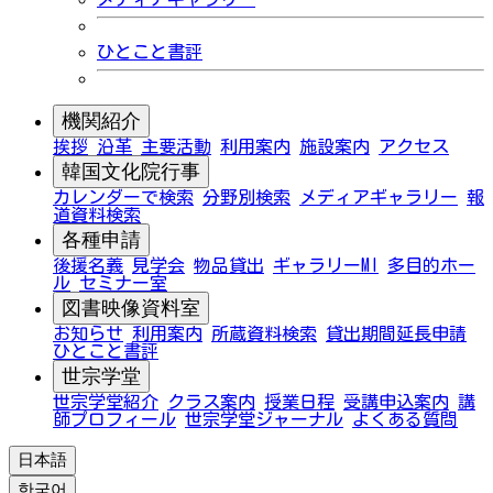
ひとこと書評
機関紹介
挨拶
沿革
主要活動
利用案内
施設案内
アクセス
韓国文化院行事
カレンダーで検索
分野別検索
メディアギャラリー
報
道資料検索
各種申請
後援名義
見学会
物品貸出
ギャラリーMI
多目的ホー
ル
セミナー室
図書映像資料室
お知らせ
利用案内
所蔵資料検索
貸出期間延長申請
ひとこと書評
世宗学堂
世宗学堂紹介
クラス案内
授業日程
受講申込案内
講
師プロフィール
世宗学堂ジャーナル
よくある質問
日本語
한국어