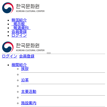
韓国紹介
掲示板
報道資料
会員登録
ログイン
ログイン
会員登録
한국어
機関紹介
挨拶
沿革
主要活動
施設案内