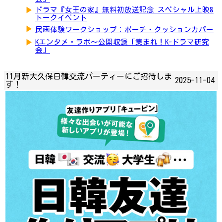
▶
ドラマ『女王の家』無料初放送記念 スペシャル上映&
トークイベント
▶
民画体験ワークショップ：ポーチ・クッションカバー
▶
Kエンタメ・ラボ～公開収録「集まれ！K-ドラマ研究
会」
11月新大久保日韓交流パーティーにご招待しま
2025-11-04
す！