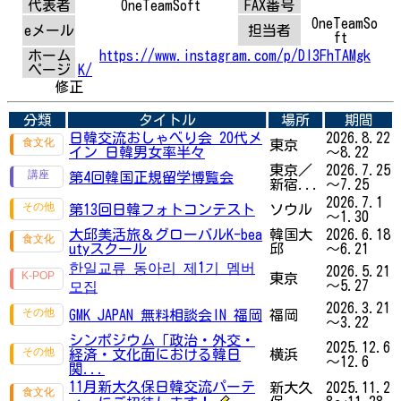
代表者
OneTeamSoft
FAX番号
OneTeamSo
eメール
担当者
ft
ホーム
https://www.instagram.com/p/DI3FhTAMgk
ページ
K/
修正
分類
タイトル
場所
期間
日韓交流おしゃべり会 20代メ
2026.8.22
東京
イン 日韓男女率半々
～8.22
東京／
2026.7.25
第4回韓国正規留学博覧会
新宿...
～7.25
2026.7.1
第13回日韓フォトコンテスト
ソウル
～1.30
大邱美活旅＆グローバルK-bea
韓国大
2026.6.18
utyスクール
邱
～6.21
한일교류 동아리 제1기 멤버
2026.5.21
東京
～5.27
모집
2026.3.21
GMK JAPAN 無料相談会IN 福岡
福岡
～3.22
シンポジウム「政治・外交・
2025.12.6
経済・文化面における韓日
横浜
～12.6
関...
11月新大久保日韓交流パーテ
新大久
2025.11.2