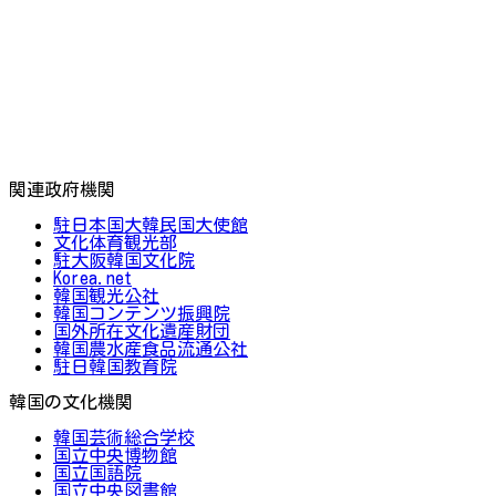
関連政府機関
駐日本国大韓民国大使館
文化体育観光部
駐大阪韓国文化院
Korea.net
韓国観光公社
韓国コンテンツ振興院
国外所在文化遺産財団
韓国農水産食品流通公社
駐日韓国教育院
韓国の文化機関
韓国芸術総合学校
国立中央博物館
国立国語院
国立中央図書館