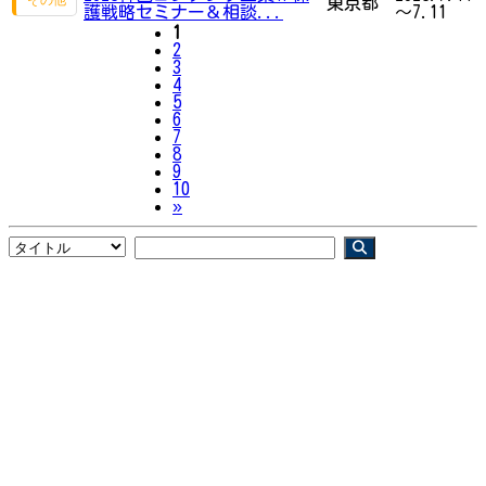
東京都
護戦略セミナー＆相談...
～7.11
1
2
3
4
5
6
7
8
9
10
Next
»