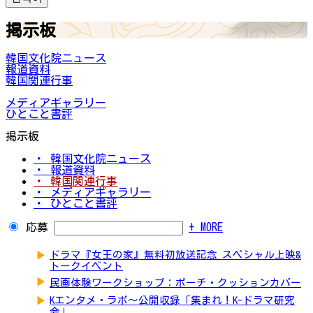
掲示板
韓国文化院ニュース
報道資料
韓国関連行事
メディアギャラリー
ひとこと書評
掲示板
・ 韓国文化院ニュース
・ 報道資料
・ 韓国関連行事
・ メディアギャラリー
・ ひとこと書評
応募
+ MORE
▶
ドラマ『女王の家』無料初放送記念 スペシャル上映&
トークイベント
▶
民画体験ワークショップ：ポーチ・クッションカバー
▶
Kエンタメ・ラボ～公開収録「集まれ！K-ドラマ研究
会」