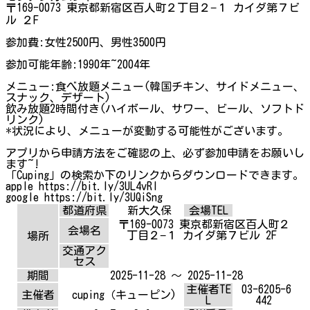
〒169-0073 東京都新宿区百人町２丁目２−１ カイダ第７ビ
ル ２F
参加費:女性2500円、男性3500円
参加可能年齢:1990年~2004年
メニュー:食べ放題メニュー(韓国チキン、サイドメニュー、
スナック、デザート)
飲み放題2時間付き(ハイボール、サワー、ビール、ソフトド
リンク)
*状況により、メニューが変動する可能性がございます。
アプリから申請方法をご確認の上、必ず参加申請をお願いし
ます~!
「Cuping」の検索か下のリンクからダウンロードできます。
apple https://bit.ly/3UL4vRl
google https://bit.ly/3UQiSng
都道府県
新大久保
会場TEL
〒169-0073 東京都新宿区百人町２
会場名
丁目２−１ カイダ第７ビル 2F
場所
交通アク
セス
期間
2025-11-28 ～ 2025-11-28
主催者TE
03-6205-6
主催者
cuping（キューピン)
L
442