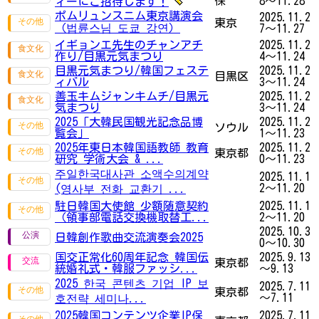
保
8～11.28
ィーにご招待します！
ポムリュンスニム東京講演会
2025.11.2
東京
（법륜스님 도쿄 강연）
7～11.27
イギョンエ先生のチャンアチ
2025.11.2
作り/目黒元気まつり
4～11.24
目黒元気まつり/韓国フェステ
2025.11.2
目黒区
ィバル
3～11.24
善玉キムジャンキムチ/目黒元
2025.11.2
気まつり
3～11.24
2025「大韓民国観光記念品博
2025.11.2
ソウル
覧会」
1～11.23
2025年東日本韓国語教師 教育
2025.11.2
東京都
研究 学術大会 & ...
0～11.23
주일한국대사관 소액수의계약
2025.11.1
2～11.20
(영사부 전화 교환기 ...
駐日韓国大使館 少額随意契約
2025.11.1
（領事部電話交換機取替工...
2～11.20
2025.10.3
日韓創作歌曲交流演奏会2025
0～10.30
国交正常化60周年記念 韓国伝
2025.9.13
東京都
統婚礼式・韓服ファッシ...
～9.13
2025 한국 콘텐츠 기업 IP 보
2025.7.11
東京都
～7.11
호전략 세미나...
2025韓国コンテンツ企業IP保
2025.7.11