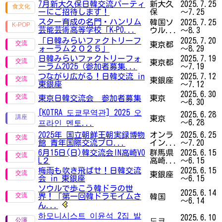
7月新大久保日韓交流パーティ
新大久
2025.7.25
ーにご招待します！
保
～7.25
スター育成の名門・ハンリム
韓国ソ
2025.7.25
芸能芸術高等学校「K‑PO...
ウル...
～8.3
「日韓みらいファクトリーフ
2025.7.20
東京都
ォーラム２０２５」
～8.29
日韓みらいファクトリーフォ
2025.7.19
東京都
ーラム2025（参加者募集...
～7.19
つながり広がる！日韓交流 in
2025.7.12
東銀座
東銀座
～7.12
2025.6.30
東京日韓交流会 参加者募集
東京
～6.30
[KOTRA 도쿄무역관] 2025 오
2025.6.28
東京
～6.28
프라인 멘토...
2025年 国立朝鮮王朝実録博物
オンラ
2025.6.25
館 青年国際交流プロ...
イン...
～7.20
6月15日(日)韓交流会IN高崎VO
群馬県
2025.6.15
L２
高崎...
～6.15
梅雨も吹き飛ばせ！日韓交流
2025.6.15
東銀座
会 in 東銀座
～6.15
ソウルで歩こう韓ドラの世
2025.6.14
界！「第一回韓ドラモイムさ
韓国
～6.14
ん...
하모니시스트 이윤석 2집 발
2025.6.10
도쿄