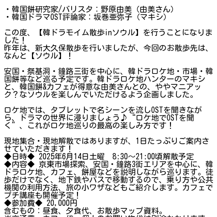
・韓国餅研究家/バリスタ：野原由美（由美さん）
・韓国ドラマOST評論家：坂巻亜弥子（マキシ）
この度、【韓ドラモイム散歩inソウル】を行うことになりま
した！
昨年は、新大久保散歩を行いましたが、今回のお散歩先は、
なんと【ソウル】！
安国・祭基洞・鐘路三街を中心に、韓ドラロケ地・市場・韓
国餅等など巡る予定です。韓ドラロケ地ハンターのマキシ
と、韓国餅&カフェが得意な由美さんとの、ややマニアッ
ク？なソウルを楽しんでいただけるよう企画しました。
ロケ地では、タブレットで名シーンを流しOSTを聞きなが
ら、ドラマの世界に浸りましょう♪“ロケ地でOSTを聞
く”、これがロケ地巡りの最高の楽しみ方です！
現地集合・現地解散ではありますが、1日たっぷりご案内さ
せていただきます！
◆日時◆ 2025年6月14日土曜 8:30～21:00頃解散予定
◆内容◆ 京東市場探索、安国・鐘路3街エリアを中心に、韓
ドラロケ地、カフェ、餅屋などを説明しながら巡ります。徒
歩だけでなく、地下鉄やバスで移動するので、乗り方や公共
機関の利用方法、旅の小ワザなどもご紹介します。カフェで
プチ講座も開催予定！
◆参加費◆ 20,000円
含むもの：昼食、夕食代、お散歩マップ資料。