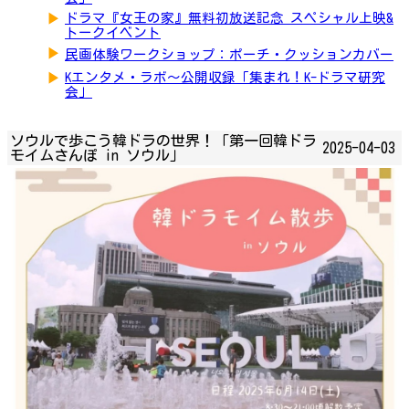
▶
ドラマ『女王の家』無料初放送記念 スペシャル上映&
トークイベント
▶
民画体験ワークショップ：ポーチ・クッションカバー
▶
Kエンタメ・ラボ～公開収録「集まれ！K-ドラマ研究
会」
ソウルで歩こう韓ドラの世界！「第一回韓ドラ
2025-04-03
モイムさんぽ in ソウル」