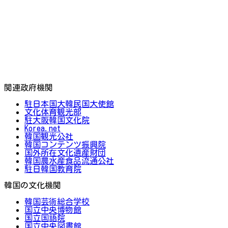
関連政府機関
駐日本国大韓民国大使館
文化体育観光部
駐大阪韓国文化院
Korea.net
韓国観光公社
韓国コンテンツ振興院
国外所在文化遺産財団
韓国農水産食品流通公社
駐日韓国教育院
韓国の文化機関
韓国芸術総合学校
国立中央博物館
国立国語院
国立中央図書館