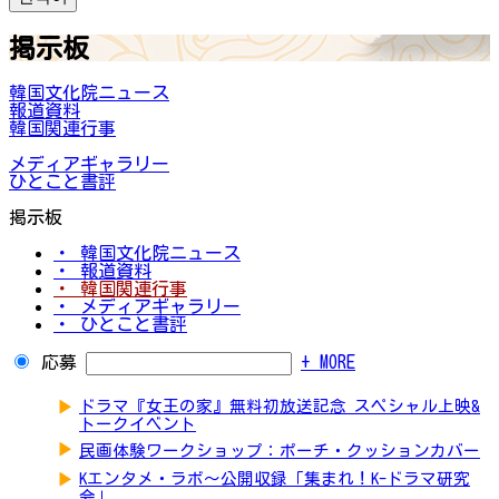
掲示板
韓国文化院ニュース
報道資料
韓国関連行事
メディアギャラリー
ひとこと書評
掲示板
・ 韓国文化院ニュース
・ 報道資料
・ 韓国関連行事
・ メディアギャラリー
・ ひとこと書評
応募
+ MORE
▶
ドラマ『女王の家』無料初放送記念 スペシャル上映&
トークイベント
▶
民画体験ワークショップ：ポーチ・クッションカバー
▶
Kエンタメ・ラボ～公開収録「集まれ！K-ドラマ研究
会」