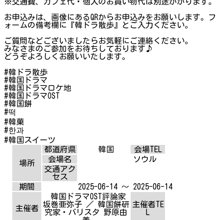
※交通費、カフェ代・個人のお買い物代は別途かかります。
お申込みは、画像にあるQRからお申込みをお願いします。フ
ォームの備考欄に『韓ドラ散歩』とご入力ください。
ご質問などございましたらお気軽にご連絡ください。
みなさまのご参加をお待ちしております♪
どうぞよろしくお願いいたします。
#韓ドラ散歩
#韓国ドラマ
#韓国ドラマロケ地
#韓国ドラマOST
#韓国餅
#떡
#韓菓
#한과
#韓国スイーツ
都道府県
韓国
会場TEL
会場名
ソウル
場所
交通アク
セス
期間
2025-06-14 ～ 2025-06-14
韓国ドラマOST評論家
坂巻亜弥子 ／ 韓国餅研
主催者TE
主催者
究家・バリスタ 野原由
L
美