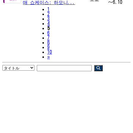
～6.10
매 쇼케이스: 하모니...
1
2
3
4
5
6
7
8
9
10
Next
»