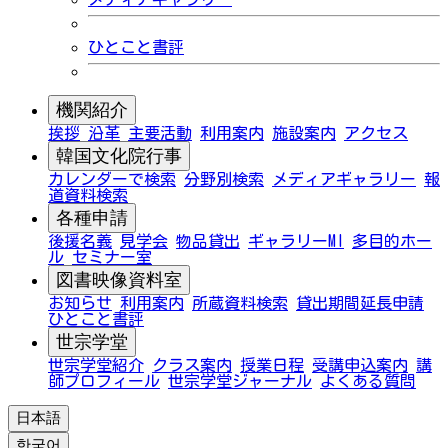
ひとこと書評
機関紹介
挨拶
沿革
主要活動
利用案内
施設案内
アクセス
韓国文化院行事
カレンダーで検索
分野別検索
メディアギャラリー
報
道資料検索
各種申請
後援名義
見学会
物品貸出
ギャラリーMI
多目的ホー
ル
セミナー室
図書映像資料室
お知らせ
利用案内
所蔵資料検索
貸出期間延長申請
ひとこと書評
世宗学堂
世宗学堂紹介
クラス案内
授業日程
受講申込案内
講
師プロフィール
世宗学堂ジャーナル
よくある質問
日本語
한국어