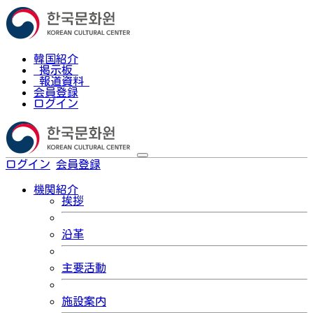
韓国紹介
掲示板
報道資料
会員登録
ログイン
ログイン
会員登録
한국어
機関紹介
挨拶
沿革
主要活動
施設案内