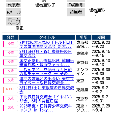
代表者
坂巻亜弥子
FAX番号
坂巻亜弥
eメール
担当者
子
ホーム
ページ
修正
分類
タイトル
場所
期間
Z世代に大人気の「トルドロ」
東京都
2025.9.23
での韓国国際交流会 新大...
新宿...
～9.23
9月15日(月・祝) 東銀座の日
2025.9.15
東銀座
韓交流会
～9.15
国交正常化60周年記念 韓国伝
2025.9.13
東京都
統婚礼式・韓服ファッシ...
～9.13
「なんで？」を語ろう！日韓
オンラ
2025.8.30
カルチャートーク ― その...
イン...
～8.30
運命の友達との出会い 東京プ
2025.8.30
東京
ライベートな日韓交流会...
～8.30
8月2日(土) 東銀座の日韓交流
2025.8.2
東銀座
会
～8.2
下北沢日韓交流会「イヤギハ
2025.8.2
東京都
ザ会」8月の開催日程
～8.31
2025年夏・日韓青少年交流キ
東京・
2025.7.29
ャンプ in Toky...
ソウ...
～9.4