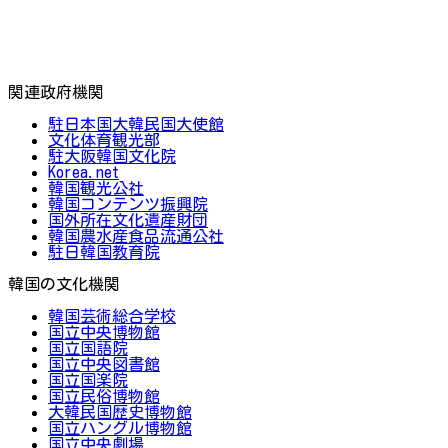
関連政府機関
駐日本国大韓民国大使館
文化体育観光部
駐大阪韓国文化院
Korea.net
韓国観光公社
韓国コンテンツ振興院
国外所在文化遺産財団
韓国農水産食品流通公社
駐日韓国教育院
韓国の文化機関
韓国芸術総合学校
国立中央博物館
国立国語院
国立中央図書館
国立国楽院
国立民俗博物館
大韓民国歴史博物館
国立ハングル博物館
国立中央劇場