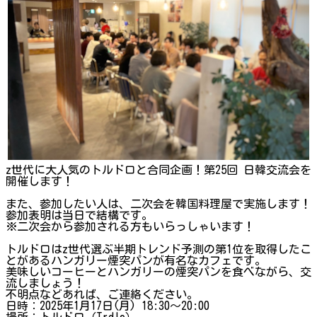
z世代に大人気のトルドロと合同企画！第25回 日韓交流会を
開催します！
また、参加したい人は、二次会を韓国料理屋で実施します！
参加表明は当日で結構です。
※二次会から参加される方もいらっしゃいます！
トルドロはz世代選ぶ半期トレンド予測の第1位を取得したこ
とがあるハンガリー煙突パンが有名なカフェです。
美味しいコーヒーとハンガリーの煙突パンを食べながら、交
流しましょう！
不明点などあれば、ご連絡ください。
日時：2025年1月17日(月) 18:30～20:00
場所：トルドロ（Trdlo）