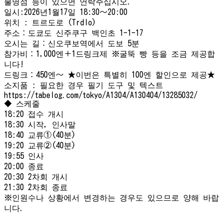
불명점 등이 있으면 연락주십시오.
일시:2026년1월17일 18:30～20:00
위치 : 트르도로 (Trdlo)
주소：도쿄도 신주쿠구 백인초 1-1-17
오시는 길：신오쿠보역에서 도보 5분
참가비：1,000엔＋1드링크제 ※굴뚝 빵 등을 조금 제공합
니다!
드링크：450엔～ ★이번은 특별히 100엔 할인으로 제공★
소지품 : 필요한 경우 필기 도구 및 텍스트
https://tabelog.com/tokyo/A1304/A130404/13285032/
◆ 스케줄
18:20 접수 개시
18:30 시작, 인사말
18:40 교류①(40분)
19:20 교류②(40분)
19:55 인사
20:00 종료
20:30 2차회 개시
21:30 2차회 종료
※인원수나 상황에서 변경하는 경우도 있으므로 양해 바랍
니다.