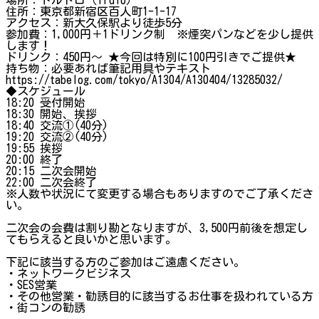
住所：東京都新宿区百人町1-1-17
アクセス：新大久保駅より徒歩5分
参加費：1,000円＋1ドリンク制 ※煙突パンなどを少し提供
します！
ドリンク：450円～ ★今回は特別に100円引きでご提供★
持ち物：必要あれば筆記用具やテキスト
https://tabelog.com/tokyo/A1304/A130404/13285032/
◆スケジュール
18:20 受付開始
18:30 開始、挨拶
18:40 交流①(40分)
19:20 交流②(40分)
19:55 挨拶
20:00 終了
20:15 二次会開始
22:00 二次会終了
※人数や状況にて変更する場合もありますのでご了承くださ
い。
二次会の会費は割り勘となりますが、3,500円前後を想定し
てもらえると良いかと思います。
下記に該当する方のご参加はご遠慮ください。
・ネットワークビジネス
・SES営業
・その他営業・勧誘目的に該当するお仕事を扱われている方
・街コンの勧誘