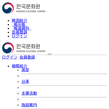
韓国紹介
掲示板
報道資料
会員登録
ログイン
ログイン
会員登録
한국어
機関紹介
挨拶
沿革
主要活動
施設案内