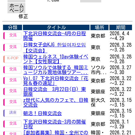
ホーム
ページ
修正
分類
タイトル
場所
期間
下北沢日韓交流会-4月の日程
2026.4.4
東京都
開催
～4.29
日韓女子会KJG 한일여자모임
2026.3.28
東京
～3.28
【交流会】
韓国ウェルネス 1Day体験イベ
2026.3.28
東京
ント【女性限定】
～3.28
韓国ソウルで体験する 韓国ミ
ソウル
2026.3.27
ュージカル現地体験ツアー...
市内...
～3.30
Vol.07 下北沢日韓交流会「花
2026.3.22
東京都
見＆春の遠足」
～3.22
日韓交流会 3月22日(日) 東
2026.3.22
東銀座
銀座
～3.22
z世代に人気のカフェで、日韓
新大久
2026.3.15
交流会
保
～3.15
2026.3.15
朝活！日韓交流会
東銀座
～3.15
下北沢日韓交流会-3月の開催
2026.3.1
東京都
日程
～3.29
[参加者募集] 韓国・全州での
韓国・
2026.2.21