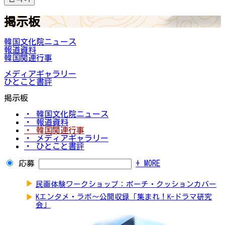
掲示板
韓国文化院ニュース
報道資料
韓国関連行事
メディアギャラリー
ひとこと書評
掲示板
・ 韓国文化院ニュース
・ 報道資料
・ 韓国関連行事
・ メディアギャラリー
・ ひとこと書評
応募
+ MORE
▶
民画体験ワークショップ：ポーチ・クッションカバー
▶
Kエンタメ・ラボ～公開収録「集まれ！K-ドラマ研究
会」