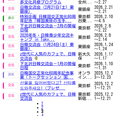
多文化共修プログラム
全州...
～2.27
日韓交流会（2月21日(土) 東
2026.2.21
東銀座
銀座）
～2.21
特別企画 日韓国交正常化60周
東京都
2026.2.10
年記念「韓国美術の玉手...
台東...
～4.5
下北沢日韓交流会－2月の開催
2026.2.8
東京都
日程
～2.22
2026年冬・日韓青少年交流キ
2026.2.8
東京都
ャンプ in Toky...
～2.14
日韓交流会（1月24日(土) 東
2026.1.24
東銀座
銀座）
～1.24
z世代に人気のカフェで、日韓
新大久
2026.1.17
保
～1.17
交流会
下北沢日韓交流会－1月の開催
2026.1.10
東京都
日程
～1.31
日韓国交正常化60周年記念事
オンラ
2025.12.2
業「トークセッション 国...
イン...
3～12.23
선물을 잃어버렸다고? 산타를
2025.12.2
東京都
1～12.21
도와주세요!（プレゼ...
z世代に人気のカフェで、日韓
東京都
2025.12.2
交流会
新宿...
1～12.21
1
2
3
4