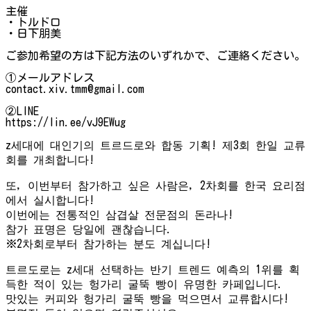
主催
・トルドロ
・日下朋美
ご参加希望の方は下記方法のいずれかで、ご連絡ください。
①メールアドレス
contact.xiv.tmm@gmail.com
②LINE
https://lin.ee/vJ9EWug
z세대에 대인기의 트르드로와 합동 기획! 제3회 한일 교류
회를 개최합니다!
또, 이번부터 참가하고 싶은 사람은, 2차회를 한국 요리점
에서 실시합니다!
이번에는 전통적인 삼겹살 전문점의 돈라나!
참가 표명은 당일에 괜찮습니다.
※2차회로부터 참가하는 분도 계십니다!
트르도로는 z세대 선택하는 반기 트렌드 예측의 1위를 획
득한 적이 있는 헝가리 굴뚝 빵이 유명한 카페입니다.
맛있는 커피와 헝가리 굴뚝 빵을 먹으면서 교류합시다!