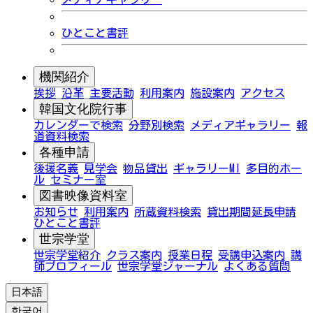
ひとこと書評
機関紹介
挨拶
沿革
主要活動
利用案内
施設案内
アクセス
韓国文化院行事
カレンダーで検索
分野別検索
メディアギャラリー
報
道資料検索
各種申請
後援名義
見学会
物品貸出
ギャラリーMI
多目的ホー
ル
セミナー室
図書映像資料室
お知らせ
利用案内
所蔵資料検索
貸出期間延長申請
ひとこと書評
世宗学堂
世宗学堂紹介
クラス案内
授業日程
受講申込案内
講
師プロフィール
世宗学堂ジャーナル
よくある質問
日本語
한국어