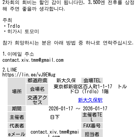
2차회의 회비는 할인 감이 됩니다만, 3,500엔 전후를 상정
해 주면 좋을까 생각합니다.
주최
・Trdlo
・히가시 토모미
참가 희망하시는 분은 아래 방법 중 하나로 연락주십시오.
1.이메일 주소
contact.xiv.tmm@gmail.com
2.LINE
https://lin.ee/vJ9EWug
都道府県
新大久保
会場TEL
東京都新宿区百人町1-1-17 トル
会場名
場所
ドロ（Trdlo）1階
交通アク
新大久保駅
セス
期間
2026-01-17 ～ 2026-01-17
主催者TE
主催者
日下
L
代表者
FAX番号
contact.xiv.tmm@gmai
eメール
担当者
l.com