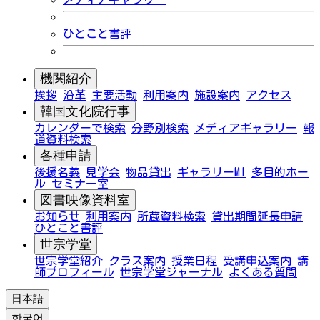
ひとこと書評
機関紹介
挨拶
沿革
主要活動
利用案内
施設案内
アクセス
韓国文化院行事
カレンダーで検索
分野別検索
メディアギャラリー
報
道資料検索
各種申請
後援名義
見学会
物品貸出
ギャラリーMI
多目的ホー
ル
セミナー室
図書映像資料室
お知らせ
利用案内
所蔵資料検索
貸出期間延長申請
ひとこと書評
世宗学堂
世宗学堂紹介
クラス案内
授業日程
受講申込案内
講
師プロフィール
世宗学堂ジャーナル
よくある質問
日本語
한국어