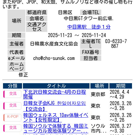
またKPOP、JPOP、和太鼓、サムルノリなど様々の催し物も行
います。
都道府県
目黒区
会場TEL
会場名
中目黒GTタワー前広場.
場所
交通アク
中目黒駅 徒歩１分
セス
期間
2025-11-23 ～ 2025-11-24
主催者TE
03-6233-7
主催者
日韓農水産食文化協会
L
867
代表者
FAX番号
eメール
cho@cho-sunok.com
担当者
ホーム
ページ
修正
分類
タイトル
場所
期間
下北沢日韓交流会-4月の日程
2026.4.4
東京都
開催
～4.29
日韓女子会KJG 한일여자모임
2026.3.28
東京
～3.28
【交流会】
韓国ウェルネス 1Day体験イベ
2026.3.28
東京
ント【女性限定】
～3.28
韓国ソウルで体験する 韓国ミ
ソウル
2026.3.27
ュージカル現地体験ツアー...
市内...
～3.30