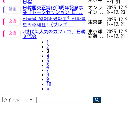
日程
～1.31
日韓国交正常化60周年記念事
オンラ
2025.12.2
業「トークセッション 国...
イン...
3～12.23
선물을 잃어버렸다고? 산타를
2025.12.2
東京都
1～12.21
도와주세요!（プレゼ...
z世代に人気のカフェで、日韓
東京都
2025.12.2
交流会
新宿...
1～12.21
1
2
3
4
5
6
7
8
9
10
Next
»