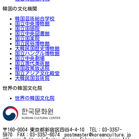
韓国の文化機関
韓国芸術総合学校
国立中央博物館
国立国語院
国立中央図書館
国立国楽院
国立民俗博物館
大韓民国歴史博物館
国立ハングル博物館
国立中央劇場
国立現代美術館
韓国政策放送院
国立アジア文化殿堂
大韓民国芸術院
世界の韓国文化院
世界の韓国文化院
〒160-0004 東京都新宿区四谷4-4-10 TEL：03-3357-
5970 FAX：03-3357-6074 postmaster@koreanculture.jp