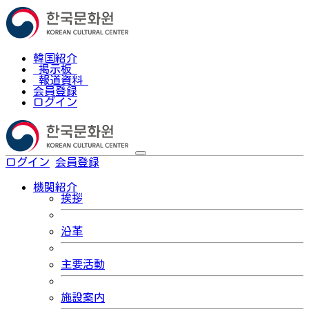
韓国紹介
掲示板
報道資料
会員登録
ログイン
ログイン
会員登録
한국어
機関紹介
挨拶
沿革
主要活動
施設案内