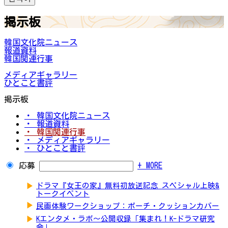
掲示板
韓国文化院ニュース
報道資料
韓国関連行事
メディアギャラリー
ひとこと書評
掲示板
・ 韓国文化院ニュース
・ 報道資料
・ 韓国関連行事
・ メディアギャラリー
・ ひとこと書評
応募
+ MORE
▶
ドラマ『女王の家』無料初放送記念 スペシャル上映&
トークイベント
▶
民画体験ワークショップ：ポーチ・クッションカバー
▶
Kエンタメ・ラボ～公開収録「集まれ！K-ドラマ研究
会」