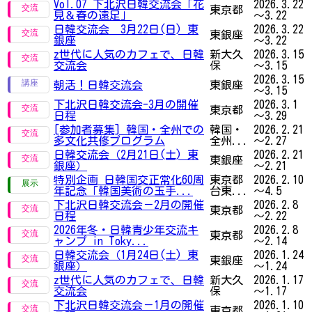
Vol.07 下北沢日韓交流会「花
2026.3.22
東京都
見＆春の遠足」
～3.22
日韓交流会 3月22日(日) 東
2026.3.22
東銀座
銀座
～3.22
z世代に人気のカフェで、日韓
新大久
2026.3.15
交流会
保
～3.15
2026.3.15
朝活！日韓交流会
東銀座
～3.15
下北沢日韓交流会-3月の開催
2026.3.1
東京都
日程
～3.29
[参加者募集] 韓国・全州での
韓国・
2026.2.21
多文化共修プログラム
全州...
～2.27
日韓交流会（2月21日(土) 東
2026.2.21
東銀座
銀座）
～2.21
特別企画 日韓国交正常化60周
東京都
2026.2.10
年記念「韓国美術の玉手...
台東...
～4.5
下北沢日韓交流会－2月の開催
2026.2.8
東京都
日程
～2.22
2026年冬・日韓青少年交流キ
2026.2.8
東京都
ャンプ in Toky...
～2.14
日韓交流会（1月24日(土) 東
2026.1.24
東銀座
銀座）
～1.24
z世代に人気のカフェで、日韓
新大久
2026.1.17
交流会
保
～1.17
下北沢日韓交流会－1月の開催
2026.1.10
東京都