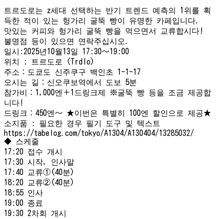
트르도로는 z세대 선택하는 반기 트렌드 예측의 1위를 획
득한 적이 있는 헝가리 굴뚝 빵이 유명한 카페입니다.
맛있는 커피와 헝가리 굴뚝 빵을 먹으면서 교류합시다!
불명점 등이 있으면 연락주십시오.
일시:2025년10월13일 17:30～19:00
위치 : 트르도로 (Trdlo)
주소：도쿄도 신주쿠구 백인초 1-1-17
오시는 길：신오쿠보역에서 도보 5분
참가비：1,000엔＋1드링크제 ※굴뚝 빵 등을 조금 제공합
니다!
드링크：450엔～ ★이번은 특별히 100엔 할인으로 제공★
소지품 : 필요한 경우 필기 도구 및 텍스트
https://tabelog.com/tokyo/A1304/A130404/13285032/
◆ 스케줄
17:20 접수 개시
17:30 시작, 인사말
17:40 교류①(40분)
18:20 교류②(40분)
18:55 인사
19:00 종료
19:30 2차회 개시