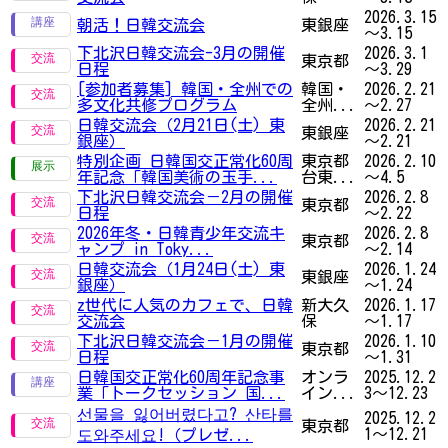
2026.3.15
朝活！日韓交流会
東銀座
～3.15
下北沢日韓交流会-3月の開催
2026.3.1
東京都
日程
～3.29
[参加者募集] 韓国・全州での
韓国・
2026.2.21
多文化共修プログラム
全州...
～2.27
日韓交流会（2月21日(土) 東
2026.2.21
東銀座
銀座）
～2.21
特別企画 日韓国交正常化60周
東京都
2026.2.10
年記念「韓国美術の玉手...
台東...
～4.5
下北沢日韓交流会－2月の開催
2026.2.8
東京都
日程
～2.22
2026年冬・日韓青少年交流キ
2026.2.8
東京都
ャンプ in Toky...
～2.14
日韓交流会（1月24日(土) 東
2026.1.24
東銀座
銀座）
～1.24
z世代に人気のカフェで、日韓
新大久
2026.1.17
交流会
保
～1.17
下北沢日韓交流会－1月の開催
2026.1.10
東京都
日程
～1.31
日韓国交正常化60周年記念事
オンラ
2025.12.2
業「トークセッション 国...
イン...
3～12.23
선물을 잃어버렸다고? 산타를
2025.12.2
東京都
1～12.21
도와주세요!（プレゼ...