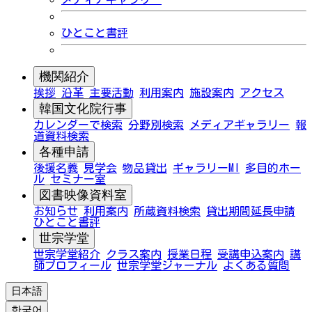
ひとこと書評
機関紹介
挨拶
沿革
主要活動
利用案内
施設案内
アクセス
韓国文化院行事
カレンダーで検索
分野別検索
メディアギャラリー
報
道資料検索
各種申請
後援名義
見学会
物品貸出
ギャラリーMI
多目的ホー
ル
セミナー室
図書映像資料室
お知らせ
利用案内
所蔵資料検索
貸出期間延長申請
ひとこと書評
世宗学堂
世宗学堂紹介
クラス案内
授業日程
受講申込案内
講
師プロフィール
世宗学堂ジャーナル
よくある質問
日本語
한국어