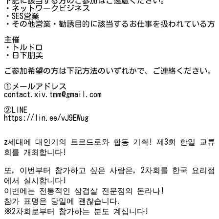
下記に該当する方のご参加はご遠慮ください。
・ネットワークビジネス
・SES営業
・その他営業・勧誘目的に該当するお仕事を扱われている方
主催
・トルドロ
・日下朋美
ご参加希望の方は下記方法のいずれかで、ご連絡ください。
①メールアドレス
contact.xiv.tmm@gmail.com
②LINE
https://lin.ee/vJ9EWug
z세대에 대인기의 트르드로와 합동 기획! 제3회 한일 교류
회를 개최합니다!
또, 이번부터 참가하고 싶은 사람은, 2차회를 한국 요리점
에서 실시합니다!
이번에는 전통적인 삼겹살 전문점의 돈라나!
참가 표명은 당일에 괜찮습니다.
※2차회로부터 참가하는 분도 계십니다!