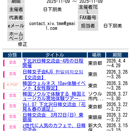
期間
2025-11-09 ～ 2025-11-09
主催者TE
主催者
日下朋美
L
代表者
FAX番号
contact.xiv.tmm@gmai
eメール
担当者
日下朋美
l.com
ホーム
ページ
修正
分類
タイトル
場所
期間
下北沢日韓交流会-4月の日程
2026.4.4
東京都
開催
～4.29
日韓女子会KJG 한일여자모임
2026.3.28
東京
～3.28
【交流会】
韓国ウェルネス 1Day体験イベ
2026.3.28
東京
ント【女性限定】
～3.28
韓国ソウルで体験する 韓国ミ
ソウル
2026.3.27
ュージカル現地体験ツアー...
市内...
～3.30
Vol.07 下北沢日韓交流会「花
2026.3.22
東京都
見＆春の遠足」
～3.22
日韓交流会 3月22日(日) 東
2026.3.22
東銀座
銀座
～3.22
z世代に人気のカフェで、日韓
新大久
2026.3.15
交流会
保
～3.15