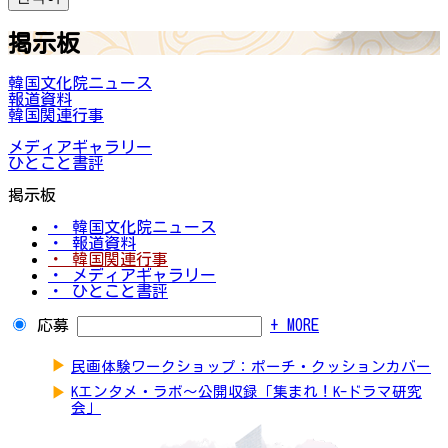
掲示板
韓国文化院ニュース
報道資料
韓国関連行事
メディアギャラリー
ひとこと書評
掲示板
・ 韓国文化院ニュース
・ 報道資料
・ 韓国関連行事
・ メディアギャラリー
・ ひとこと書評
応募
+ MORE
▶
民画体験ワークショップ：ポーチ・クッションカバー
▶
Kエンタメ・ラボ～公開収録「集まれ！K-ドラマ研究
会」