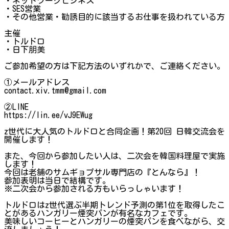
・ネットワークビジネス
・SES営業
・その他営業・勧誘目的に該当するお仕事を扱われている方
主催
・トルドロ
・日下朋美
ご参加希望の方は下記方法のいずれかで、ご連絡ください。
①メールアドレス
contact.xiv.tmm@gmail.com
②LINE
https://lin.ee/vJ9EWug
z世代に大人気のトルドロと合同企画！第20回 日韓交流会を
開催します！
また、今回から参加したい人は、二次会を韓国料理屋で実施
します！
今回は老舗のサムギョプサル専門店の『とんなら』！
参加表明は当日で結構です。
※二次会から参加される方もいらっしゃいます！
トルドロはz世代選ぶ半期トレンド予測の第1位を取得したこ
とがあるハンガリー煙突パンが有名なカフェです。
美味しいコーヒーとハンガリーの煙突パンを食べながら、交