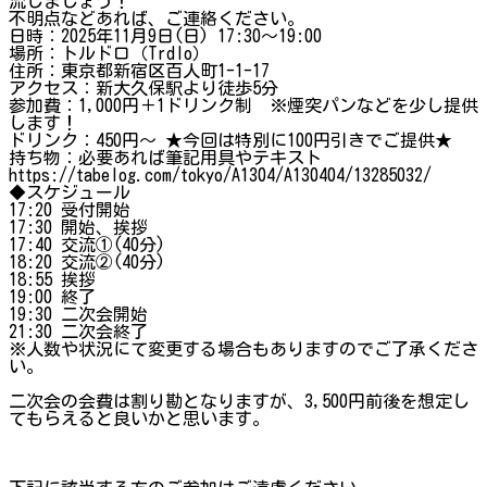
流しましょう！
不明点などあれば、ご連絡ください。
日時：2025年11月9日(日) 17:30～19:00
場所：トルドロ（Trdlo）
住所：東京都新宿区百人町1-1-17
アクセス：新大久保駅より徒歩5分
参加費：1,000円＋1ドリンク制 ※煙突パンなどを少し提供
します！
ドリンク：450円～ ★今回は特別に100円引きでご提供★
持ち物：必要あれば筆記用具やテキスト
https://tabelog.com/tokyo/A1304/A130404/13285032/
◆スケジュール
17:20 受付開始
17:30 開始、挨拶
17:40 交流①(40分)
18:20 交流②(40分)
18:55 挨拶
19:00 終了
19:30 二次会開始
21:30 二次会終了
※人数や状況にて変更する場合もありますのでご了承くださ
い。
二次会の会費は割り勘となりますが、3,500円前後を想定し
てもらえると良いかと思います。