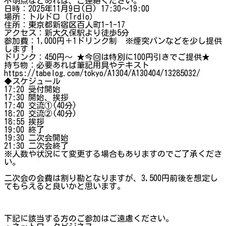
不明点などあれば、ご連絡ください。
日時：2025年11月9日(日) 17:30～19:00
場所：トルドロ（Trdlo）
住所：東京都新宿区百人町1-1-17
アクセス：新大久保駅より徒歩5分
参加費：1,000円＋1ドリンク制 ※煙突パンなどを少し提供
します！
ドリンク：450円～ ★今回は特別に100円引きでご提供★
持ち物：必要あれば筆記用具やテキスト
https://tabelog.com/tokyo/A1304/A130404/13285032/
◆スケジュール
17:20 受付開始
17:30 開始、挨拶
17:40 交流①(40分)
18:20 交流②(40分)
18:55 挨拶
19:00 終了
19:30 二次会開始
21:30 二次会終了
※人数や状況にて変更する場合もありますのでご了承くださ
い。
二次会の会費は割り勘となりますが、3,500円前後を想定し
てもらえると良いかと思います。
下記に該当する方のご参加はご遠慮ください。