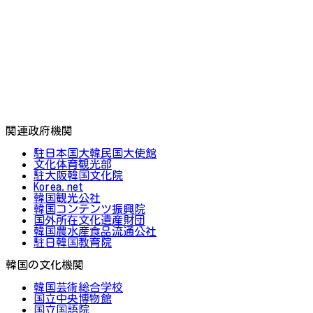
関連政府機関
駐日本国大韓民国大使館
文化体育観光部
駐大阪韓国文化院
Korea.net
韓国観光公社
韓国コンテンツ振興院
国外所在文化遺産財団
韓国農水産食品流通公社
駐日韓国教育院
韓国の文化機関
韓国芸術総合学校
国立中央博物館
国立国語院