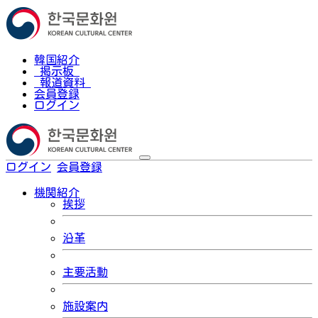
韓国紹介
掲示板
報道資料
会員登録
ログイン
ログイン
会員登録
한국어
機関紹介
挨拶
沿革
主要活動
施設案内