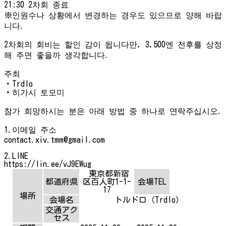
21:30 2차회 종료
※인원수나 상황에서 변경하는 경우도 있으므로 양해 바랍
니다.
2차회의 회비는 할인 감이 됩니다만, 3,500엔 전후를 상정
해 주면 좋을까 생각합니다.
주최
・Trdlo
・히가시 토모미
참가 희망하시는 분은 아래 방법 중 하나로 연락주십시오.
1.이메일 주소
contact.xiv.tmm@gmail.com
2.LINE
https://lin.ee/vJ9EWug
東京都新宿
都道府県
区百人町1-1-
会場TEL
17
場所
会場名
トルドロ（Trdlo）
交通アク
セス