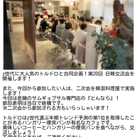
z世代に大人気のトルドロと合同企画！第20回 日韓交流会を
開催します！
また、今回から参加したい人は、二次会を韓国料理屋で実施
します！
今回は老舗のサムギョプサル専門店の『とんなら』！
参加表明は当日で結構です。
※二次会から参加される方もいらっしゃいます！
トルドロはz世代選ぶ半期トレンド予測の第1位を取得したこ
とがあるハンガリー煙突パンが有名なカフェです。
美味しいコーヒーとハンガリーの煙突パンを食べながら、交
流しましょう！