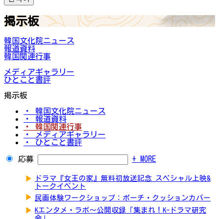
掲示板
韓国文化院ニュース
報道資料
韓国関連行事
メディアギャラリー
ひとこと書評
掲示板
・ 韓国文化院ニュース
・ 報道資料
・ 韓国関連行事
・ メディアギャラリー
・ ひとこと書評
応募
+ MORE
▶
ドラマ『女王の家』無料初放送記念 スペシャル上映&
トークイベント
▶
民画体験ワークショップ：ポーチ・クッションカバー
▶
Kエンタメ・ラボ～公開収録「集まれ！K-ドラマ研究
会」