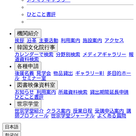
ひとこと書評
機関紹介
挨拶
沿革
主要活動
利用案内
施設案内
アクセス
韓国文化院行事
カレンダーで検索
分野別検索
メディアギャラリー
報
道資料検索
各種申請
後援名義
見学会
物品貸出
ギャラリーMI
多目的ホー
ル
セミナー室
図書映像資料室
お知らせ
利用案内
所蔵資料検索
貸出期間延長申請
ひとこと書評
世宗学堂
世宗学堂紹介
クラス案内
授業日程
受講申込案内
講
師プロフィール
世宗学堂ジャーナル
よくある質問
日本語
한국어