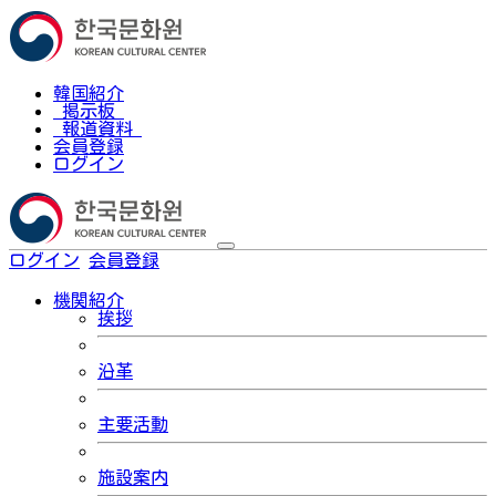
韓国紹介
掲示板
報道資料
会員登録
ログイン
ログイン
会員登録
한국어
機関紹介
挨拶
沿革
主要活動
施設案内