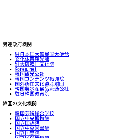
関連政府機関
駐日本国大韓民国大使館
文化体育観光部
駐大阪韓国文化院
Korea.net
韓国観光公社
韓国コンテンツ振興院
国外所在文化遺産財団
韓国農水産食品流通公社
駐日韓国教育院
韓国の文化機関
韓国芸術総合学校
国立中央博物館
国立国語院
国立中央図書館
国立国楽院
国立民俗博物館