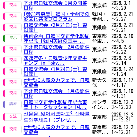
下北沢日韓交流会-3月の開催
2026.3.1
東京都
日程
～3.29
[参加者募集] 韓国・全州での
韓国・
2026.2.21
多文化共修プログラム
全州...
～2.27
日韓交流会（2月21日(土) 東
2026.2.21
東銀座
銀座）
～2.21
特別企画 日韓国交正常化60周
東京都
2026.2.10
年記念「韓国美術の玉手...
台東...
～4.5
下北沢日韓交流会－2月の開催
2026.2.8
東京都
日程
～2.22
2026年冬・日韓青少年交流キ
2026.2.8
東京都
ャンプ in Toky...
～2.14
日韓交流会（1月24日(土) 東
2026.1.24
東銀座
銀座）
～1.24
z世代に人気のカフェで、日韓
新大久
2026.1.17
交流会
保
～1.17
下北沢日韓交流会－1月の開催
2026.1.10
東京都
日程
～1.31
日韓国交正常化60周年記念事
オンラ
2025.12.2
業「トークセッション 国...
イン...
3～12.23
선물을 잃어버렸다고? 산타를
2025.12.2
東京都
1～12.21
도와주세요!（プレゼ...
z世代に人気のカフェで、日韓
東京都
2025.12.2
交流会
新宿...
1～12.21