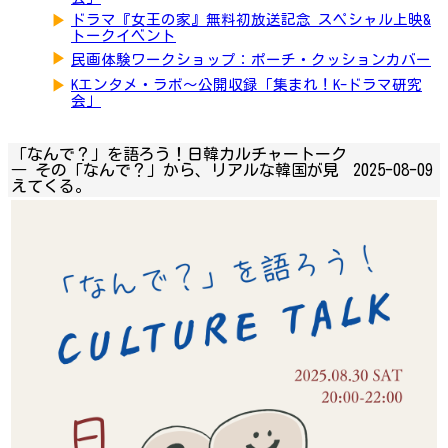
▶
ドラマ『女王の家』無料初放送記念 スペシャル上映&
トークイベント
▶
民画体験ワークショップ：ポーチ・クッションカバー
▶
Kエンタメ・ラボ～公開収録「集まれ！K-ドラマ研究
会」
「なんで？」を語ろう！日韓カルチャートーク
― その「なんで？」から、リアルな韓国が見
2025-08-09
えてくる。