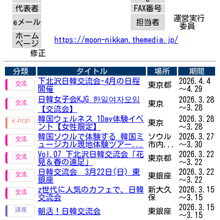
代表者
FAX番号
運営実行
eメール
担当者
委員
ホーム
https://moon-nikkan.themedia.jp/
ページ
修正
分類
タイトル
場所
期間
下北沢日韓交流会-4月の日程
2026.4.4
東京都
開催
～4.29
日韓女子会KJG 한일여자모임
2026.3.28
東京
～3.28
【交流会】
韓国ウェルネス 1Day体験イベ
2026.3.28
東京
ント【女性限定】
～3.28
韓国ソウルで体験する 韓国ミ
ソウル
2026.3.27
ュージカル現地体験ツアー...
市内...
～3.30
Vol.07 下北沢日韓交流会「花
2026.3.22
東京都
見＆春の遠足」
～3.22
日韓交流会 3月22日(日) 東
2026.3.22
東銀座
銀座
～3.22
z世代に人気のカフェで、日韓
新大久
2026.3.15
交流会
保
～3.15
2026.3.15
朝活！日韓交流会
東銀座
～3.15