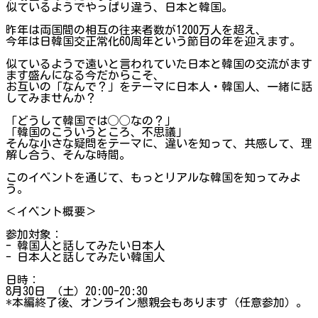
似ているようでやっぱり違う、日本と韓国。
昨年は両国間の相互の往来者数が1200万人を超え、
今年は日韓国交正常化60周年という節目の年を迎えます。
似ているようで遠いと言われていた日本と韓国の交流がます
ます盛んになる今だからこそ、
お互いの「なんで？」をテーマに日本人・韓国人、一緒に話
してみませんか？
「どうして韓国では◯◯なの？」
「韓国のこういうところ、不思議」
そんな小さな疑問をテーマに、違いを知って、共感して、理
解し合う、そんな時間。
このイベントを通じて、もっとリアルな韓国を知ってみよ
う。
＜イベント概要＞
参加対象：
- 韓国人と話してみたい日本人
- 日本人と話してみたい韓国人
日時：
8月30日 （土）20:00-20:30
*本編終了後、オンライン懇親会もあります（任意参加）。