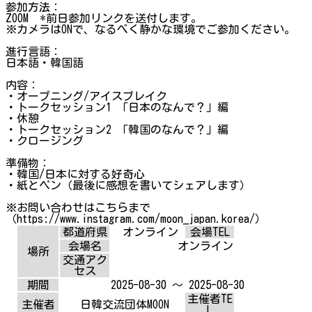
参加方法：
ZOOM *前日参加リンクを送付します。
※カメラはONで、なるべく静かな環境でご参加ください。
進行言語：
日本語・韓国語
内容：
・オープニング/アイスブレイク
・トークセッション1 「日本のなんで？」編
・休憩
・トークセッション2 「韓国のなんで？」編
・クロージング
準備物：
・韓国/日本に対する好奇心
・紙とペン（最後に感想を書いてシェアします）
※お問い合わせはこちらまで
（https://www.instagram.com/moon_japan.korea/）
都道府県
オンライン
会場TEL
会場名
オンライン
場所
交通アク
セス
期間
2025-08-30 ～ 2025-08-30
主催者TE
主催者
日韓交流団体MOON
L