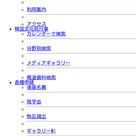
利用案内
アクセス
韓国文化院行事
カレンダーで検索
分野別検索
メディアギャラリー
報道資料検索
各種申請
後援名義
見学会
物品貸出
ギャラリーMI