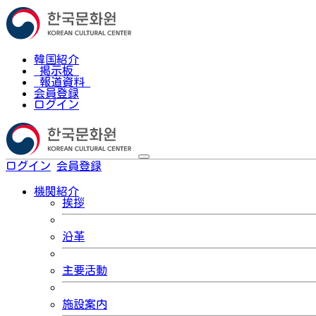
韓国紹介
掲示板
報道資料
会員登録
ログイン
ログイン
会員登録
한국어
機関紹介
挨拶
沿革
主要活動
施設案内