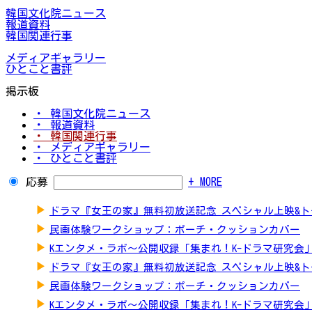
韓国文化院ニュース
報道資料
韓国関連行事
メディアギャラリー
ひとこと書評
掲示板
・ 韓国文化院ニュース
・ 報道資料
・ 韓国関連行事
・ メディアギャラリー
・ ひとこと書評
応募
+ MORE
▶
ドラマ『女王の家』無料初放送記念 スペシャル上映&
▶
民画体験ワークショップ：ポーチ・クッションカバー
▶
Kエンタメ・ラボ～公開収録「集まれ！K-ドラマ研究会
▶
ドラマ『女王の家』無料初放送記念 スペシャル上映&
▶
民画体験ワークショップ：ポーチ・クッションカバー
▶
Kエンタメ・ラボ～公開収録「集まれ！K-ドラマ研究会