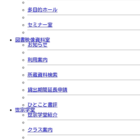
多目的ホール
セミナー室
図書映像資料室
お知らせ
利用案内
所蔵資料検索
貸出期間延長申請
ひとこと書評
世宗学堂
世宗学堂紹介
クラス案内