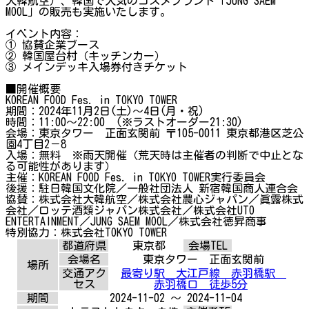
大韓航空）、韓国で人気のコスメブランド「JUNG SAEM
MOOL」の販売も実施いたします。
イベント内容：
① 協賛企業ブース
② 韓国屋台村（キッチンカー）
③ メインデッキ入場券付きチケット
■開催概要
KOREAN FOOD Fes. in TOKYO TOWER
期間：2024年11月2日(土)～4日(月・祝)
時間：11:00～22:00 (※ラストオーダー21:30)
会場：東京タワー 正面玄関前 〒105-0011 東京都港区芝公
園4丁目2－8
入場：無料 ※雨天開催（荒天時は主催者の判断で中止とな
る可能性があります）
主催：KOREAN FOOD Fes. in TOKYO TOWER実行委員会
後援：駐日韓国文化院／一般社団法人 新宿韓国商人連合会
協賛：株式会社大韓航空／株式会社農心ジャパン／眞露株式
会社／ロッテ酒類ジャパン株式会社／株式会社UTO
ENTERTAINMENT／JUNG SAEM MOOL／株式会社徳昇商事
特別協力：株式会社TOKYO TOWER
都道府県
東京都
会場TEL
会場名
東京タワー 正面玄関前
場所
交通アク
最寄り駅 大江戸線 赤羽橋駅
セス
赤羽橋口 徒歩5分
期間
2024-11-02 ～ 2024-11-04