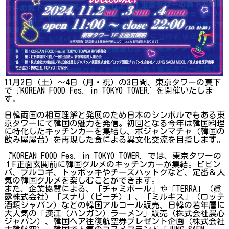
11月2日（土）～4日（月・祝）の3日間、東京タワーの真下
で『KOREAN FOOD Fes. in TOKYO TOWER』を開催いたしま
す。
日韓両国の相互理解と発展のため日本のシンボルでもある東
京タワーにて韓国の魅力を発信。初回となる今年は韓国料理
に特化したキッチンカーを集結し、ポジャンマチャ（韓国の
飲み屋屋台）を再現した食による異文化交流を目指します。
『KOREAN FOOD Fes. in TOKYO TOWER』では、東京タワーの
１F正面玄関前に韓国グルメのキッチンカーが集結。ビビン
パ、プルコギ、トッポッキやチーズハットグなど、定番＆人
気の韓国グルメを楽しむことができます。
また、企業協賛による、「チャミボール」や「TERRA」（眞
露株式会社）「スナリ（ピーチ）」、「ミルキス」（ロッテ
酒類ジャパン）などの韓国アルコール販売、日韓の若年層に
大人気の「漢江（ハンガン）ラーメン」販売（株式会社農心
ジャパン）、韓国ペア往復航空券プレゼント企画（株式会社