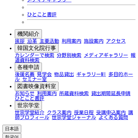
ひとこと書評
機関紹介
挨拶
沿革
主要活動
利用案内
施設案内
アクセス
韓国文化院行事
カレンダーで検索
分野別検索
メディアギャラリー
報
道資料検索
各種申請
後援名義
見学会
物品貸出
ギャラリーMI
多目的ホー
ル
セミナー室
図書映像資料室
お知らせ
利用案内
所蔵資料検索
貸出期間延長申請
ひとこと書評
世宗学堂
世宗学堂紹介
クラス案内
授業日程
受講申込案内
講
師プロフィール
世宗学堂ジャーナル
よくある質問
日本語
한국어