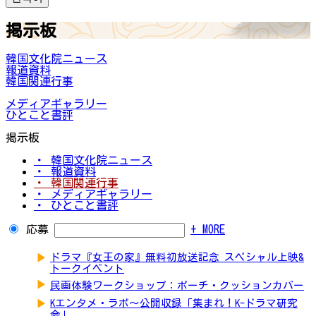
掲示板
韓国文化院ニュース
報道資料
韓国関連行事
メディアギャラリー
ひとこと書評
掲示板
・ 韓国文化院ニュース
・ 報道資料
・ 韓国関連行事
・ メディアギャラリー
・ ひとこと書評
応募
+ MORE
▶
ドラマ『女王の家』無料初放送記念 スペシャル上映&
トークイベント
▶
民画体験ワークショップ：ポーチ・クッションカバー
▶
Kエンタメ・ラボ～公開収録「集まれ！K-ドラマ研究
会」