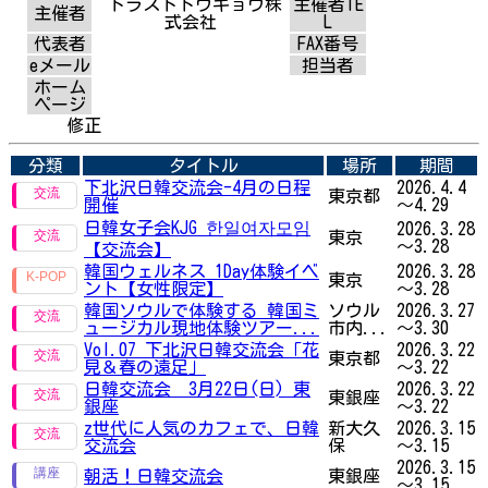
トラストトウキョウ株
主催者TE
主催者
式会社
L
代表者
FAX番号
eメール
担当者
ホーム
ページ
修正
分類
タイトル
場所
期間
下北沢日韓交流会-4月の日程
2026.4.4
東京都
開催
～4.29
日韓女子会KJG 한일여자모임
2026.3.28
東京
～3.28
【交流会】
韓国ウェルネス 1Day体験イベ
2026.3.28
東京
ント【女性限定】
～3.28
韓国ソウルで体験する 韓国ミ
ソウル
2026.3.27
ュージカル現地体験ツアー...
市内...
～3.30
Vol.07 下北沢日韓交流会「花
2026.3.22
東京都
見＆春の遠足」
～3.22
日韓交流会 3月22日(日) 東
2026.3.22
東銀座
銀座
～3.22
z世代に人気のカフェで、日韓
新大久
2026.3.15
交流会
保
～3.15
2026.3.15
朝活！日韓交流会
東銀座
～3.15