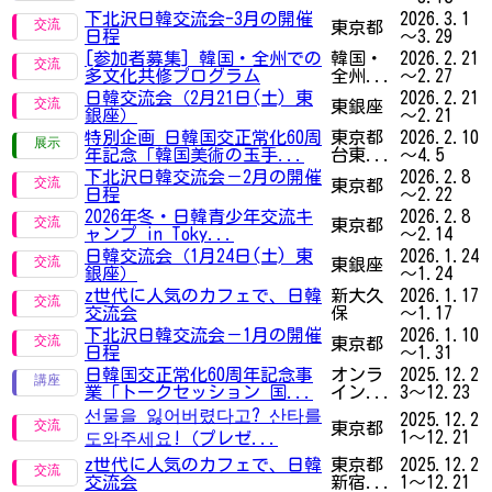
下北沢日韓交流会-3月の開催
2026.3.1
東京都
日程
～3.29
[参加者募集] 韓国・全州での
韓国・
2026.2.21
多文化共修プログラム
全州...
～2.27
日韓交流会（2月21日(土) 東
2026.2.21
東銀座
銀座）
～2.21
特別企画 日韓国交正常化60周
東京都
2026.2.10
年記念「韓国美術の玉手...
台東...
～4.5
下北沢日韓交流会－2月の開催
2026.2.8
東京都
日程
～2.22
2026年冬・日韓青少年交流キ
2026.2.8
東京都
ャンプ in Toky...
～2.14
日韓交流会（1月24日(土) 東
2026.1.24
東銀座
銀座）
～1.24
z世代に人気のカフェで、日韓
新大久
2026.1.17
交流会
保
～1.17
下北沢日韓交流会－1月の開催
2026.1.10
東京都
日程
～1.31
日韓国交正常化60周年記念事
オンラ
2025.12.2
業「トークセッション 国...
イン...
3～12.23
선물을 잃어버렸다고? 산타를
2025.12.2
東京都
1～12.21
도와주세요!（プレゼ...
z世代に人気のカフェで、日韓
東京都
2025.12.2
交流会
新宿...
1～12.21