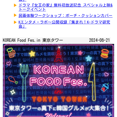
▶
ドラマ『女王の家』無料初放送記念 スペシャル上映&
トークイベント
▶
民画体験ワークショップ：ポーチ・クッションカバー
▶
Kエンタメ・ラボ～公開収録「集まれ！K-ドラマ研究
会」
KOREAN Food Fes.in 東京タワー
2024-08-21