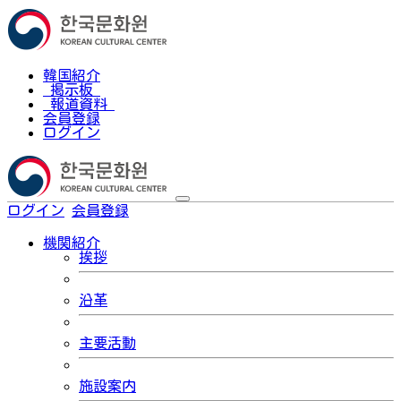
韓国紹介
掲示板
報道資料
会員登録
ログイン
ログイン
会員登録
한국어
機関紹介
挨拶
沿革
主要活動
施設案内