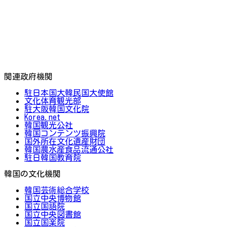
関連政府機関
駐日本国大韓民国大使館
文化体育観光部
駐大阪韓国文化院
Korea.net
韓国観光公社
韓国コンテンツ振興院
国外所在文化遺産財団
韓国農水産食品流通公社
駐日韓国教育院
韓国の文化機関
韓国芸術総合学校
国立中央博物館
国立国語院
国立中央図書館
国立国楽院