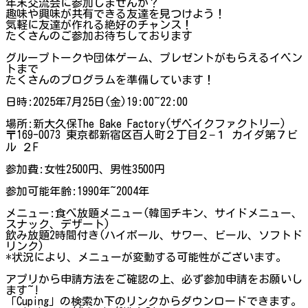
年末交流会に参加しませんか？
趣味や興味が共有できる友達を見つけよう！
気軽に友達が作れる絶好のチャンス！
たくさんのご参加お待ちしております
グループトークや団体ゲーム、プレゼントがもらえるイベン
トまで
たくさんのプログラムを準備しています！
日時:2025年7月25日(金)19:00~22:00
場所:新大久保The Bake Factory(ザベイクファクトリー)
〒169-0073 東京都新宿区百人町２丁目２−１ カイダ第７ビ
ル ２F
参加費:女性2500円、男性3500円
参加可能年齢:1990年~2004年
メニュー:食べ放題メニュー(韓国チキン、サイドメニュー、
スナック、デザート)
飲み放題2時間付き(ハイボール、サワー、ビール、ソフトド
リンク)
*状況により、メニューが変動する可能性がございます。
アプリから申請方法をご確認の上、必ず参加申請をお願いし
ます~!
「Cuping」の検索か下のリンクからダウンロードできます。