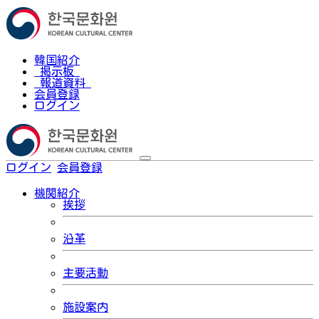
韓国紹介
掲示板
報道資料
会員登録
ログイン
ログイン
会員登録
한국어
機関紹介
挨拶
沿革
主要活動
施設案内