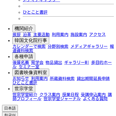
ひとこと書評
機関紹介
挨拶
沿革
主要活動
利用案内
施設案内
アクセス
韓国文化院行事
カレンダーで検索
分野別検索
メディアギャラリー
報
道資料検索
各種申請
後援名義
見学会
物品貸出
ギャラリーMI
多目的ホー
ル
セミナー室
図書映像資料室
お知らせ
利用案内
所蔵資料検索
貸出期間延長申請
ひとこと書評
世宗学堂
世宗学堂紹介
クラス案内
授業日程
受講申込案内
講
師プロフィール
世宗学堂ジャーナル
よくある質問
日本語
한국어