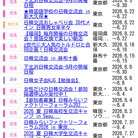
下北沢日韓交流会-9月の開催
2026.9.5
東京都
日程
～9.30
★韓国語学校の日韓交流会 in
2026.8.22
東京
新大久保★
～8.22
日韓交流おしゃべり会 20代メ
2026.8.22
東京
イン 日韓男女率半々
～8.22
【福岡】毎月開催の日韓交流
福岡県
2026.8.22
会！言語交換で楽しい朝活
福岡...
～8.22
z世代に大人気のトルドロと合
新大久
2026.8.16
同企画！日韓交流会
保
～8.16
麻布十
2026.8.15
日韓交流会 in 麻布十番
番
～8.15
下北沢日韓交流会-8月の開催
2026.8.8
東京都
日程
～8.30
2026.8.8
日韓女子会KJG【勉強会】
～8.8
女性だけの日韓交流会！参加
東京・
2026.8.4
抽選申込み受付中！
新大...
～8.4
【参加者募集】日韓みらいフ
2026.8.4
東京
ァクトリーフォーラム202...
～8.4
2026 夏 日韓高校生交流キャ
韓国・
2026.8.3
ンプ in Seou...
ソウ...
～8.9
日韓みらいファクトリーフォ
2026.7.31
東京都
ーラム2026 in 東京...
～9.4
2026 夏 日韓大学生交流キャ
2026.7.27
東京