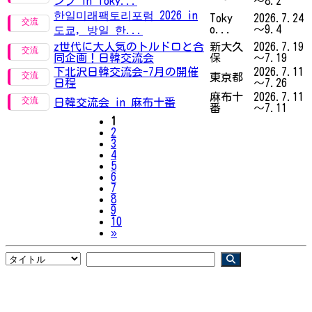
ンプ in Toky...
～8.2
한일미래팩토리포럼 2026 in
Toky
2026.7.24
o...
～9.4
도쿄, 방일 한...
z世代に大人気のトルドロと合
新大久
2026.7.19
同企画！日韓交流会
保
～7.19
下北沢日韓交流会-7月の開催
2026.7.11
東京都
日程
～7.26
麻布十
2026.7.11
日韓交流会 in 麻布十番
番
～7.11
1
2
3
4
5
6
7
8
9
10
Next
»