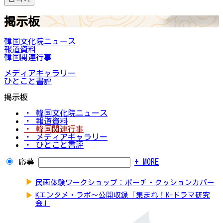
掲示板
韓国文化院ニュース
報道資料
韓国関連行事
メディアギャラリー
ひとこと書評
掲示板
・ 韓国文化院ニュース
・ 報道資料
・ 韓国関連行事
・ メディアギャラリー
・ ひとこと書評
応募
+ MORE
▶
民画体験ワークショップ：ポーチ・クッションカバー
▶
Kエンタメ・ラボ～公開収録「集まれ！K-ドラマ研究
会」