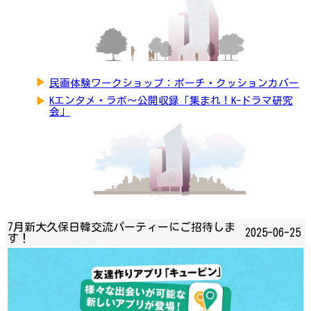
▶
民画体験ワークショップ：ポーチ・クッションカバー
▶
Kエンタメ・ラボ～公開収録「集まれ！K-ドラマ研究
会」
7月新大久保日韓交流パーティーにご招待しま
2025-06-25
す！