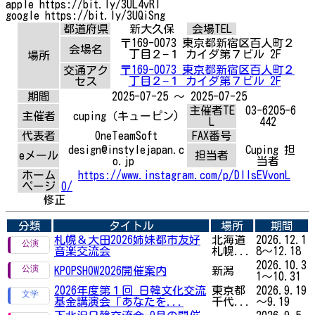
apple https://bit.ly/3UL4vRl
google https://bit.ly/3UQiSng
都道府県
新大久保
会場TEL
〒169-0073 東京都新宿区百人町２
会場名
丁目２−１ カイダ第７ビル 2F
場所
〒169-0073 東京都新宿区百人町２
交通アク
丁目２−１ カイダ第７ビル 2F
セス
期間
2025-07-25 ～ 2025-07-25
主催者TE
03-6205-6
主催者
cuping（キューピン)
L
442
代表者
OneTeamSoft
FAX番号
design@instylejapan.c
Cuping 担
eメール
担当者
o.jp
当者
ホーム
https://www.instagram.com/p/DIIsEVvonL
ページ
O/
修正
分類
タイトル
場所
期間
札幌＆大田2026姉妹都市友好
北海道
2026.12.1
音楽交流会
札幌...
8～12.18
2026.10.3
KPOPSHOW2026開催案内
新潟
1～10.31
2026年度第１回 日韓文化交流
東京都
2026.9.19
基金講演会「あなたを...
千代...
～9.19