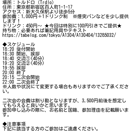
場所：トルドロ（Trdlo）
住所：東京都新宿区百人町1-1-17
アクセス：新大久保駅より徒歩5分
参加費：1,000円＋1ドリンク制 ※煙突パンなどを少し提供
します！
ドリンク：450円～ ★今回は特別に100円引きでご提供★
持ち物：必要あれば筆記用具やテキスト
https://tabelog.com/tokyo/A1304/A130404/13285032/
◆スケジュール
18:20 受付開始
18:30 開始、挨拶
18:40 交流①(40分)
19:20 交流②(40分)
19:55 挨拶
20:00 終了
20:15 二次会開始
22:00 二次会終了
※人数や状況にて変更する場合もありますのでご了承くださ
い。
二次会の会費は割り勘となりますが、3,500円前後を想定し
てもらえると良いかと思います。
参加申し込みの際に、お名前と国籍、参加理由を記載願いま
す。
◆注意事項
下記に該当する方のご参加はご遠慮ください。