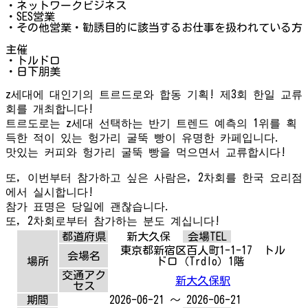
・ネットワークビジネス
・SES営業
・その他営業・勧誘目的に該当するお仕事を扱われている方
主催
・トルドロ
・日下朋美
z세대에 대인기의 트르드로와 합동 기획! 제3회 한일 교류
회를 개최합니다!
트르도로는 z세대 선택하는 반기 트렌드 예측의 1위를 획
득한 적이 있는 헝가리 굴뚝 빵이 유명한 카페입니다.
맛있는 커피와 헝가리 굴뚝 빵을 먹으면서 교류합시다!
또, 이번부터 참가하고 싶은 사람은, 2차회를 한국 요리점
에서 실시합니다!
참가 표명은 당일에 괜찮습니다.
또, 2차회로부터 참가하는 분도 계십니다!
都道府県
新大久保
会場TEL
東京都新宿区百人町1-1-17 トル
会場名
場所
ドロ（Trdlo）1階
交通アク
新大久保駅
セス
期間
2026-06-21 ～ 2026-06-21