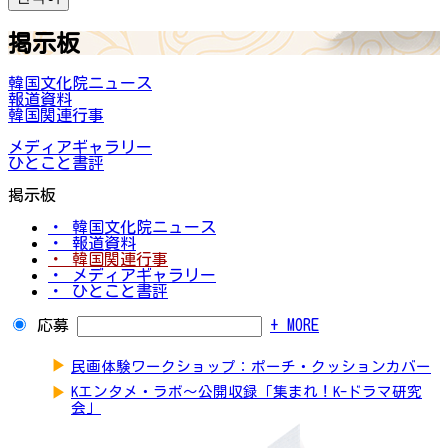
掲示板
韓国文化院ニュース
報道資料
韓国関連行事
メディアギャラリー
ひとこと書評
掲示板
・ 韓国文化院ニュース
・ 報道資料
・ 韓国関連行事
・ メディアギャラリー
・ ひとこと書評
応募
+ MORE
▶
民画体験ワークショップ：ポーチ・クッションカバー
▶
Kエンタメ・ラボ～公開収録「集まれ！K-ドラマ研究
会」