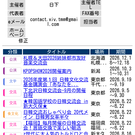
主催者TE
主催者
日下
L
代表者
FAX番号
contact.xiv.tmm@gmai
eメール
担当者
l.com
ホーム
ページ
修正
分類
タイトル
場所
期間
札幌＆大田2026姉妹都市友好
北海道
2026.12.1
音楽交流会
札幌...
8～12.18
2026.10.3
KPOPSHOW2026開催案内
新潟
1～10.31
2026年度第１回 日韓文化交流
東京都
2026.9.19
基金講演会「あなたを...
千代...
～9.19
下北沢日韓交流会-9月の開催
2026.9.5
東京都
日程
～9.30
★韓国語学校の日韓交流会 in
2026.8.22
東京
新大久保★
～8.22
日韓交流おしゃべり会 20代メ
2026.8.22
東京
イン 日韓男女率半々
～8.22
【福岡】毎月開催の日韓交流
福岡県
2026.8.22
会！言語交換で楽しい朝活
福岡...
～8.22
z世代に大人気のトルドロと合
新大久
2026.8.16