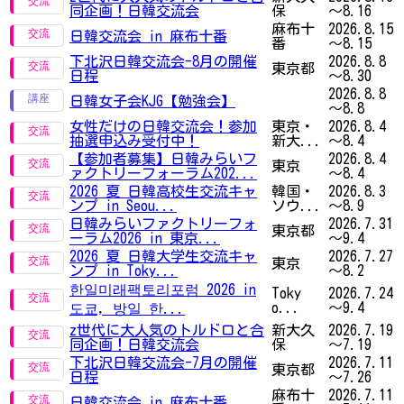
同企画！日韓交流会
保
～8.16
麻布十
2026.8.15
日韓交流会 in 麻布十番
番
～8.15
下北沢日韓交流会-8月の開催
2026.8.8
東京都
日程
～8.30
2026.8.8
日韓女子会KJG【勉強会】
～8.8
女性だけの日韓交流会！参加
東京・
2026.8.4
抽選申込み受付中！
新大...
～8.4
【参加者募集】日韓みらいフ
2026.8.4
東京
ァクトリーフォーラム202...
～8.4
2026 夏 日韓高校生交流キャ
韓国・
2026.8.3
ンプ in Seou...
ソウ...
～8.9
日韓みらいファクトリーフォ
2026.7.31
東京都
ーラム2026 in 東京...
～9.4
2026 夏 日韓大学生交流キャ
2026.7.27
東京
ンプ in Toky...
～8.2
한일미래팩토리포럼 2026 in
Toky
2026.7.24
o...
～9.4
도쿄, 방일 한...
z世代に大人気のトルドロと合
新大久
2026.7.19
同企画！日韓交流会
保
～7.19
下北沢日韓交流会-7月の開催
2026.7.11
東京都
日程
～7.26
麻布十
2026.7.11
日韓交流会 in 麻布十番