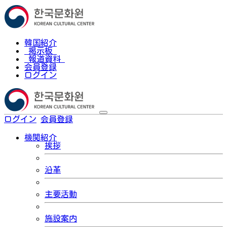
韓国紹介
掲示板
報道資料
会員登録
ログイン
ログイン
会員登録
한국어
機関紹介
挨拶
沿革
主要活動
施設案内