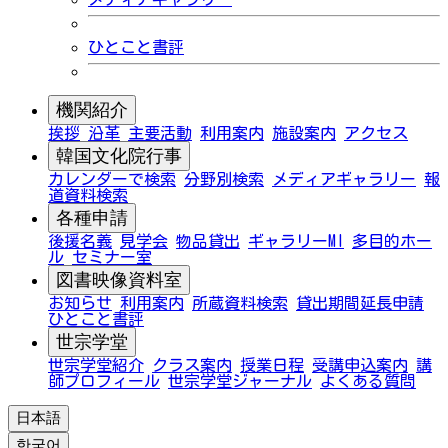
ひとこと書評
機関紹介
挨拶
沿革
主要活動
利用案内
施設案内
アクセス
韓国文化院行事
カレンダーで検索
分野別検索
メディアギャラリー
報
道資料検索
各種申請
後援名義
見学会
物品貸出
ギャラリーMI
多目的ホー
ル
セミナー室
図書映像資料室
お知らせ
利用案内
所蔵資料検索
貸出期間延長申請
ひとこと書評
世宗学堂
世宗学堂紹介
クラス案内
授業日程
受講申込案内
講
師プロフィール
世宗学堂ジャーナル
よくある質問
日本語
한국어