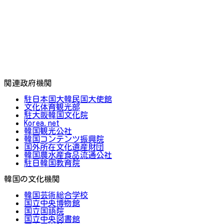
関連政府機関
駐日本国大韓民国大使館
文化体育観光部
駐大阪韓国文化院
Korea.net
韓国観光公社
韓国コンテンツ振興院
国外所在文化遺産財団
韓国農水産食品流通公社
駐日韓国教育院
韓国の文化機関
韓国芸術総合学校
国立中央博物館
国立国語院
国立中央図書館