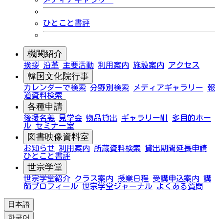
ひとこと書評
機関紹介
挨拶
沿革
主要活動
利用案内
施設案内
アクセス
韓国文化院行事
カレンダーで検索
分野別検索
メディアギャラリー
報
道資料検索
各種申請
後援名義
見学会
物品貸出
ギャラリーMI
多目的ホー
ル
セミナー室
図書映像資料室
お知らせ
利用案内
所蔵資料検索
貸出期間延長申請
ひとこと書評
世宗学堂
世宗学堂紹介
クラス案内
授業日程
受講申込案内
講
師プロフィール
世宗学堂ジャーナル
よくある質問
日本語
한국어