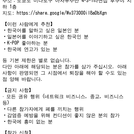
주소：도쿄도 미나토구 아자부주반 4-3-1라면집 후쿠야 지
하 1층
지도: https://share.google/Wv373000il8aDbXgn
【이런 사람에게 추천】
・한국어를 말하고 싶은 일본인 분
・일본어를 이야기하고 싶은 한국인 분
・K-POP 좋아하는 분
・한국에 연고가 있는 분
등 기본 제한은 별로 없습니다.
다만 아래에 해당되는 분은 참가를 삼가 주십시오. 아래
사항이 판명되면 그 시점에서 퇴장을 해야 할 수도 있는
점 양해 바랍니다.
【금지 사항】
· 모든 권유 행위 (네트워크 비즈니스, 종교, 비즈니스
등)
・다른 참가자에게 폐를 끼치는 행위
・감염증 예방을 위해 컨디션이 좋지 않은 분의 참가
・한국에 흥미 없는 분
【참가 신청】