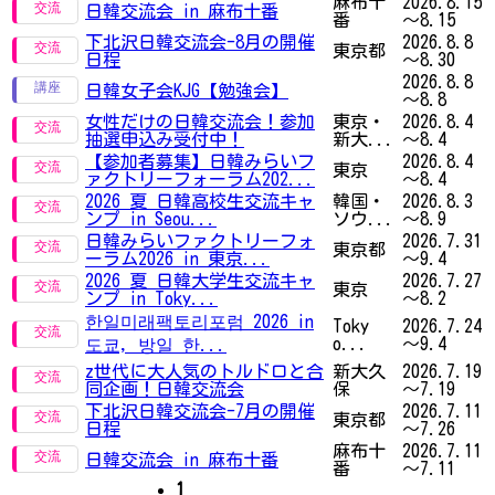
麻布十
2026.8.15
日韓交流会 in 麻布十番
番
～8.15
下北沢日韓交流会-8月の開催
2026.8.8
東京都
日程
～8.30
2026.8.8
日韓女子会KJG【勉強会】
～8.8
女性だけの日韓交流会！参加
東京・
2026.8.4
抽選申込み受付中！
新大...
～8.4
【参加者募集】日韓みらいフ
2026.8.4
東京
ァクトリーフォーラム202...
～8.4
2026 夏 日韓高校生交流キャ
韓国・
2026.8.3
ンプ in Seou...
ソウ...
～8.9
日韓みらいファクトリーフォ
2026.7.31
東京都
ーラム2026 in 東京...
～9.4
2026 夏 日韓大学生交流キャ
2026.7.27
東京
ンプ in Toky...
～8.2
한일미래팩토리포럼 2026 in
Toky
2026.7.24
o...
～9.4
도쿄, 방일 한...
z世代に大人気のトルドロと合
新大久
2026.7.19
同企画！日韓交流会
保
～7.19
下北沢日韓交流会-7月の開催
2026.7.11
東京都
日程
～7.26
麻布十
2026.7.11
日韓交流会 in 麻布十番
番
～7.11
1