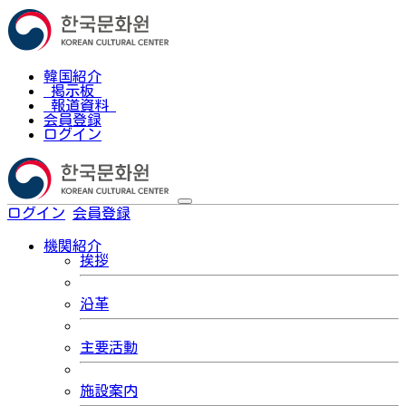
韓国紹介
掲示板
報道資料
会員登録
ログイン
ログイン
会員登録
한국어
機関紹介
挨拶
沿革
主要活動
施設案内