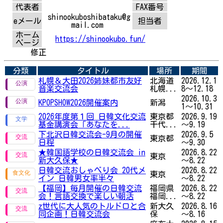
代表者
FAX番号
shinookuboshibataku@g
eメール
担当者
mail.com
ホーム
https://shinookubo.fun/
ページ
修正
分類
タイトル
場所
期間
札幌＆大田2026姉妹都市友好
北海道
2026.12.1
音楽交流会
札幌...
8～12.18
2026.10.3
KPOPSHOW2026開催案内
新潟
1～10.31
2026年度第１回 日韓文化交流
東京都
2026.9.19
基金講演会「あなたを...
千代...
～9.19
下北沢日韓交流会-9月の開催
2026.9.5
東京都
日程
～9.30
★韓国語学校の日韓交流会 in
2026.8.22
東京
新大久保★
～8.22
日韓交流おしゃべり会 20代メ
2026.8.22
東京
イン 日韓男女率半々
～8.22
【福岡】毎月開催の日韓交流
福岡県
2026.8.22
会！言語交換で楽しい朝活
福岡...
～8.22
z世代に大人気のトルドロと合
新大久
2026.8.16
同企画！日韓交流会
保
～8.16