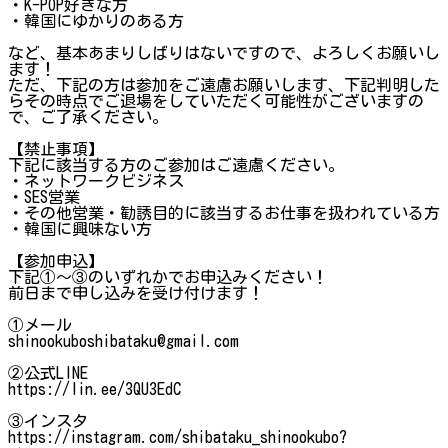
・K-POP好きな方
・韓国にゆかりのある方
など、基本あまりしばりはないですので、よろしくお願いし
ます！
ただ、下記の方は参加をご遠慮お願いします、下記判明した
らその時点でご退場をしていただく可能性がございますの
で、ご了承ください。
【禁止事項】
下記に該当する方のご参加はご遠慮ください。
・ネットワークビジネス
・SES営業
・その他営業・勧誘目的に該当するお仕事を扱われている方
・韓国に興味ない方
【参加申込】
下記①～③のいずれかでお申込みください！
前日まで申し込みを受け付けます！
①メール
shinookuboshibataku@gmail.com
②公式LINE
https://lin.ee/3QU3EdC
③インスタ
https://instagram.com/shibataku_shinookubo?