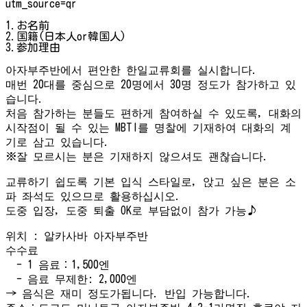
utm_source=qr
1.お名前
2.国籍(日本人or韓国人)
3.参加理由
아자부주반에서 편안한 한일교류회를 실시합니다.
매번 20대를 중심으로 20명에서 30명 정도가 참가하고 있
습니다.
처음 참가하는 분들도 편하게 참여하실 수 있도록, 대화의
시작점이 될 수 있는 MBTI를 명찰에 기재하여 대화의 계
기로 삼고 있습니다.
※잘 모르시는 분은 기재하지 않으셔도 괜찮습니다.
교류하기 쉽도록 기본 입식 스타일로, 앉고 싶은 분은 소
파 좌석도 있으므로 활용하십시오.
도중 입장, 도중 퇴출 OK로 부담없이 참가 가능♪
위치 : 알카사바 아자부주반
수수료
- 1 음료：1,500엔
- 음료 무제한: 2,000엔
→ 음식은 재미 정도가됩니다. 반입 가능합니다.