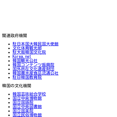
関連政府機関
駐日本国大韓民国大使館
文化体育観光部
駐大阪韓国文化院
Korea.net
韓国観光公社
韓国コンテンツ振興院
国外所在文化遺産財団
韓国農水産食品流通公社
駐日韓国教育院
韓国の文化機関
韓国芸術総合学校
国立中央博物館
国立国語院
国立中央図書館
国立国楽院
国立民俗博物館