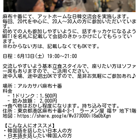
麻布十番にて、アットホームな日韓交流会を実施します。
毎回、20代を中心に、20人～30人の方に参加いただいていま
す。
初めての人も参加しやすいように、話すキッカケになるよう
MBTIを名札に記載して会話のきかっかけにしてもらってい
ます。
※わからない方は、記載しなくてもOKです。
日程：6月13日(土) 19:00～21:00
交流しやすいよう基本立食スタイルで、座りたい方はソファ
ー席もありますので、ご活用ください。
途中入場、途中退出OKですので、是非お気軽にご参加あれ♪
場所：アルカサバ麻布十番
料金
- 1ドリンク：1,500円
- 飲み放題： 2,000円
→食べ物はおかし程度になります。持ち込み可です。
住所：東京都港区麻布十番4-3-1 ラーメン屋 福ヤ 地下1階
地図：https://share.google/Wv373000il8aDbXgn
【こんな人にオススメ】
・韓国語を話したい日本人の方
・日本語を話したい韓国人の方