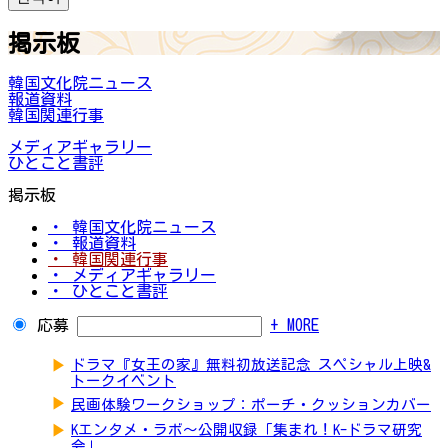
掲示板
韓国文化院ニュース
報道資料
韓国関連行事
メディアギャラリー
ひとこと書評
掲示板
・ 韓国文化院ニュース
・ 報道資料
・ 韓国関連行事
・ メディアギャラリー
・ ひとこと書評
応募
+ MORE
▶
ドラマ『女王の家』無料初放送記念 スペシャル上映&
トークイベント
▶
民画体験ワークショップ：ポーチ・クッションカバー
▶
Kエンタメ・ラボ～公開収録「集まれ！K-ドラマ研究
会」