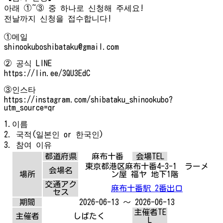
아래 ①~③ 중 하나로 신청해 주세요!
전날까지 신청을 접수합니다!
①메일
shinookuboshibataku@gmail.com
② 공식 LINE
https://lin.ee/3QU3EdC
③인스타
https://instagram.com/shibataku_shinookubo?
utm_source=qr
1.이름
2. 국적(일본인 or 한국인)
3. 참여 이유
都道府県
麻布十番
会場TEL
東京都港区麻布十番4-3-1 ラーメ
会場名
場所
ン屋 福ヤ 地下1階
交通アク
麻布十番駅 2番出口
セス
期間
2026-06-13 ～ 2026-06-13
主催者TE
主催者
しばたく
L