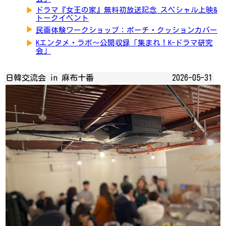
▶
ドラマ『女王の家』無料初放送記念 スペシャル上映&
トークイベント
▶
民画体験ワークショップ：ポーチ・クッションカバー
▶
Kエンタメ・ラボ～公開収録「集まれ！K-ドラマ研究
会」
日韓交流会 in 麻布十番
2026-05-31