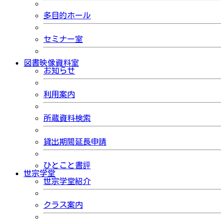
多目的ホール
セミナー室
図書映像資料室
お知らせ
利用案内
所蔵資料検索
貸出期間延長申請
ひとこと書評
世宗学堂
世宗学堂紹介
クラス案内