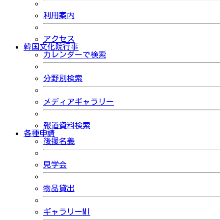
利用案内
アクセス
韓国文化院行事
カレンダーで検索
分野別検索
メディアギャラリー
報道資料検索
各種申請
後援名義
見学会
物品貸出
ギャラリーMI