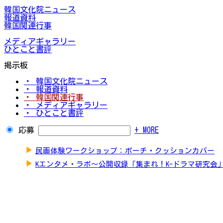
韓国文化院ニュース
報道資料
韓国関連行事
メディアギャラリー
ひとこと書評
掲示板
・ 韓国文化院ニュース
・ 報道資料
・ 韓国関連行事
・ メディアギャラリー
・ ひとこと書評
応募
+ MORE
▶
民画体験ワークショップ：ポーチ・クッションカバー
▶
Kエンタメ・ラボ～公開収録「集まれ！K-ドラマ研究会