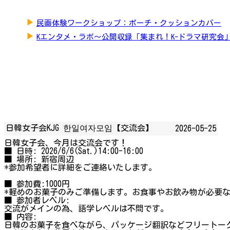
▶
民画体験ワークショップ：ポーチ・クッションカバー
▶
Kエンタメ・ラボ～公開収録「集まれ！K-ドラマ研究会
日韓女子会KJG 한일여자모임【交流会】
2026-05-25
日韓女子会、今月は交流会です！
■ 日時: 2026/6/6(Sat.)14:00-16:00
■ 場所: 新宿周辺
*参加希望者に詳細をご連絡いたします。
■ 参加費:1000円
*軽めのお菓子のみご準備します。お食事やお飲み物が必要
■ 参加者レベル:
交流がメインの為、語学レベルは不問です。
■ 内容:
日韓のお菓子を食べながら、パッケージ翻訳などフリートー