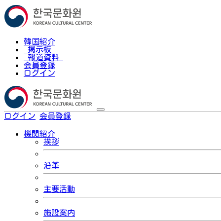
韓国紹介
掲示板
報道資料
会員登録
ログイン
ログイン
会員登録
한국어
機関紹介
挨拶
沿革
主要活動
施設案内