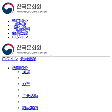
韓国紹介
掲示板
報道資料
会員登録
ログイン
ログイン
会員登録
한국어
機関紹介
挨拶
沿革
主要活動
施設案内