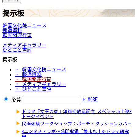
掲示板
韓国文化院ニュース
報道資料
韓国関連行事
メディアギャラリー
ひとこと書評
掲示板
・ 韓国文化院ニュース
・ 報道資料
・ 韓国関連行事
・ メディアギャラリー
・ ひとこと書評
応募
+ MORE
▶
ドラマ『女王の家』無料初放送記念 スペシャル上映&
トークイベント
▶
民画体験ワークショップ：ポーチ・クッションカバー
▶
Kエンタメ・ラボ～公開収録「集まれ！K-ドラマ研究
会」