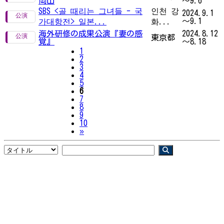
岡山
～9.6
SBS <골 때리는 그녀들 - 국
인천 강
2024.9.1
～9.1
가대항전> 일본...
화...
海外研修の成果公演『妻の感
2024.8.12
東京都
覚』
～8.18
1
2
3
4
5
6
7
8
9
10
Next
»