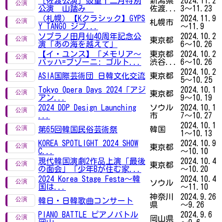
［佐渡公演］鼓童十二月特別
新潟県
2024.11.2
公演 山踏み
佐渡...
3～11.23
（札幌）【Kクラシック】GYPS
2024.11.9
札幌市
Y TANGO ジプ...
～11.9
ソプラノ田月仙40周年記念公
2024.10.2
東京都
演「あの海を越えて」
6～10.26
【イ・ユンス】「メモリア～
東京都
2024.10.2
バッハ=ブゾーニ: ゴルト...
渋谷...
6～10.26
2024.10.2
ASIA国際芸術団 日韓文化交流
東京都
5～10.25
Tokyo Opera Days 2024「アジ
2024.10.1
東京都
アン...
9～10.19
2024 DDP Design Launching
ソウル
2024.10.1
...
市
7～10.27
2024.10.1
第65回韓国民俗芸術祭
韓国
1～10.13
KOREA SPOTLIGHT 2024 SHOW
2024.10.9
東京都
C...
～10.10
現代韓国演劇2作品上演「最後
2024.10.4
東京都
の面会」「少年Bが住む家...
～10.20
2024 Korea Stage Festa～韓
2024.10.4
ソウル
国は...
～11.10
神奈川
2024.9.26
韓日・日韓歌曲コンサート
県
～9.26
PIANO BATTLE ピアノバトル
2024.9.6
岡山県