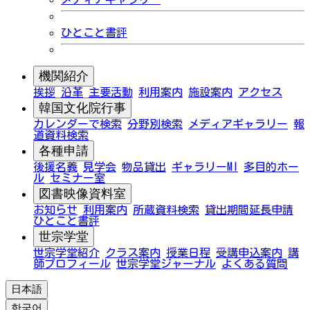
ひとこと書評
機関紹介
挨拶
沿革
主要活動
利用案内
施設案内
アクセス
韓国文化院行事
カレンダーで検索
分野別検索
メディアギャラリー
報
道資料検索
各種申請
後援名義
見学会
物品貸出
ギャラリーMI
多目的ホー
ル
セミナー室
図書映像資料室
お知らせ
利用案内
所蔵資料検索
貸出期間延長申請
ひとこと書評
世宗学堂
世宗学堂紹介
クラス案内
授業日程
受講申込案内
講
師プロフィール
世宗学堂ジャーナル
よくある質問
日本語
한국어