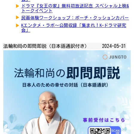
▶
ドラマ『女王の家』無料初放送記念 スペシャル上映&
トークイベント
▶
民画体験ワークショップ：ポーチ・クッションカバー
▶
Kエンタメ・ラボ～公開収録「集まれ！K-ドラマ研究
会」
法輪和尚の即問即説（日本語通訳付き）
2024-05-31