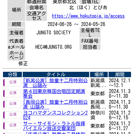
都道府県
東京都北区
会場TEL
会場名
北（ほく）とぴあ
場所
交通アク
https://www.hokutopia.jp/access
セス
期間
2024-06-28 ～ 2024-05-28
主催者TE
主催者
JUNGTO SOCIETY
L
代表者
FAX番号
eメール
HEC4@JUNGTO.ORG
担当者
ホーム
ページ
修正
分類
タイトル
場所
期間
[新潟公演] 鼓童十二月特別公
新潟県
2024.12.1
演 山踏み
新潟...
～12.1
第４回東京韓国合唱団定期演
2024.11.3
東京都
奏会
0～11.30
[長岡公演] 鼓童十二月特別公
新潟県
2024.11.3
演 山踏み
長岡...
0～11.30
ヨコハマダンスコレクション2
神奈川
2024.11.2
024
県
8～12.15
サー・サイモン・ラトル指揮
2024.11.2
東京都
バイエルン放送交響楽団
6～11.27