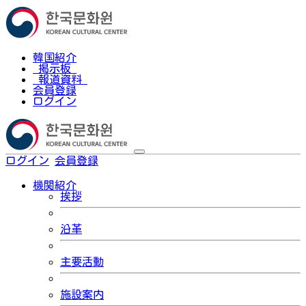
韓国紹介
掲示板
報道資料
会員登録
ログイン
ログイン
会員登録
한국어
機関紹介
挨拶
沿革
主要活動
施設案内