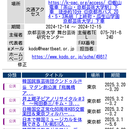
https://k-pac.org/access/ ◎叡山
場所
電車「茶山・京都芸術大学駅」下
交通アク
車 徒歩約10分 ◎京都市バス 20
セス
4・5・3系統「上終町・瓜生山学園
京都芸術大学」下車
期間
2024-12-14 ～ 2024-12-15
京都芸術大学 舞台芸術
主催者TE
075-791-8
主催者
研究センター
L
240
代表者
FAX番号
eメール
kodo@heartbeat.or.jp
担当者
ホーム
https://www.kodo.or.jp/sche/49817
ページ
修正
分類
タイトル
場所
期間
韓国民族芸術団クンドゥル큰
2025.3.20
東京
들 マダン劇公演『烏鵲橋
～3.20
ア...
井上郷子ピアノリサイタル＃3
2025.3.2
東京都
4 ～飛田泰三/キム・ヨ...
～3.2
日韓国交正常化60周年KBS交響
2025.3.2
東京都
楽団＆東京フィルハー...
～3.2
日本で韓国ミュージカルを体
2025.3.1
東京都
験できる「K-MUSICA...
～5.6