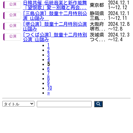
日韓共催 伝統音楽と新作能舞
2024.12.1
東京都
「望恨歌」愛－別離と再会...
1～12.12
[三島公演] 鼓童十二月特別公
静岡県
2024.12.1
演 山踏み
三島...
1～12.11
[堺公演] 鼓童十二月特別公演
大阪府
2024.12.8
山踏み
堺市...
～12.8
[つくば公演] 鼓童十二月特別
茨城県
2024.12.3
公演 山踏み
つく...
～12.4
1
2
3
4
5
6
7
8
9
10
Next
»