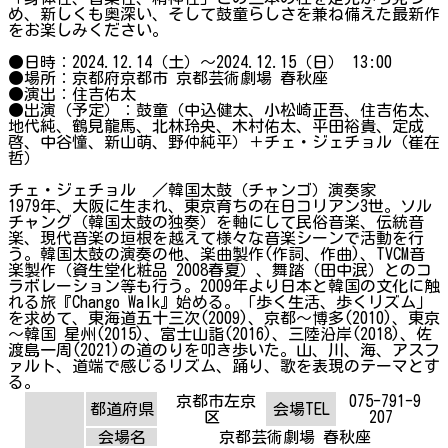
め、新しくも奥深い、そして鼓童らしさを兼ね備えた最新作
をお楽しみください。
●日時：2024.12.14（土）〜2024.12.15（日） 13:00
●場所：京都府京都市 京都芸術劇場 春秋座
●演出：住吉佑太
●出演（予定）：鼓童（中込健太、小松崎正吾、住吉佑太、
地代純、鶴見龍馬、北林玲央、木村佑太、平田裕貴、定成
啓、中谷憧、新山萌、野仲純平）＋チェ・ジェチョル（崔在
哲）
チェ・ジェチョル ／韓国太鼓（チャンゴ）演奏家
1979年、大阪に生まれ、東京育ちの在日コリアン3世。ソル
チャング（韓国太鼓の独奏）を軸にして民俗音楽、伝統音
楽、現代音楽の垣根を越えて様々な音楽シーンで活動を行
う。韓国太鼓の演奏の他、楽曲製作(作詞、作曲)、TVCM音
楽製作（資生堂化粧品 2008春夏）、舞踏（田中泯）とのコ
ラボレーション等も行う。2009年より日本と韓国の文化に触
れる旅『Chango Walk』始める。「歩く生活、歩くリズム」
を求めて、東海道五十三次(2009)、京都～博多(2010)、東京
～韓国 星州(2015)、富士山詣(2016)、三陸沿岸(2018)、佐
渡島一周(2021)の道のりを叩き歩いた。山、川、海、アスフ
ァルト、道端で感じるリズム、踊り、歌を表現のテーマとす
る。
京都市左京
075-791-9
都道府県
会場TEL
区
207
会場名
京都芸術劇場 春秋座