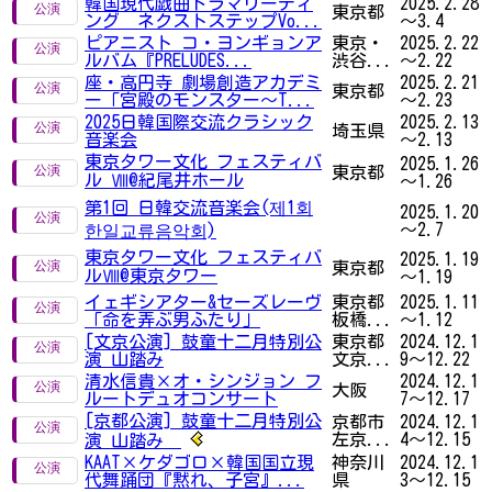
韓国現代戯曲ドラマリーディ
2025.2.28
東京都
ング ネクストステップVo...
～3.4
ピアニスト コ・ヨンギョンア
東京・
2025.2.22
ルバム『PRELUDES...
渋谷...
～2.22
座・高円寺 劇場創造アカデミ
2025.2.21
東京都
ー「宮殿のモンスター～T...
～2.23
2025日韓国際交流クラシック
2025.2.13
埼玉県
音楽会
～2.13
東京タワー文化 フェスティバ
2025.1.26
東京都
ル Ⅷ@紀尾井ホール
～1.26
第1回 日韓交流音楽会(제1회
2025.1.20
～2.7
한일교류음악회)
東京タワー文化 フェスティバ
2025.1.19
東京都
ルⅧ@東京タワー
～1.19
イェギシアター&セーズレーヴ
東京都
2025.1.11
「命を弄ぶ男ふたり」
板橋...
～1.12
[文京公演] 鼓童十二月特別公
東京都
2024.12.1
演 山踏み
文京...
9～12.22
清水信貴×オ・シンジョン フ
2024.12.1
大阪
ルートデュオコンサート
7～12.17
[京都公演] 鼓童十二月特別公
京都市
2024.12.1
左京...
4～12.15
演 山踏み
KAAT×ケダゴロ×韓国国立現
神奈川
2024.12.1
代舞踊団『黙れ、子宮』...
県
3～12.15