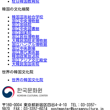
駐日韓国教育院
韓国の文化機関
韓国芸術総合学校
国立中央博物館
国立国語院
国立中央図書館
国立国楽院
国立民俗博物館
大韓民国歴史博物館
国立ハングル博物館
国立中央劇場
国立現代美術館
韓国政策放送院
国立アジア文化殿堂
大韓民国芸術院
世界の韓国文化院
世界の韓国文化院
〒160-0004 東京都新宿区四谷4-4-10 TEL：03-3357-
5970 FAX：03-3357-6074 postmaster@koreanculture.jp