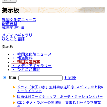
掲示板
韓国文化院ニュース
報道資料
韓国関連行事
メディアギャラリー
ひとこと書評
掲示板
・ 韓国文化院ニュース
・ 報道資料
・ 韓国関連行事
・ メディアギャラリー
・ ひとこと書評
応募
+ MORE
▶
ドラマ『女王の家』無料初放送記念 スペシャル上映&
トークイベント
▶
民画体験ワークショップ：ポーチ・クッションカバー
▶
Kエンタメ・ラボ～公開収録「集まれ！K-ドラマ研究
会」