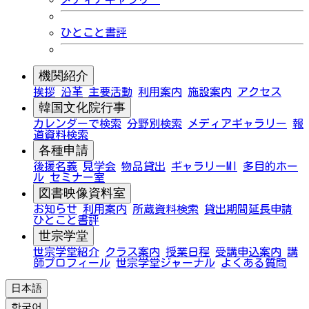
ひとこと書評
機関紹介
挨拶
沿革
主要活動
利用案内
施設案内
アクセス
韓国文化院行事
カレンダーで検索
分野別検索
メディアギャラリー
報
道資料検索
各種申請
後援名義
見学会
物品貸出
ギャラリーMI
多目的ホー
ル
セミナー室
図書映像資料室
お知らせ
利用案内
所蔵資料検索
貸出期間延長申請
ひとこと書評
世宗学堂
世宗学堂紹介
クラス案内
授業日程
受講申込案内
講
師プロフィール
世宗学堂ジャーナル
よくある質問
日本語
한국어