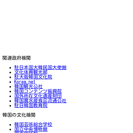
関連政府機関
駐日本国大韓民国大使館
文化体育観光部
駐大阪韓国文化院
Korea.net
韓国観光公社
韓国コンテンツ振興院
国外所在文化遺産財団
韓国農水産食品流通公社
駐日韓国教育院
韓国の文化機関
韓国芸術総合学校
国立中央博物館