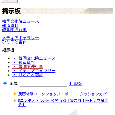
掲示板
韓国文化院ニュース
報道資料
韓国関連行事
メディアギャラリー
ひとこと書評
掲示板
・ 韓国文化院ニュース
・ 報道資料
・ 韓国関連行事
・ メディアギャラリー
・ ひとこと書評
応募
+ MORE
▶
民画体験ワークショップ：ポーチ・クッションカバー
▶
Kエンタメ・ラボ～公開収録「集まれ！K-ドラマ研究
会」