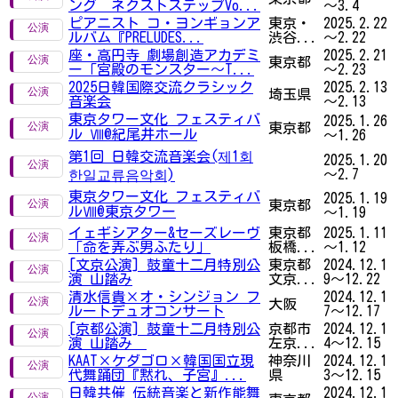
ング ネクストステップVo...
～3.4
ピアニスト コ・ヨンギョンア
東京・
2025.2.22
ルバム『PRELUDES...
渋谷...
～2.22
座・高円寺 劇場創造アカデミ
2025.2.21
東京都
ー「宮殿のモンスター～T...
～2.23
2025日韓国際交流クラシック
2025.2.13
埼玉県
音楽会
～2.13
東京タワー文化 フェスティバ
2025.1.26
東京都
ル Ⅷ@紀尾井ホール
～1.26
第1回 日韓交流音楽会(제1회
2025.1.20
～2.7
한일교류음악회)
東京タワー文化 フェスティバ
2025.1.19
東京都
ルⅧ@東京タワー
～1.19
イェギシアター&セーズレーヴ
東京都
2025.1.11
「命を弄ぶ男ふたり」
板橋...
～1.12
[文京公演] 鼓童十二月特別公
東京都
2024.12.1
演 山踏み
文京...
9～12.22
清水信貴×オ・シンジョン フ
2024.12.1
大阪
ルートデュオコンサート
7～12.17
[京都公演] 鼓童十二月特別公
京都市
2024.12.1
演 山踏み
左京...
4～12.15
KAAT×ケダゴロ×韓国国立現
神奈川
2024.12.1
代舞踊団『黙れ、子宮』...
県
3～12.15
日韓共催 伝統音楽と新作能舞
2024.12.1