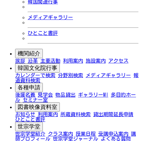
韓国関連行事
メディアギャラリー
ひとこと書評
機関紹介
挨拶
沿革
主要活動
利用案内
施設案内
アクセス
韓国文化院行事
カレンダーで検索
分野別検索
メディアギャラリー
報
道資料検索
各種申請
後援名義
見学会
物品貸出
ギャラリーMI
多目的ホー
ル
セミナー室
図書映像資料室
お知らせ
利用案内
所蔵資料検索
貸出期間延長申請
ひとこと書評
世宗学堂
世宗学堂紹介
クラス案内
授業日程
受講申込案内
講
師プロフィール
世宗学堂ジャーナル
よくある質問