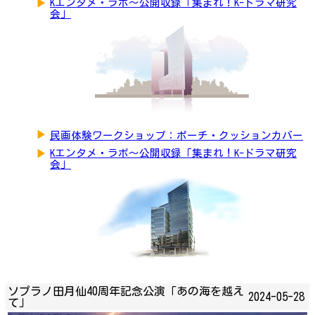
▶
Kエンタメ・ラボ～公開収録「集まれ！K-ドラマ研究
会」
▶
民画体験ワークショップ：ポーチ・クッションカバー
▶
Kエンタメ・ラボ～公開収録「集まれ！K-ドラマ研究
会」
ソプラノ田月仙40周年記念公演「あの海を越え
2024-05-28
て」