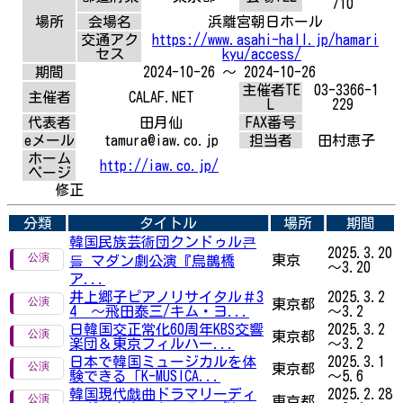
710
場所
会場名
浜離宮朝日ホール
交通アク
https://www.asahi-hall.jp/hamari
セス
kyu/access/
期間
2024-10-26 ～ 2024-10-26
主催者TE
03-3366-1
主催者
CALAF.NET
L
229
代表者
田月仙
FAX番号
eメール
tamura@iaw.co.jp
担当者
田村恵子
ホーム
http://iaw.co.jp/
ページ
修正
分類
タイトル
場所
期間
韓国民族芸術団クンドゥル큰
2025.3.20
東京
들 マダン劇公演『烏鵲橋
～3.20
ア...
井上郷子ピアノリサイタル＃3
2025.3.2
東京都
4 ～飛田泰三/キム・ヨ...
～3.2
日韓国交正常化60周年KBS交響
2025.3.2
東京都
楽団＆東京フィルハー...
～3.2
日本で韓国ミュージカルを体
2025.3.1
東京都
験できる「K-MUSICA...
～5.6
韓国現代戯曲ドラマリーディ
2025.2.28
東京都