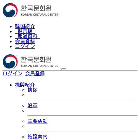
韓国紹介
掲示板
報道資料
会員登録
ログイン
ログイン
会員登録
한국어
機関紹介
挨拶
沿革
主要活動
施設案内