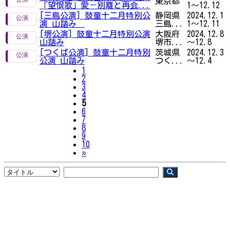
東京都
「望恨歌」愛－別離と再会...
1～12.12
[三島公演] 鼓童十二月特別公
静岡県
2024.12.1
演 山踏み
三島...
1～12.11
[堺公演] 鼓童十二月特別公演
大阪府
2024.12.8
山踏み
堺市...
～12.8
[つくば公演] 鼓童十二月特別
茨城県
2024.12.3
公演 山踏み
つく...
～12.4
1
2
3
4
5
6
7
8
9
10
Next
»