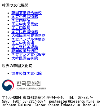
韓国の文化機関
韓国芸術総合学校
国立中央博物館
国立国語院
国立中央図書館
国立国楽院
国立民俗博物館
大韓民国歴史博物館
国立ハングル博物館
国立中央劇場
国立現代美術館
韓国政策放送院
国立アジア文化殿堂
大韓民国芸術院
世界の韓国文化院
世界の韓国文化院
〒160-0004 東京都新宿区四谷4-4-10 TEL：03-3357-
5970 FAX：03-3357-6074 postmaster@koreanculture.jp
©Korean Cultural Center Korean Embassy in Japan.All