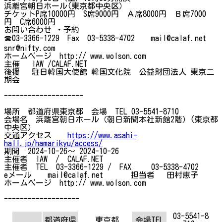
浜離宮朝日ホール(東京都中央区）
チケットP席10000円 S席9000円 Ａ席8000円 Ｂ席7000
円 C席6000円
お問い合わせ ・予約
☎03-3366-1229 Fax 03-5338-4702 mail@calaf.net
snr@nifty.com
ホームページ http:// www.wolson.com
主催 IAW /CALAF.NET
後援 駐日韓国大使館 韓国文化院 公益財団法人 東京二
期会
--------------------
場所 都道府県東京都 会場 TEL 03-5541-8710
会場名 浜離宮朝日ホール（朝日新聞本社新館2階）(東京都
中央区）
交通アクセス
https://www.asahi-
hall.jp/hamarikyu/access/
期間 2024-10-26～ 2024-10-26
主催者 IAW / CALAF.NET
主催者 TEL 03-3366-1229 / FAX 03-5338-4702
eメール mail@calaf.net 担当者 田村恵子
ホームページ http:// www.wolson.com
-------------------
03-5541-8
都道府県
東京都
会場TEL