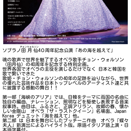
チョン
ウォルソン
ソプラノ
田
月仙
4０周年記念公演「あの海を越えて」
魂の歌声で世界を魅了するオペラ歌手チョン・ウォルソン
（田月仙）の40周年を記念する特別企画。
世界各国でオペラの主役を演じるだけでなく 日本と韓国を
歌で繋いできた
歌姫・チョン・ウォルソンの40年の足跡を辿りながら、世界
の優れた芸術作品を日本トップレベルのアーティスト達と共
に披露する感動の舞台！！
第一部「海峡のアリア」では、日韓をテーマに両国の名曲に
独自の編曲、ナレーション、照明などを駆使し表現する音楽
叙事詩。曲目は、ふるさと、正調アリラン、故郷の春、懐か
しい金剛山 オペラ「ザ・ラストクイーン」名場面、Japan
Korea デュエット「海を越えて」他。
第二部 は 日本を舞台にしたプッチーニ作曲 オペラ「蝶々
夫人」新演出によるハイライト版。原語イタリア語上演・日
本語字幕付。