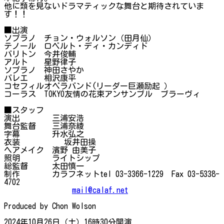
他に類を見ないドラマティックな舞台と期待されていま
す！！
■出演
ソプラノ チョン・ウォルソン（田月仙）
テノール ロベルト・ディ・カンディド
バリトン 今井俊輔
アルト 星野律子
ソプラノ 神田さやか
バレエ 相沢康平
コセフィルオペラバンド(リーダー巨瀬励起 ）
コーラス TOKYO友情の花束アンサンブル ブラーヴィ
■スタッフ
演出 三浦安浩
舞台監督 三浦奈綾
字幕 升水弘之
衣装 坂井田操
ヘアメイク 濱野 由美子
照明 ライトシップ
総監督 太田慎一
制作 カラフネットtel 03-3366-1229 Fax 03-5338-
4702
mail@calaf.net
Produced by Chon Wolson
2024年10月26日（土）16時30分開演