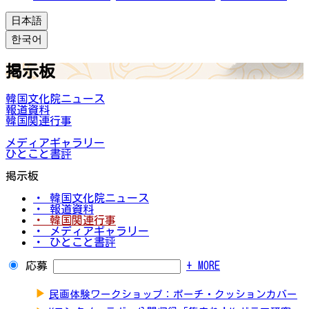
日本語
한국어
掲示板
韓国文化院ニュース
報道資料
韓国関連行事
メディアギャラリー
ひとこと書評
掲示板
・ 韓国文化院ニュース
・ 報道資料
・ 韓国関連行事
・ メディアギャラリー
・ ひとこと書評
応募
+ MORE
▶
民画体験ワークショップ：ポーチ・クッションカバー