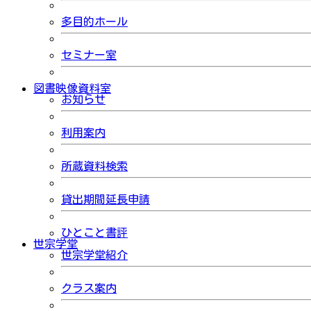
多目的ホール
セミナー室
図書映像資料室
お知らせ
利用案内
所蔵資料検索
貸出期間延長申請
ひとこと書評
世宗学堂
世宗学堂紹介
クラス案内