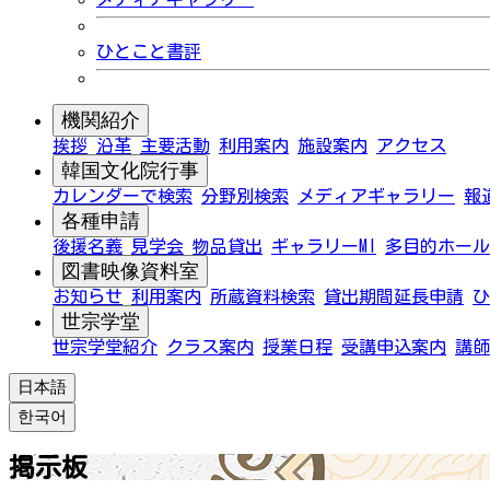
ひとこと書評
機関紹介
挨拶
沿革
主要活動
利用案内
施設案内
アクセス
韓国文化院行事
カレンダーで検索
分野別検索
メディアギャラリー
報
各種申請
後援名義
見学会
物品貸出
ギャラリーMI
多目的ホール
図書映像資料室
お知らせ
利用案内
所蔵資料検索
貸出期間延長申請
ひ
世宗学堂
世宗学堂紹介
クラス案内
授業日程
受講申込案内
講師
日本語
한국어
掲示板