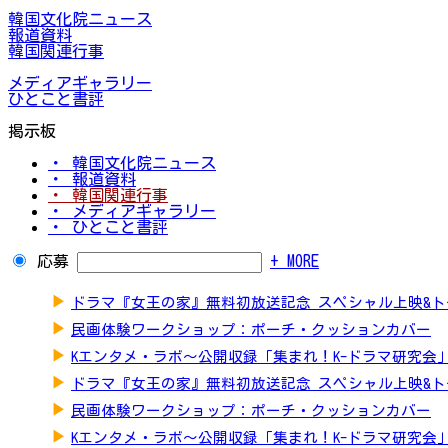
韓国文化院ニュース
報道資料
韓国関連行事
メディアギャラリー
ひとこと書評
掲示板
・ 韓国文化院ニュース
・ 報道資料
・ 韓国関連行事
・ メディアギャラリー
・ ひとこと書評
応募
+ MORE
▶
ドラマ『女王の家』無料初放送記念 スペシャル上映&
▶
民画体験ワークショップ：ポーチ・クッションカバー
▶
Kエンタメ・ラボ～公開収録「集まれ！K-ドラマ研究会
▶
ドラマ『女王の家』無料初放送記念 スペシャル上映&
▶
民画体験ワークショップ：ポーチ・クッションカバー
▶
Kエンタメ・ラボ～公開収録「集まれ！K-ドラマ研究会