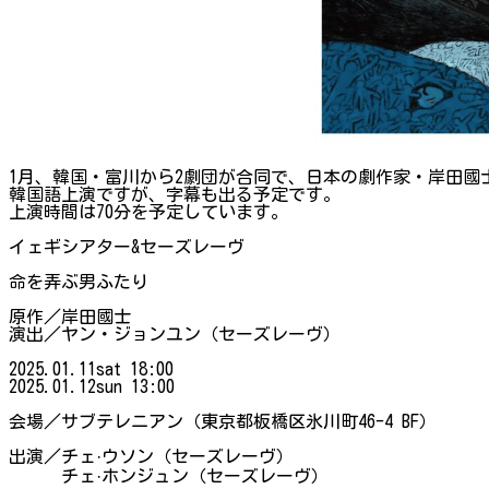
1月、韓国・富川から2劇団が合同で、日本の劇作家・岸田國
韓国語上演ですが、字幕も出る予定です。
上演時間は70分を予定しています。
イェギシアター&セーズレーヴ
命を弄ぶ男ふたり
​原作︎︎／岸田國士
演出︎／ヤン・ジョンユン（セーズレーヴ）
​2025.01.11sat 18:00
2025.01.12sun 13:00
会場︎︎／サブテレニアン（東京都板橋区氷川町46-4 BF）
​出演︎／チェ·ウソン（セーズレーヴ）
チェ·ホンジュン（セーズレーヴ）