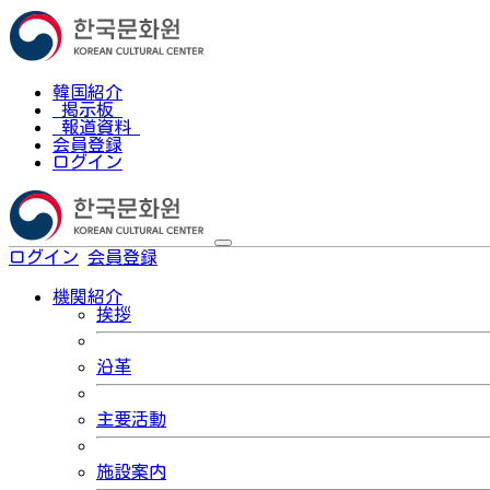
韓国紹介
掲示板
報道資料
会員登録
ログイン
ログイン
会員登録
한국어
機関紹介
挨拶
沿革
主要活動
施設案内