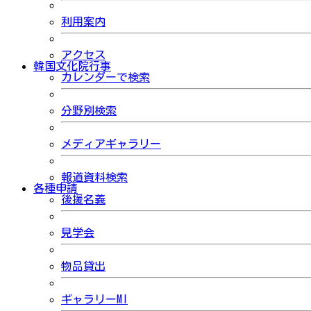
利用案内
アクセス
韓国文化院行事
カレンダーで検索
分野別検索
メディアギャラリー
報道資料検索
各種申請
後援名義
見学会
物品貸出
ギャラリーMI