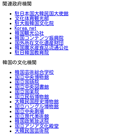
関連政府機関
駐日本国大韓民国大使館
文化体育観光部
駐大阪韓国文化院
Korea.net
韓国観光公社
韓国コンテンツ振興院
国外所在文化遺産財団
韓国農水産食品流通公社
駐日韓国教育院
韓国の文化機関
韓国芸術総合学校
国立中央博物館
国立国語院
国立中央図書館
国立国楽院
国立民俗博物館
大韓民国歴史博物館
国立ハングル博物館
国立中央劇場
国立現代美術館
韓国政策放送院
国立アジア文化殿堂
大韓民国芸術院