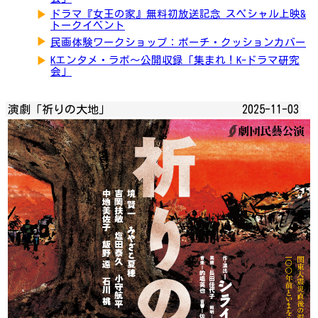
▶
ドラマ『女王の家』無料初放送記念 スペシャル上映&
トークイベント
▶
民画体験ワークショップ：ポーチ・クッションカバー
▶
Kエンタメ・ラボ～公開収録「集まれ！K-ドラマ研究
会」
演劇「祈りの大地」
2025-11-03