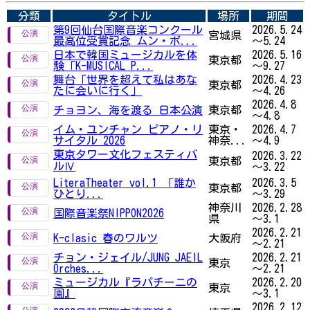
分類
タイトル
場所
期間
第9回仙台国際音楽コンクール
2026.5.24
宮城県
最高位受賞記念 ムン・ボ...
～5.24
日本で韓国ミュージカルを体
2026.5.16
東京都
験「K-MUSICAL P...
～9.27
舞台「世界を超えて私はあな
2026.4.23
東京都
たに会いに行く」
～4.26
2026.4.8
チョヨン、海を渡る 日本公演
東京都
～4.8
イム・ユンチャン ピアノ・リ
東京・
2026.4.7
サイタル 2026
神奈...
～4.9
東京タワー文化フェスティバ
2026.3.22
東京都
ルⅣ
～3.22
LiteraTheater vol.1 「誰か
2026.3.5
東京都
ひとり...
～3.29
神奈川
2026.2.28
国際音楽祭NIPPON2026
県
～3.1
2026.2.21
K-clasic 春のワルツ
大阪府
～2.21
チョン・ジェイル/JUNG JAEIL
2026.2.21
東京
Orches...
～2.21
ミュージカル『ラパチーニの
2026.2.20
東京
園』
～3.1
2026.2.12