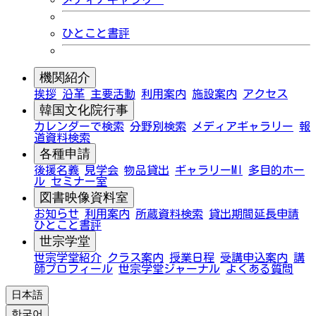
ひとこと書評
機関紹介
挨拶
沿革
主要活動
利用案内
施設案内
アクセス
韓国文化院行事
カレンダーで検索
分野別検索
メディアギャラリー
報
道資料検索
各種申請
後援名義
見学会
物品貸出
ギャラリーMI
多目的ホー
ル
セミナー室
図書映像資料室
お知らせ
利用案内
所蔵資料検索
貸出期間延長申請
ひとこと書評
世宗学堂
世宗学堂紹介
クラス案内
授業日程
受講申込案内
講
師プロフィール
世宗学堂ジャーナル
よくある質問
日本語
한국어