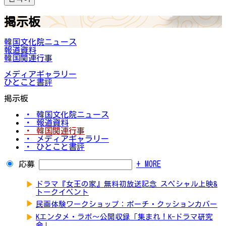
掲示板
韓国文化院ニュース
報道資料
韓国関連行事
メディアギャラリー
ひとこと書評
掲示板
・ 韓国文化院ニュース
・ 報道資料
・ 韓国関連行事
・ メディアギャラリー
・ ひとこと書評
応募
+ MORE
▶
ドラマ『女王の家』無料初放送記念 スペシャル上映&
トークイベント
▶
民画体験ワークショップ：ポーチ・クッションカバー
▶
Kエンタメ・ラボ～公開収録「集まれ！K-ドラマ研究
会」