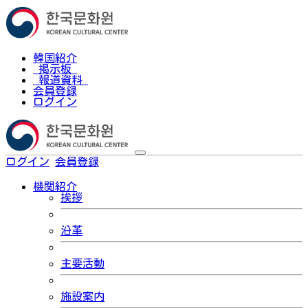
韓国紹介
掲示板
報道資料
会員登録
ログイン
ログイン
会員登録
한국어
機関紹介
挨拶
沿革
主要活動
施設案内