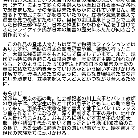
言（デマ）によって多くの朝鮮人らが虐殺される事件が各地
で起きました。その全貌は未だ明らかにされていません。戒
厳令下で市民になにが起きていたのか。立場や意見を越えて
過去を見つめ直すためには。自身の劇団温泉ドラゴンで上演
した日韓三部作など、日本と韓国にかかわる作品を手掛けて
きたシライケイタ氏が日本の加害の歴史にふたたび向き合う
創作劇です。
この作品の登場人物たちは架空で物語はフィクションでは
ありますが、当時の日本の新聞記事や軍、警察の行ったこ
と、大量に残る証言をもとにして構成しています。また、現
代でも時に巻き起こる虐殺否定論、歴史修正主義に触れなが
らも、どのようにしたら100年以上前の日本の加害の歴史の
真実に私たちが向き合っていけるかという問いを投げかける
作品です。登場人物たちのように、名もなき犠牲者たちの声
に耳を澄ませ、立場を超えて人と人とがつながり合えるため
に。
あらすじ
2023年、東京の西の町。社会部記者の川上良平とバレエ教師
の恵美子は、大学生の娘と十代の息子とともにこの町で暮ら
して来た。恵美子の実家を建て替えて地下にバレエのレッス
ン室を作ることになるが、深く掘削する工事の最中、地中か
ら人骨が発見される。おもむろに語りだす恵美子の父源太
郎。彼が祖母千代から聞いて育ったという話は100年前のこ
の地で、ある母娘に起きた町の暗い記憶だった。時を超えて
現代の家族たちに語りかける。