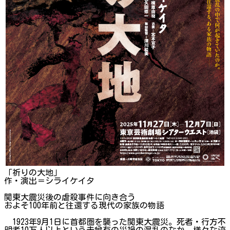
「祈りの大地」
作・演出＝シライケイタ
関東大震災後の虐殺事件に向き合う
およそ100年前と往還する現代の家族の物語
1923年9月1日に首都圏を襲った関東大震災。死者・行方不
明者10万人以上という未曾有の災禍の混乱のなか、様々な流