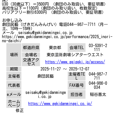
U30（30歳以下）＝3500円 （劇団のみ取扱い、要証明書）
高校生以下＝1100円（劇団のみ取り扱い、枚数限定）
バリアフリー割引6300円 （劇団のみ取扱い、要証明書）
お申し込み
劇団民藝（げきだんみんげい）電話044―987―7711（月―
土、10時―18時）
メール seisaku@gekidanmingei.co.jp
https://www.gekidanmingei.co.jp/performance/2025_inori-
no-daichi/
03-5391-2
都道府県
東京都
会場TEL
111
場所
会場名
東京芸術劇場シアターウエスト
交通アク
https://www.geigeki.jp/access/
セス
期間
2025-11-27 ～ 2025-12-07
主催者TE
044-987-7
主催者
劇団民藝
L
711
044-986-0
代表者
FAX番号
034
seisaku@gekidanminge
eメール
担当者
稲谷善太
i.co.jp
ホーム
https://www.gekidanmingei.co.jp/
ページ
修正