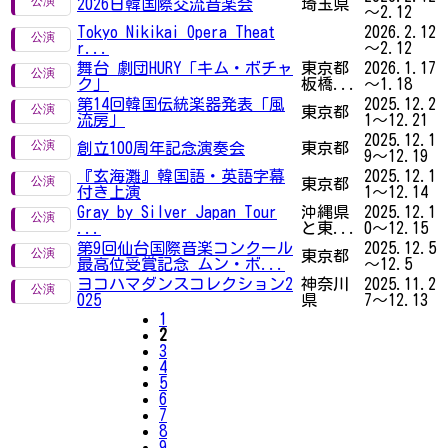
2026日韓国際交流音楽会
埼玉県
～2.12
Tokyo Nikikai Opera Theat
2026.2.12
r...
～2.12
舞台 劇団HURY「キム・ボチャ
東京都
2026.1.17
ク」
板橋...
～1.18
第14回韓国伝統楽器発表「風
2025.12.2
東京都
流房」
1～12.21
2025.12.1
創立100周年記念演奏会
東京都
9～12.19
『玄海灘』韓国語・英語字幕
2025.12.1
東京都
付き上演
1～12.14
Gray by Silver Japan Tour
沖縄県
2025.12.1
...
と東...
0～12.15
第9回仙台国際音楽コンクール
2025.12.5
東京都
最高位受賞記念 ムン・ボ...
～12.5
ヨコハマダンスコレクション2
神奈川
2025.11.2
025
県
7～12.13
1
2
3
4
5
6
7
8
9