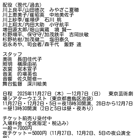
配役（現代/過去）
川上良平/山田徳次 みやざこ夏穂
川上恵美子/崔昭英 中地美佐子
川上紗季/崔順伊 石川 桃
川上翔太/内田大助 小守航平
増田源太郎/畑山寅蔵 境 賢一
杉野順平、保守守/加茂鉄平 吉岡扶敏
杉野祐樹/加茂健二 塩田泰久
岩永あや、司会者/森千代 飯野 遠
スタッフ
美術 長田佳代子
照明 横原由祐
衣裳 宮本宣子
音楽 的場英也
音響 佐久間修一
舞台監督 深川絵美
日程 2025年11月27日（木）―12月7日（日） 東京芸術劇
場シアターウエスト（東京都豊島区池袋）
11月27日・12月2日・5日＝夜18時30開演、28日から12月7日
＝昼13時30開演（2日と5日は昼・夜あり）
チケット前売り受付中
入場料金（全席指定・税込み）
一般＝7000円
夜チケット＝5000円（11月27日、12月2日、5日の夜公演全
席）