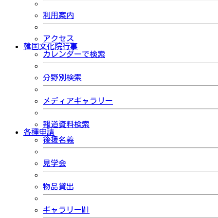
利用案内
アクセス
韓国文化院行事
カレンダーで検索
分野別検索
メディアギャラリー
報道資料検索
各種申請
後援名義
見学会
物品貸出
ギャラリーMI