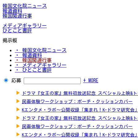
韓国文化院ニュース
報道資料
韓国関連行事
メディアギャラリー
ひとこと書評
掲示板
・ 韓国文化院ニュース
・ 報道資料
・ 韓国関連行事
・ メディアギャラリー
・ ひとこと書評
応募
+ MORE
▶
ドラマ『女王の家』無料初放送記念 スペシャル上映&
▶
民画体験ワークショップ：ポーチ・クッションカバー
▶
Kエンタメ・ラボ～公開収録「集まれ！K-ドラマ研究会
▶
ドラマ『女王の家』無料初放送記念 スペシャル上映&
▶
民画体験ワークショップ：ポーチ・クッションカバー
▶
Kエンタメ・ラボ～公開収録「集まれ！K-ドラマ研究会