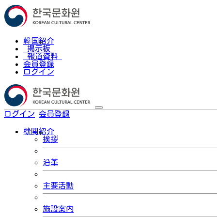
韓国紹介
掲示板
報道資料
会員登録
ログイン
ログイン
会員登録
한국어
機関紹介
挨拶
沿革
主要活動
施設案内