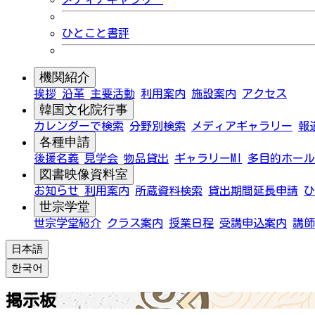
ひとこと書評
機関紹介
挨拶
沿革
主要活動
利用案内
施設案内
アクセス
韓国文化院行事
カレンダーで検索
分野別検索
メディアギャラリー
報
各種申請
後援名義
見学会
物品貸出
ギャラリーMI
多目的ホール
図書映像資料室
お知らせ
利用案内
所蔵資料検索
貸出期間延長申請
ひ
世宗学堂
世宗学堂紹介
クラス案内
授業日程
受講申込案内
講師
日本語
한국어
掲示板