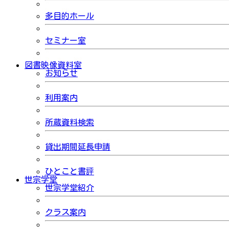
多目的ホール
セミナー室
図書映像資料室
お知らせ
利用案内
所蔵資料検索
貸出期間延長申請
ひとこと書評
世宗学堂
世宗学堂紹介
クラス案内