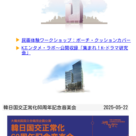
▶
民画体験ワークショップ：ポーチ・クッションカバー
▶
Kエンタメ・ラボ～公開収録「集まれ！K-ドラマ研究
会」
韓日国交正常化60周年記念音楽会
2025-05-22