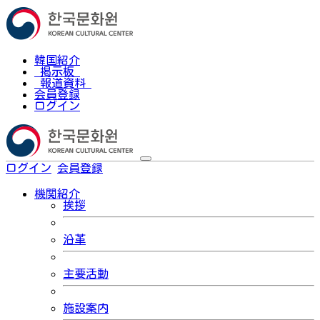
韓国紹介
掲示板
報道資料
会員登録
ログイン
ログイン
会員登録
한국어
機関紹介
挨拶
沿革
主要活動
施設案内