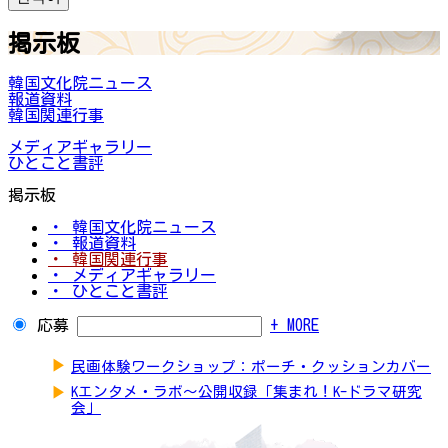
掲示板
韓国文化院ニュース
報道資料
韓国関連行事
メディアギャラリー
ひとこと書評
掲示板
・ 韓国文化院ニュース
・ 報道資料
・ 韓国関連行事
・ メディアギャラリー
・ ひとこと書評
応募
+ MORE
▶
民画体験ワークショップ：ポーチ・クッションカバー
▶
Kエンタメ・ラボ～公開収録「集まれ！K-ドラマ研究
会」