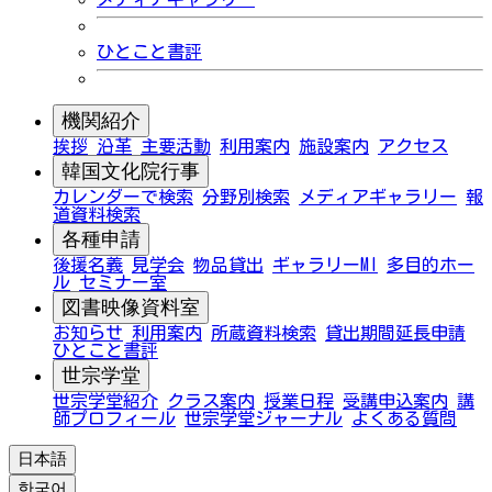
ひとこと書評
機関紹介
挨拶
沿革
主要活動
利用案内
施設案内
アクセス
韓国文化院行事
カレンダーで検索
分野別検索
メディアギャラリー
報
道資料検索
各種申請
後援名義
見学会
物品貸出
ギャラリーMI
多目的ホー
ル
セミナー室
図書映像資料室
お知らせ
利用案内
所蔵資料検索
貸出期間延長申請
ひとこと書評
世宗学堂
世宗学堂紹介
クラス案内
授業日程
受講申込案内
講
師プロフィール
世宗学堂ジャーナル
よくある質問
日本語
한국어