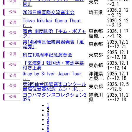
東京
園』
～3.1
2026.2.12
2026日韓国際交流音楽会
埼玉県
～2.12
Tokyo Nikikai Opera Theat
2026.2.12
r...
～2.12
舞台 劇団HURY「キム・ボチャ
東京都
2026.1.17
ク」
板橋...
～1.18
第14回韓国伝統楽器発表「風
2025.12.2
東京都
流房」
1～12.21
2025.12.1
創立100周年記念演奏会
東京都
9～12.19
『玄海灘』韓国語・英語字幕
2025.12.1
東京都
付き上演
1～12.14
Gray by Silver Japan Tour
沖縄県
2025.12.1
...
と東...
0～12.15
第9回仙台国際音楽コンクール
2025.12.5
東京都
最高位受賞記念 ムン・ボ...
～12.5
ヨコハマダンスコレクション2
神奈川
2025.11.2
025
県
7～12.13
1
2
3
4
5
6