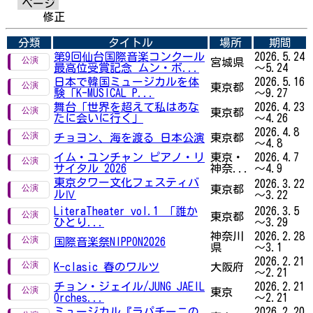
ページ
修正
分類
タイトル
場所
期間
第9回仙台国際音楽コンクール
2026.5.24
宮城県
最高位受賞記念 ムン・ボ...
～5.24
日本で韓国ミュージカルを体
2026.5.16
東京都
験「K-MUSICAL P...
～9.27
舞台「世界を超えて私はあな
2026.4.23
東京都
たに会いに行く」
～4.26
2026.4.8
チョヨン、海を渡る 日本公演
東京都
～4.8
イム・ユンチャン ピアノ・リ
東京・
2026.4.7
サイタル 2026
神奈...
～4.9
東京タワー文化フェスティバ
2026.3.22
東京都
ルⅣ
～3.22
LiteraTheater vol.1 「誰か
2026.3.5
東京都
ひとり...
～3.29
神奈川
2026.2.28
国際音楽祭NIPPON2026
県
～3.1
2026.2.21
K-clasic 春のワルツ
大阪府
～2.21
チョン・ジェイル/JUNG JAEIL
2026.2.21
東京
Orches...
～2.21
ミュージカル『ラパチーニの
2026.2.20