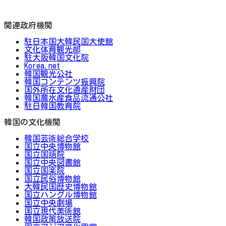
関連政府機関
駐日本国大韓民国大使館
文化体育観光部
駐大阪韓国文化院
Korea.net
韓国観光公社
韓国コンテンツ振興院
国外所在文化遺産財団
韓国農水産食品流通公社
駐日韓国教育院
韓国の文化機関
韓国芸術総合学校
国立中央博物館
国立国語院
国立中央図書館
国立国楽院
国立民俗博物館
大韓民国歴史博物館
国立ハングル博物館
国立中央劇場
国立現代美術館
韓国政策放送院