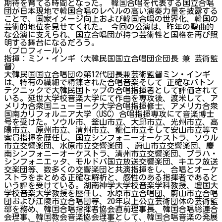
期待を育てる時間となった。 韓国合唱を代表する国立合唱
団が日本現地で韓国合唱のレベルの高い演奏力量を披露する
ことで、国家イメージ向上および韓国合唱の世界化、韓国の
芸術的地位を見せてくれた。 今回の公演は、昨年の聖曲的
な公演に支えられ、国立合唱団が持つ芸術性と国格を再び照
明する舞台になるだろう。
（プロフィール）
指揮：ミン・インギ（大韓民国国立合唱団企団長 兼 芸術監
督）
大韓民国国立合唱団の第12代団長兼芸術監督ミン・インギ
は、特有の繊細で精錬された合唱音楽そして 正確なバトン
テクニックで大韓民国トップの合唱指揮者として評価されて
いる。延世大学校音楽大学にて作曲を専攻後、渡米して、ア
メリカ合衆国ニューヨーク大学合唱指揮修士、アメリカ合衆
国南カリフォルニア大学（USC）合唱指揮専攻にて音楽博士
号を受けた。ソウル市、釡山市立、大邱市立、光州市立、高
陽市立、原州市立、清州市立、龍仁市立そして安山市立等で
客員指揮を歴任し、国立シンフォニーオーケストラ、ソウル
市立交響楽団、水原市立交響楽団 、蔚山市立交響楽団、慶
南シンフォニーオーケストラ、清州市立交響楽団、プラハ・
シンフォニエッタ、モルドバ国立放送交響楽団、キエフ放送
交楽団等、数多くの交響楽団と共演指揮をし、合唱とオーケ
ストラをまとめる正確な解析と、感性のある指揮者であると
いう評を受けている。湖南神学大学校音楽学科教授、壇国大
学校音楽大学教授を歴任し、水原市立合唱団、蔚山市立合唱
団および江陵市立合唱団等、20年以上公立芸術団体の芸術監
部を務め、韓国合唱指揮者協会直前理事長、韓国合唱総連合
会理事、韓国教会音楽協会理事として、韓国合唱音楽の発展