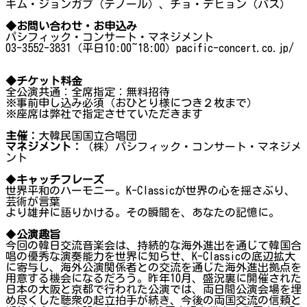
キム・ジョンガプ（テノール）、チョ・デヒョン（バス）
◆お問い合わせ・お申込み
パシフィック・コンサート・マネジメント
03-3552-3831（平日10:00~18:00）pacific-concert.co.jp/
◆チケット料金
全公演共通：全席指定：無料招待
※事前申し込み必須（おひとり様につき２枚まで）
※座席は弊社で指定させていただきます
主催：
大韓民国国立合唱団
マネジメント：
（株）パシフィック・コンサート・マネジメ
ント
◆
キャッチフレーズ
世界平和のハーモニー。K-Classicが世界の心を揺さぶり、
芸術が言葉
より雄弁に語りかける。その瞬間を、あなたの記憶に。
◆
公演趣旨
今回の韓日交流音楽会は、持続的な海外進出を通じて韓国合
唱の優秀な演奏能力を世界に知らせ、K-Classicの底辺拡大
に寄与し、海外公演関係者との交流を通じた海外進出拠点を
用意する機会になるだろう。昨年10月、盛況裏に開催された
日本の大阪と京都で行われた公演では、両日間公演会場を埋
め尽くした聴衆の起立拍手が続き、今後の両国交流の信頼と