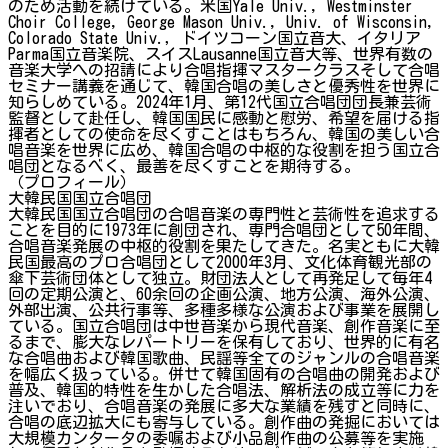
のため活動を続けている。米国Yale Univ., Westminster
Choir College, George Mason Univ., Univ. of Wisconsin,
Colorado State Univ.，ドイツコーン国立音大、イタリア
Parma国立音楽院、スイスLausanne国立音大等、世界有数の
音楽大学への招請により合唱指揮マスタークラスそして合唱
セミナー講義を通じて、韓国合唱の美しさと優秀性を世界に
知らしめている。2024年1月、第12代国立合唱団団長兼芸術
監督として赴任し、韓国国民に感動と慰労、希望を届ける指
揮者としての使命を尽くすことはもちろん、韓国の美しい合
唱音楽を世界に広め、韓国合唱の中枢的な役割を担う国立合
唱団となるべく、最善を尽くすことを期待する。
（プロフィール）
大韓民国国立合唱団
大韓民国国立合唱団の合唱音楽の専門性と芸術性を追求する
ことを目的に1973年に創団され、専門合唱団として50年間、
合唱音楽発展の中枢的役割を果たしてきた。名実ともに大韓
民国最高のプロ合唱団として2000年3月、文化体育観光部の
傘下芸術団体として独立。財団法人として再発足して毎年4
回の定期公演と、60余回の企画公演、地方公演、海外公演、
外部出演、公共行事等、多種多様な公演および事業を展開し
ている。国立合唱団は中世音楽から現代音楽、創作音楽に至
るまで、膨大なレパートリーを保有しており、世界的に有名
な合唱曲および韓国歌曲、民謡等全てのジャンルの合唱音楽
を幅広く扱っている。併せて韓国固有の合唱曲の開発および
普及、韓国的特性を生かした合唱法、解析法の成立等に力を
注いでおり、合唱音楽の発展に多大な業績を残すと同時に、
合唱の底辺拡大にも寄与している。創作曲の発掘においては
大規模カンタータの委嘱および小品創作曲の公募等を実施