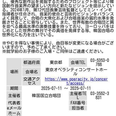
し、優秀な創作品を発掘するためのプロジェクト等により韓
国創作音楽界の望ましい方向と新たなビジョンを提示してい
る。2024年1月、第12代団長兼芸術監督としてミン・インギ
指揮者が任命され、音楽的使命と芸術的ビジョンをバランス
よく具現して、合唱の大衆化および合唱音楽の質的水準を発
展させることに寄与している。また、世界有数の合唱団と肩
を並べる最高水準の演奏技量を持っており、ヨーロッパをは
じめとした世界の舞台でその真価を発揮する等、韓国合唱の
世界化にも力を注いでいる。
※やむを得ない事情により、曲目等が変更になる場合がござ
いますので、予めご了承ください。
※就学前のお子様のご入場・ご同伴はご遠慮ください。
03-5353-0
都道府県
東京都
会場TEL
788
東京オペラシティコンサートホー
場所
会場名
ル
交通アク
https://www.operacity.jp/concer
セス
t/access/
期間
2025-07-11 ～ 2025-07-11
主催者TE
03-3552-3
主催者
韓国国立合唱団
L
831
代表者
FAX番号
eメール
担当者
ホーム