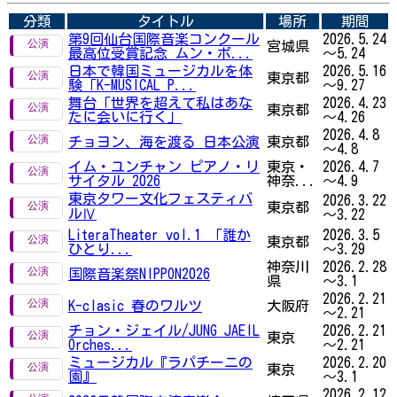
分類
タイトル
場所
期間
第9回仙台国際音楽コンクール
2026.5.24
宮城県
最高位受賞記念 ムン・ボ...
～5.24
日本で韓国ミュージカルを体
2026.5.16
東京都
験「K-MUSICAL P...
～9.27
舞台「世界を超えて私はあな
2026.4.23
東京都
たに会いに行く」
～4.26
2026.4.8
チョヨン、海を渡る 日本公演
東京都
～4.8
イム・ユンチャン ピアノ・リ
東京・
2026.4.7
サイタル 2026
神奈...
～4.9
東京タワー文化フェスティバ
2026.3.22
東京都
ルⅣ
～3.22
LiteraTheater vol.1 「誰か
2026.3.5
東京都
ひとり...
～3.29
神奈川
2026.2.28
国際音楽祭NIPPON2026
県
～3.1
2026.2.21
K-clasic 春のワルツ
大阪府
～2.21
チョン・ジェイル/JUNG JAEIL
2026.2.21
東京
Orches...
～2.21
ミュージカル『ラパチーニの
2026.2.20
東京
園』
～3.1
2026.2.12