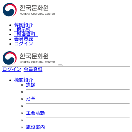
韓国紹介
掲示板
報道資料
会員登録
ログイン
ログイン
会員登録
한국어
機関紹介
挨拶
沿革
主要活動
施設案内