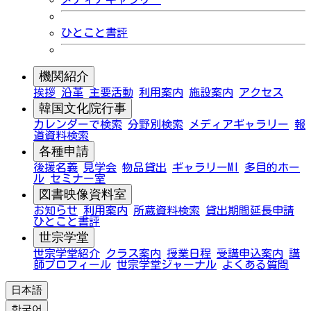
ひとこと書評
機関紹介
挨拶
沿革
主要活動
利用案内
施設案内
アクセス
韓国文化院行事
カレンダーで検索
分野別検索
メディアギャラリー
報
道資料検索
各種申請
後援名義
見学会
物品貸出
ギャラリーMI
多目的ホー
ル
セミナー室
図書映像資料室
お知らせ
利用案内
所蔵資料検索
貸出期間延長申請
ひとこと書評
世宗学堂
世宗学堂紹介
クラス案内
授業日程
受講申込案内
講
師プロフィール
世宗学堂ジャーナル
よくある質問
日本語
한국어