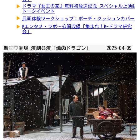
▶
ドラマ『女王の家』無料初放送記念 スペシャル上映&
トークイベント
▶
民画体験ワークショップ：ポーチ・クッションカバー
▶
Kエンタメ・ラボ～公開収録「集まれ！K-ドラマ研究
会」
新国立劇場 演劇公演「焼肉ドラゴン」
2025-04-09