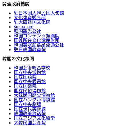
関連政府機関
駐日本国大韓民国大使館
文化体育観光部
駐大阪韓国文化院
Korea.net
韓国観光公社
韓国コンテンツ振興院
国外所在文化遺産財団
韓国農水産食品流通公社
駐日韓国教育院
韓国の文化機関
韓国芸術総合学校
国立中央博物館
国立国語院
国立中央図書館
国立国楽院
国立民俗博物館
大韓民国歴史博物館
国立ハングル博物館
国立中央劇場
国立現代美術館
韓国政策放送院
国立アジア文化殿堂
大韓民国芸術院