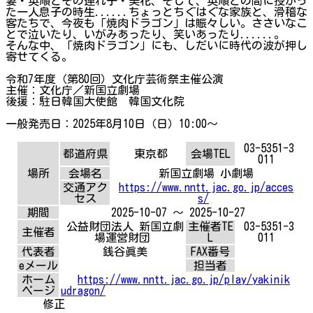
妻・英順とその連れ子・美花、そして、英順との間に授かっ
た一人息子の時生......ちょっとちぐはぐな家族と、滑稽な
客たちで、今夜も「焼肉ドラゴン」は賑々しい。ささいなこ
とで泣いたり、いがみあったり、笑いあったり......。
そんな中、「焼肉ドラゴン」にも、しだいに時代の波が押し
寄せてくる。
令和7年度（第80回）文化庁芸術祭主催公演
主催：文化庁／新国立劇場
後援：駐日韓国大使館 韓国文化院
一般発売日：2025年8月10日（日）10:00～
03-5351-3
都道府県
東京都
会場TEL
011
場所
会場名
新国立劇場 小劇場
交通アク
https://www.nntt.jac.go.jp/acces
セス
s/
期間
2025-10-07 ～ 2025-10-27
公益財団法人 新国立劇
主催者TE
03-5351-3
主催者
場運営財団
L
011
代表者
銭谷眞美
FAX番号
eメール
担当者
ホーム
https://www.nntt.jac.go.jp/play/yakinik
ページ
udragon/
修正