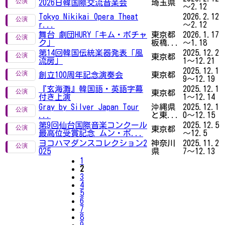
2026日韓国際交流音楽会
埼玉県
～2.12
Tokyo Nikikai Opera Theat
2026.2.12
r...
～2.12
舞台 劇団HURY「キム・ボチャ
東京都
2026.1.17
ク」
板橋...
～1.18
第14回韓国伝統楽器発表「風
2025.12.2
東京都
流房」
1～12.21
2025.12.1
創立100周年記念演奏会
東京都
9～12.19
『玄海灘』韓国語・英語字幕
2025.12.1
東京都
付き上演
1～12.14
Gray by Silver Japan Tour
沖縄県
2025.12.1
...
と東...
0～12.15
第9回仙台国際音楽コンクール
2025.12.5
東京都
最高位受賞記念 ムン・ボ...
～12.5
ヨコハマダンスコレクション2
神奈川
2025.11.2
025
県
7～12.13
1
2
3
4
5
6
7
8
9