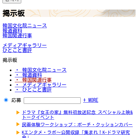
掲示板
韓国文化院ニュース
報道資料
韓国関連行事
メディアギャラリー
ひとこと書評
掲示板
・ 韓国文化院ニュース
・ 報道資料
・ 韓国関連行事
・ メディアギャラリー
・ ひとこと書評
応募
+ MORE
▶
ドラマ『女王の家』無料初放送記念 スペシャル上映&
トークイベント
▶
民画体験ワークショップ：ポーチ・クッションカバー
▶
Kエンタメ・ラボ～公開収録「集まれ！K-ドラマ研究
会」