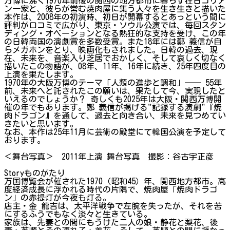
万博に沸く1970年前後の関西の地方都市に暮らす在日コリア
ン一家と、彼らが営む焼肉屋に集う人々を生き生きと描いた
本作は、2008年の初演時、初日が開幕するとあっという間に
評判が口コミで広がり、東京・ソウル公演では、毎回スタン
ディング・オベーションとなる熱狂的な支持を受け、この年
の日韓両国の演劇賞を多数受賞。また18年には鄭 義信が自
らメガホンをとり、映画化もされました。日韓の過去、現
在、未来を、音楽入り芝居でおかしく、そして哀しく切なく
描いたこの物語が、08年、11年、16年に続き、25年四度目の
上演を果たします。
1970年の大阪万博のテーマ「人類の進歩と調和」── 55年
前、未来へと託されたこの願いは、果たして今、実現したと
いえるのでしょうか？ 奇しくも2025年は大阪・関西万博開
催の年でもあります。鄭 義信が掲げる"記録する演劇"『焼
肉ドラゴン』を通して、過去と向き合い、未来を見つめてい
きたいと思います。
なお、本作は25年11月に芸術の殿堂にて韓国公演を予定して
おります。
＜舞台写真＞ 2011年上演 舞台写真 撮影：谷古宇正彦
Storyものがたり
万国博覧会が催された1970（昭和45）年、関西地方都市。高
度経済成長に浮かれる時代の片隅で、焼肉屋「焼肉ドラゴ
ン」の赤提灯が今夜も灯る。
店主・金 龍吉は、太平洋戦争で左腕を失ったが、それを苦
にするふうでもなく淡々と生きている。
家族は、先妻との間にもうけた二人の娘・静花と梨花、後