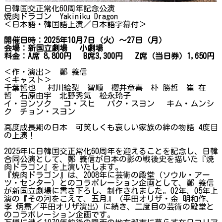
日韓国交正常化60周年記念公演
焼肉ドラゴン Yakiniku Dragon
＜日本語・韓国語上演／日本語字幕付＞
開催日時：2025年10月7日（火）～27日（月）
会場：新国立劇場 小劇場
料金：A席 8,800円 B席3,300円 Z席（当日券）1,650円
＜作・演出＞ 鄭 義信
＜キャスト＞
千葉哲也 村川絵梨 智順 櫻井章喜 朴 勝哲 崔 在
哲 石原由宇 北野秀気 松永玲子
イ・ヨンソク コ・スヒ パク・スヨン キム・ムンシ
ク チョン・スヨン
高度成長期の日本 可笑しくも哀しい家族の絆の物語 4度目
の上演！
2025年に日韓国交正常化60周年を迎えることを記念し、日韓
合同公演として、鄭 義信が日本の影の戦後史を描いた『焼
肉ドラゴン』を上演いたします。
『焼肉ドラゴン』は、2008年に芸術の殿堂（ソウル・アー
ツ・センター）とのコラボレーション企画として、鄭 義信
が新国立劇場に書き下ろし、制作されました。02年、05年上
演の『その河をこえて、五月』（平田オリザ・金 明和作、
李 炳焄／平田オリザ演出）に続き、二度目の芸術の殿堂と
のコラボレーション企画です。