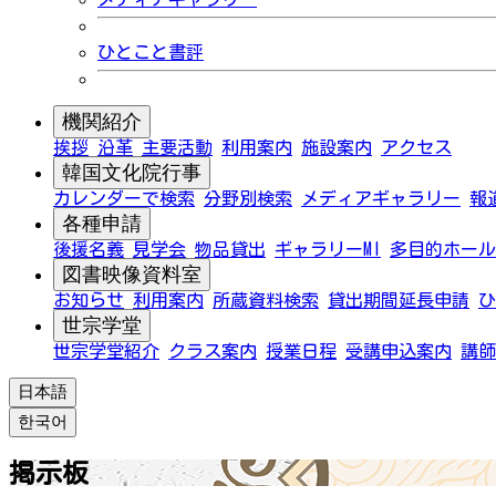
ひとこと書評
機関紹介
挨拶
沿革
主要活動
利用案内
施設案内
アクセス
韓国文化院行事
カレンダーで検索
分野別検索
メディアギャラリー
報
各種申請
後援名義
見学会
物品貸出
ギャラリーMI
多目的ホール
図書映像資料室
お知らせ
利用案内
所蔵資料検索
貸出期間延長申請
ひ
世宗学堂
世宗学堂紹介
クラス案内
授業日程
受講申込案内
講師
日本語
한국어
掲示板