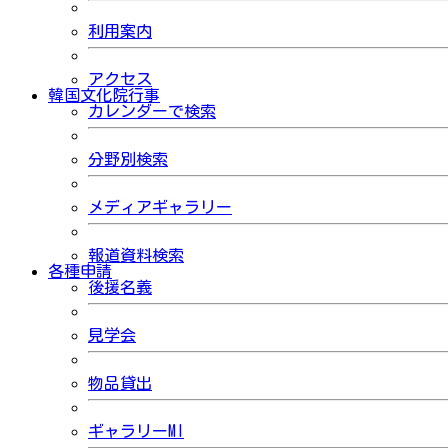
利用案内
アクセス
韓国文化院行事
カレンダーで検索
分野別検索
メディアギャラリー
報道資料検索
各種申請
後援名義
見学会
物品貸出
ギャラリーMI