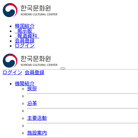
韓国紹介
掲示板
報道資料
会員登録
ログイン
ログイン
会員登録
한국어
機関紹介
挨拶
沿革
主要活動
施設案内