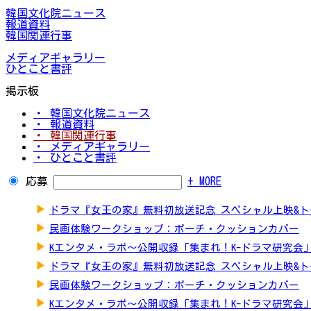
韓国文化院ニュース
報道資料
韓国関連行事
メディアギャラリー
ひとこと書評
掲示板
・ 韓国文化院ニュース
・ 報道資料
・ 韓国関連行事
・ メディアギャラリー
・ ひとこと書評
応募
+ MORE
▶
ドラマ『女王の家』無料初放送記念 スペシャル上映&
▶
民画体験ワークショップ：ポーチ・クッションカバー
▶
Kエンタメ・ラボ～公開収録「集まれ！K-ドラマ研究会
▶
ドラマ『女王の家』無料初放送記念 スペシャル上映&
▶
民画体験ワークショップ：ポーチ・クッションカバー
▶
Kエンタメ・ラボ～公開収録「集まれ！K-ドラマ研究会