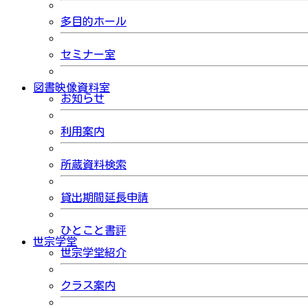
多目的ホール
セミナー室
図書映像資料室
お知らせ
利用案内
所蔵資料検索
貸出期間延長申請
ひとこと書評
世宗学堂
世宗学堂紹介
クラス案内