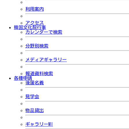
利用案内
アクセス
韓国文化院行事
カレンダーで検索
分野別検索
メディアギャラリー
報道資料検索
各種申請
後援名義
見学会
物品貸出
ギャラリーMI