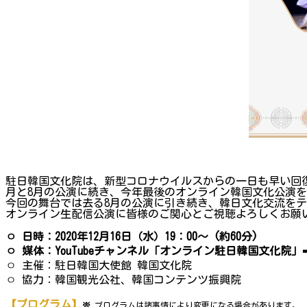
駐日韓国文化院は、新型コロナウイルスからの一日も早い回
月と8月の公演に続き、今年最後のオンライン韓国文化公演
今回の舞台では去る8月の公演に引き続き、韓日文化交流を
オンライン生配信公演に皆様のご関心とご視聴よろしくお願
ㅇ
日時：2020
年12
月1
6
日（水）19
：00
～
(
約60
分)
ㅇ 媒体：YouTubeチャンネル「オンライン駐日韓
国
文化院」
ㅇ 主催：駐日韓国大使館 韓国文化院
ㅇ 協力：韓国観光公社、韓国コンテンツ振興院
【プログラム】
※
プログラムは諸事情により変更になる場合があります。