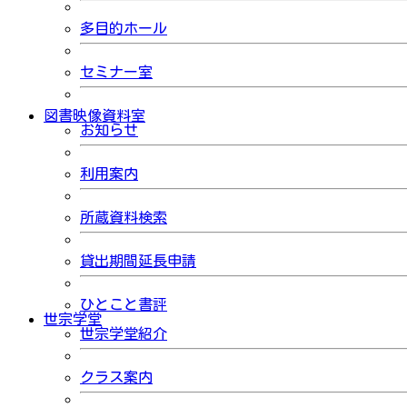
多目的ホール
セミナー室
図書映像資料室
お知らせ
利用案内
所蔵資料検索
貸出期間延長申請
ひとこと書評
世宗学堂
世宗学堂紹介
クラス案内