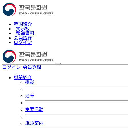
韓国紹介
掲示板
報道資料
会員登録
ログイン
ログイン
会員登録
한국어
機関紹介
挨拶
沿革
主要活動
施設案内