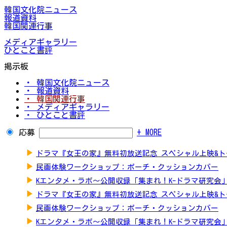
韓国文化院ニュース
報道資料
韓国関連行事
メディアギャラリー
ひとこと書評
掲示板
・ 韓国文化院ニュース
・ 報道資料
・ 韓国関連行事
・ メディアギャラリー
・ ひとこと書評
応募
+ MORE
▶
ドラマ『女王の家』無料初放送記念 スペシャル上映&
▶
民画体験ワークショップ：ポーチ・クッションカバー
▶
Kエンタメ・ラボ～公開収録「集まれ！K-ドラマ研究会
▶
ドラマ『女王の家』無料初放送記念 スペシャル上映&
▶
民画体験ワークショップ：ポーチ・クッションカバー
▶
Kエンタメ・ラボ～公開収録「集まれ！K-ドラマ研究会