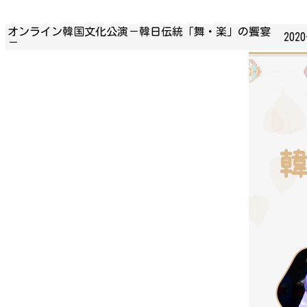
オンライン韓国文化公演－韓日伝統「舞・楽」の饗宴
2020
－