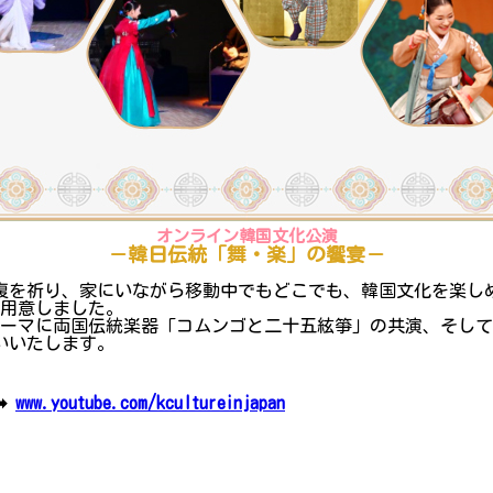
オンライン韓国文化公演
－韓日伝統「舞・楽」の
饗
宴－
復を祈り、家にいながら移動中でもどこでも、韓国文化を楽し
を用意しました。
テーマに両国伝統楽器「コムンゴと二十五絃箏」の共演、そし
いいたします。
➡
www.youtube.com/kcultureinjapan