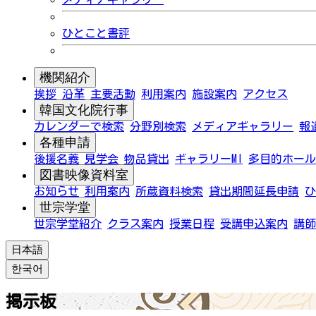
ひとこと書評
機関紹介
挨拶
沿革
主要活動
利用案内
施設案内
アクセス
韓国文化院行事
カレンダーで検索
分野別検索
メディアギャラリー
報
各種申請
後援名義
見学会
物品貸出
ギャラリーMI
多目的ホール
図書映像資料室
お知らせ
利用案内
所蔵資料検索
貸出期間延長申請
ひ
世宗学堂
世宗学堂紹介
クラス案内
授業日程
受講申込案内
講師
日本語
한국어
掲示板