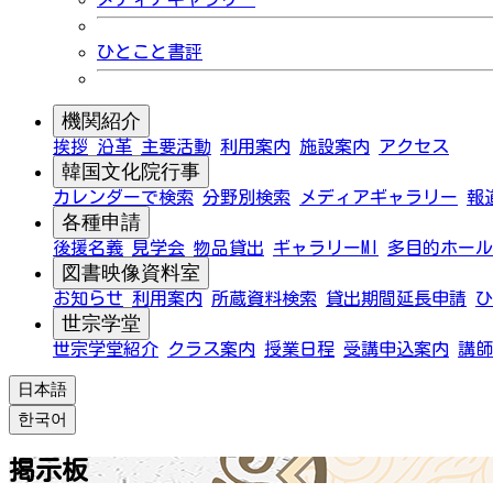
ひとこと書評
機関紹介
挨拶
沿革
主要活動
利用案内
施設案内
アクセス
韓国文化院行事
カレンダーで検索
分野別検索
メディアギャラリー
報
各種申請
後援名義
見学会
物品貸出
ギャラリーMI
多目的ホール
図書映像資料室
お知らせ
利用案内
所蔵資料検索
貸出期間延長申請
ひ
世宗学堂
世宗学堂紹介
クラス案内
授業日程
受講申込案内
講師
日本語
한국어
掲示板