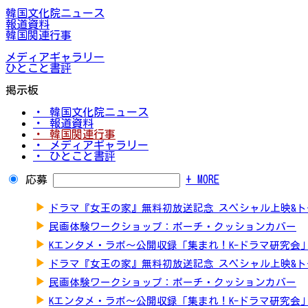
韓国文化院ニュース
報道資料
韓国関連行事
メディアギャラリー
ひとこと書評
掲示板
・ 韓国文化院ニュース
・ 報道資料
・ 韓国関連行事
・ メディアギャラリー
・ ひとこと書評
応募
+ MORE
▶
ドラマ『女王の家』無料初放送記念 スペシャル上映&
▶
民画体験ワークショップ：ポーチ・クッションカバー
▶
Kエンタメ・ラボ～公開収録「集まれ！K-ドラマ研究会
▶
ドラマ『女王の家』無料初放送記念 スペシャル上映&
▶
民画体験ワークショップ：ポーチ・クッションカバー
▶
Kエンタメ・ラボ～公開収録「集まれ！K-ドラマ研究会