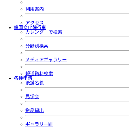
利用案内
アクセス
韓国文化院行事
カレンダーで検索
分野別検索
メディアギャラリー
報道資料検索
各種申請
後援名義
見学会
物品貸出
ギャラリーMI