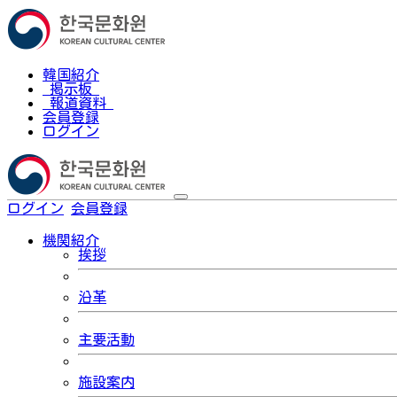
韓国紹介
掲示板
報道資料
会員登録
ログイン
ログイン
会員登録
한국어
機関紹介
挨拶
沿革
主要活動
施設案内