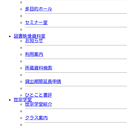
多目的ホール
セミナー室
図書映像資料室
お知らせ
利用案内
所蔵資料検索
貸出期間延長申請
ひとこと書評
世宗学堂
世宗学堂紹介
クラス案内