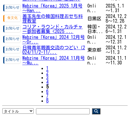
Webzine「Korea」2025 1月号
Onli
2025.1.1
～Han...
n...
～1.31
善玉先生の韓国料理おせち料
2024.12.2
目黒区
理教室
8～12.28
コリア・ラウンド・カルチャ
韓国・
2024.12.2
ー参加者募集 <2025 ...
日本...
6～1.31
Webzine「Korea」2024 12月号
Onli
2024.12.1
～Dr...
n...
～12.31
日韓青年親善交流のつどい（2
2024.11.2
東京都
024/11/2-11/...
～11.3
Webzine「Korea」2024 11月号
Onli
2024.11.1
～Mu...
n...
～11.30
1
2
3
4
5
6
7
8