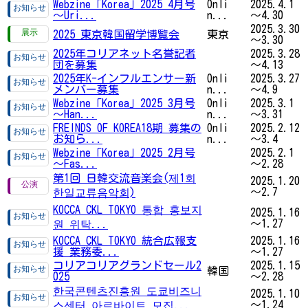
Webzine「Korea」2025 4月号
Onli
2025.4.1
～Uri...
n...
～4.30
2025.3.30
2025 東京韓国留学博覧会
東京
～3.30
2025年コリアネット名誉記者
2025.3.28
団を募集
～4.13
2025年K-インフルエンサー新
Onli
2025.3.27
メンバー募集
n...
～4.9
Webzine「Korea」2025 3月号
Onli
2025.3.1
～Han...
n...
～3.31
FREINDS OF KOREA18期 募集の
Onli
2025.2.12
お知ら...
n...
～3.4
Webzine「Korea」2025 2月号
2025.2.1
～Fas...
～2.28
第1回 日韓交流音楽会(제1회
2025.1.20
～2.7
한일교류음악회)
KOCCA CKL TOKYO 통합 홍보지
2025.1.16
～1.27
원 위탁...
KOCCA CKL TOKYO 統合広報支
2025.1.16
援 業務委...
～1.27
コリアコリアグランドセール2
2025.1.15
韓国
025
～2.28
한국콘텐츠진흥원 도쿄비즈니
2025.1.10
～1.24
스센터 아르바이트 모집...