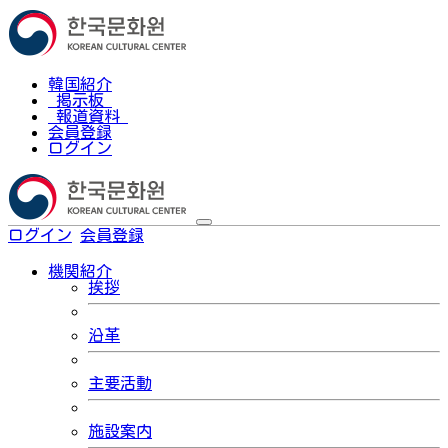
韓国紹介
掲示板
報道資料
会員登録
ログイン
ログイン
会員登録
한국어
機関紹介
挨拶
沿革
主要活動
施設案内