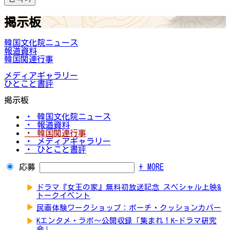
掲示板
韓国文化院ニュース
報道資料
韓国関連行事
メディアギャラリー
ひとこと書評
掲示板
・ 韓国文化院ニュース
・ 報道資料
・ 韓国関連行事
・ メディアギャラリー
・ ひとこと書評
応募
+ MORE
▶
ドラマ『女王の家』無料初放送記念 スペシャル上映&
トークイベント
▶
民画体験ワークショップ：ポーチ・クッションカバー
▶
Kエンタメ・ラボ～公開収録「集まれ！K-ドラマ研究
会」