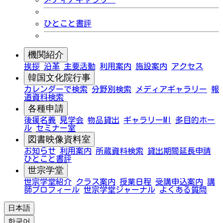
ひとこと書評
機関紹介
挨拶
沿革
主要活動
利用案内
施設案内
アクセス
韓国文化院行事
カレンダーで検索
分野別検索
メディアギャラリー
報
道資料検索
各種申請
後援名義
見学会
物品貸出
ギャラリーMI
多目的ホー
ル
セミナー室
図書映像資料室
お知らせ
利用案内
所蔵資料検索
貸出期間延長申請
ひとこと書評
世宗学堂
世宗学堂紹介
クラス案内
授業日程
受講申込案内
講
師プロフィール
世宗学堂ジャーナル
よくある質問
日本語
한국어