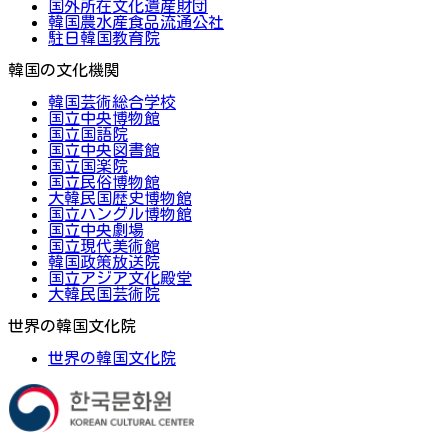
国外所在文化遺産財団
韓国農水産食品流通公社
駐日韓国教育院
韓国の文化機関
韓国芸術総合学校
国立中央博物館
国立国語院
国立中央図書館
国立国楽院
国立民俗博物館
大韓民国歴史博物館
国立ハングル博物館
国立中央劇場
国立現代美術館
韓国政策放送院
国立アジア文化殿堂
大韓民国芸術院
世界の韓国文化院
世界の韓国文化院