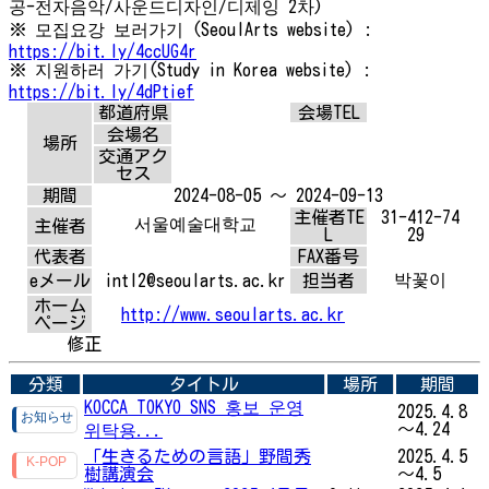
공-전자음악/사운드디자인/디제잉 2차)
※ 모집요강 보러가기 (SeoulArts website) :
https://bit.ly/4ccUG4r
※ 지원하러 가기(Study in Korea website) :
https://bit.ly/4dPtief
都道府県
会場TEL
会場名
場所
交通アク
セス
期間
2024-08-05 ～ 2024-09-13
主催者TE
31-412-74
서울예술대학교
主催者
L
29
代表者
FAX番号
박꽃이
eメール
intl2@seoularts.ac.kr
担当者
ホーム
http://www.seoularts.ac.kr
ページ
修正
分類
タイトル
場所
期間
KOCCA TOKYO SNS 홍보 운영
2025.4.8
～4.24
위탁용...
「生きるための言語」野間秀
2025.4.5
樹講演会
～4.5