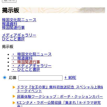
掲示板
韓国文化院ニュース
報道資料
韓国関連行事
メディアギャラリー
ひとこと書評
掲示板
・ 韓国文化院ニュース
・ 報道資料
・ 韓国関連行事
・ メディアギャラリー
・ ひとこと書評
応募
+ MORE
▶
ドラマ『女王の家』無料初放送記念 スペシャル上映&
トークイベント
▶
民画体験ワークショップ：ポーチ・クッションカバー
▶
Kエンタメ・ラボ～公開収録「集まれ！K-ドラマ研究
会」