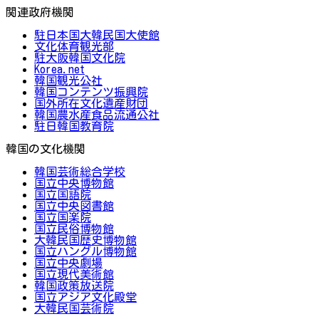
関連政府機関
駐日本国大韓民国大使館
文化体育観光部
駐大阪韓国文化院
Korea.net
韓国観光公社
韓国コンテンツ振興院
国外所在文化遺産財団
韓国農水産食品流通公社
駐日韓国教育院
韓国の文化機関
韓国芸術総合学校
国立中央博物館
国立国語院
国立中央図書館
国立国楽院
国立民俗博物館
大韓民国歴史博物館
国立ハングル博物館
国立中央劇場
国立現代美術館
韓国政策放送院
国立アジア文化殿堂
大韓民国芸術院