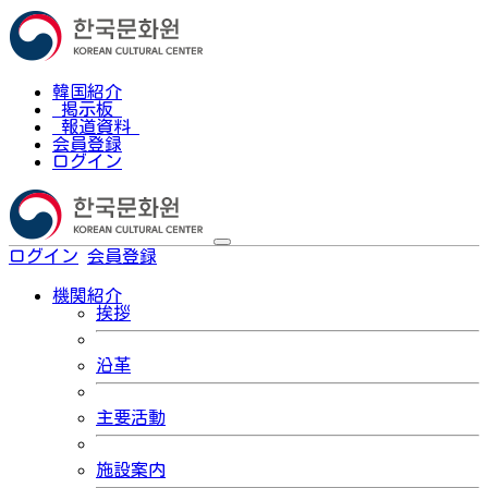
韓国紹介
掲示板
報道資料
会員登録
ログイン
ログイン
会員登録
한국어
機関紹介
挨拶
沿革
主要活動
施設案内