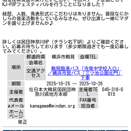
KJ-POPフェスティバルを行うことになりました！
経歴、人数、発表形式にこだわりはありません。普段なにか
しらの音楽活動をしているみなさん、ぜひ出演し一緒にマダ
ンを盛り上げませんか♪
詳しくは民団神奈川HP（チラシ右下QR）よりご確認くださ
い。応募お待ちしております（多少期限過ぎても一度応募し
てみてください）。
都道府県
横浜市鶴見
会場TEL
会場名
場所
鶴見臨港バス「寺尾中学校入口」
交通アク
／横浜市営バス「三ツ池公園北門」
セス
下車
期間
2025-10-25 ～ 2025-10-26
在日本大韓民国民団神
主催者TE
045-316-0
主催者
奈川県地方本部
L
815
代表者
FAX番号
eメール
kanagawa@mindan.org
担当者
ホーム
ページ
修正