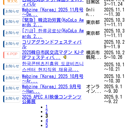
目黒区
ィバル
3～11.24
Webzine「Korea」2025 11月号
Onli
2025.11.1
～De...
n...
～11.30
[緊急] 韓流功労賞(KoCoLo Aw
2025.10.3
東京都
ards 2...
1～11.11
[긴급] 한류공로상(KoCoLo Aw
2025.10.3
東京都
1～11.11
ards 2...
コリアグランドフェスティバ
2025.10.2
ル
9～11.9
2025韓日市民交流マダン KJ-P
横浜市
2025.10.2
鶴見...
5～10.26
OPフェスティバ...
한국콘텐츠진흥원 도쿄비즈니
2025.10.1
～10.21
스센터 현지직원 채용공...
Webzine「Korea」2025 10月号
2025.10.1
～Ar...
～10.30
Webzine「Korea」2025 9月号
オンラ
2025.9.1
～Han...
イン...
～9.30
2025 APEC AI映像コンテンツ
2025.9.1
公募展
～9.22
1
2
3
4
5