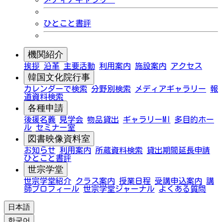
ひとこと書評
機関紹介
挨拶
沿革
主要活動
利用案内
施設案内
アクセス
韓国文化院行事
カレンダーで検索
分野別検索
メディアギャラリー
報
道資料検索
各種申請
後援名義
見学会
物品貸出
ギャラリーMI
多目的ホー
ル
セミナー室
図書映像資料室
お知らせ
利用案内
所蔵資料検索
貸出期間延長申請
ひとこと書評
世宗学堂
世宗学堂紹介
クラス案内
授業日程
受講申込案内
講
師プロフィール
世宗学堂ジャーナル
よくある質問
日本語
한국어