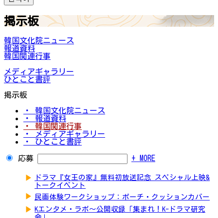
掲示板
韓国文化院ニュース
報道資料
韓国関連行事
メディアギャラリー
ひとこと書評
掲示板
・ 韓国文化院ニュース
・ 報道資料
・ 韓国関連行事
・ メディアギャラリー
・ ひとこと書評
応募
+ MORE
▶
ドラマ『女王の家』無料初放送記念 スペシャル上映&
トークイベント
▶
民画体験ワークショップ：ポーチ・クッションカバー
▶
Kエンタメ・ラボ～公開収録「集まれ！K-ドラマ研究
会」