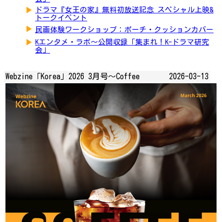
▶
ドラマ『女王の家』無料初放送記念 スペシャル上映&
トークイベント
▶
民画体験ワークショップ：ポーチ・クッションカバー
▶
Kエンタメ・ラボ～公開収録「集まれ！K-ドラマ研究
会」
Webzine「Korea」2026 3月号～Coffee
2026-03-13