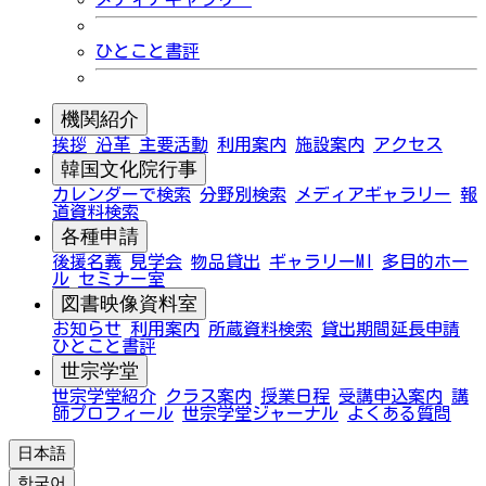
ひとこと書評
機関紹介
挨拶
沿革
主要活動
利用案内
施設案内
アクセス
韓国文化院行事
カレンダーで検索
分野別検索
メディアギャラリー
報
道資料検索
各種申請
後援名義
見学会
物品貸出
ギャラリーMI
多目的ホー
ル
セミナー室
図書映像資料室
お知らせ
利用案内
所蔵資料検索
貸出期間延長申請
ひとこと書評
世宗学堂
世宗学堂紹介
クラス案内
授業日程
受講申込案内
講
師プロフィール
世宗学堂ジャーナル
よくある質問
日本語
한국어