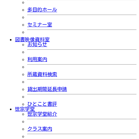
多目的ホール
セミナー室
図書映像資料室
お知らせ
利用案内
所蔵資料検索
貸出期間延長申請
ひとこと書評
世宗学堂
世宗学堂紹介
クラス案内