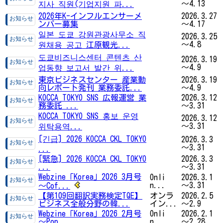
～4.13
지사 직원(기업지원 파...
2026年K-インフルエンサーメ
2026.3.27
ンバー募集
～4.17
일본 도쿄 강원관광사무소 직
2026.3.25
～4.8
원채용 공고 江原観光...
도쿄비즈니스센터 콘텐츠 산
2026.3.19
～4.9
업동향 보고서 발간 위...
東京ビジネスセンター 産業動
2026.3.19
向レポート発刊 業務委託...
～4.9
KOCCA TOKYO SNS 広報運営 業
2026.3.12
務委託 ...
～3.31
KOCCA TOKYO SNS 홍보 운영
2026.3.12
～3.31
위탁용역...
[긴급] 2026 KOCCA CKL TOKYO
2026.3.3
～3.31
...
[緊急] 2026 KOCCA CKL TOKYO
2026.3.3
...
～3.31
Webzine「Korea」2026 3月号
Onli
2026.3.1
n...
～3.31
～Cof...
【第109回翻訳実務検定TQE】
オンラ
2026.2.5
ビジネス全般分野の韓...
イン...
～2.9
Webzine「Korea」2026 2月号
Onli
2026.2.1
～Pop...
n...
～2.28