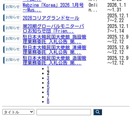
Webzine「Korea」2026 1月号
Onli
2026.1.1
～Mus...
n...
～1.31
2025.12.1
2026コリアグランドセール
7～2.22
第20期グローバルモニターパ
2025.12.1
ロお知らせ団「Frien...
7～1.14
駐日本大韓民国大使館 施設管
2025.12.9
理業務委託 入札公告 第...
～12.12
駐日本大韓民国大使館 清掃管
2025.12.9
理業務委託 入札公告 第...
～12.12
駐日本大韓民国大使館 造園管
2025.12.9
理業務委託 入札公告 第...
～12.12
1
2
3
4
5
6
7
8