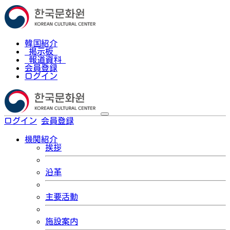
韓国紹介
掲示板
報道資料
会員登録
ログイン
ログイン
会員登録
한국어
機関紹介
挨拶
沿革
主要活動
施設案内