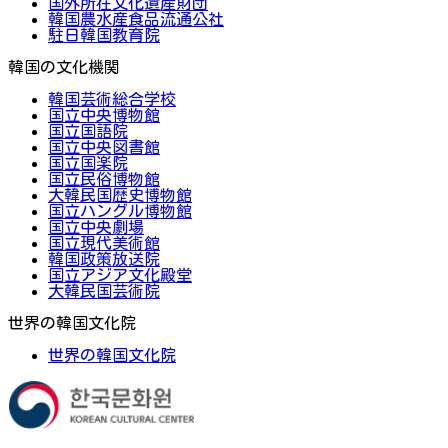
国外所在文化遺産財団
韓国農水産食品流通公社
駐日韓国教育院
韓国の文化機関
韓国芸術総合学校
国立中央博物館
国立国語院
国立中央図書館
国立国楽院
国立民俗博物館
大韓民国歴史博物館
国立ハングル博物館
国立中央劇場
国立現代美術館
韓国政策放送院
国立アジア文化殿堂
大韓民国芸術院
世界の韓国文化院
世界の韓国文化院