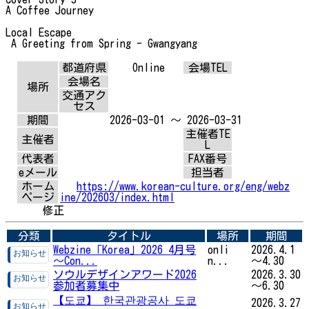
A Coffee Journey
Local Escape
A Greeting from Spring - Gwangyang
都道府県
Online
会場TEL
会場名
場所
交通アク
セス
期間
2026-03-01 ～ 2026-03-31
主催者TE
主催者
L
代表者
FAX番号
eメール
担当者
ホーム
https://www.korean-culture.org/eng/webz
ページ
ine/202603/index.html
修正
分類
タイトル
場所
期間
Webzine「Korea」2026 4月号
onli
2026.4.1
～Con...
n...
～4.30
ソウルデザインアワード2026
2026.3.30
参加者募集中
～6.30
【도쿄】 한국관광공사 도쿄
2026.3.27