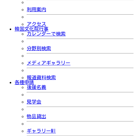
利用案内
アクセス
韓国文化院行事
カレンダーで検索
分野別検索
メディアギャラリー
報道資料検索
各種申請
後援名義
見学会
物品貸出
ギャラリーMI