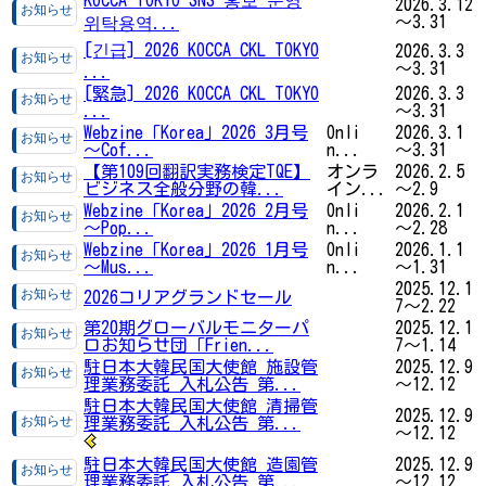
2026.3.12
～3.31
위탁용역...
[긴급] 2026 KOCCA CKL TOKYO
2026.3.3
～3.31
...
[緊急] 2026 KOCCA CKL TOKYO
2026.3.3
...
～3.31
Webzine「Korea」2026 3月号
Onli
2026.3.1
～Cof...
n...
～3.31
【第109回翻訳実務検定TQE】
オンラ
2026.2.5
ビジネス全般分野の韓...
イン...
～2.9
Webzine「Korea」2026 2月号
Onli
2026.2.1
～Pop...
n...
～2.28
Webzine「Korea」2026 1月号
Onli
2026.1.1
～Mus...
n...
～1.31
2025.12.1
2026コリアグランドセール
7～2.22
第20期グローバルモニターパ
2025.12.1
ロお知らせ団「Frien...
7～1.14
駐日本大韓民国大使館 施設管
2025.12.9
理業務委託 入札公告 第...
～12.12
駐日本大韓民国大使館 清掃管
2025.12.9
理業務委託 入札公告 第...
～12.12
駐日本大韓民国大使館 造園管
2025.12.9
理業務委託 入札公告 第...
～12.12