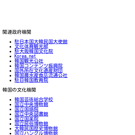
関連政府機関
駐日本国大韓民国大使館
文化体育観光部
駐大阪韓国文化院
Korea.net
韓国観光公社
韓国コンテンツ振興院
国外所在文化遺産財団
韓国農水産食品流通公社
駐日韓国教育院
韓国の文化機関
韓国芸術総合学校
国立中央博物館
国立国語院
国立中央図書館
国立国楽院
国立民俗博物館
大韓民国歴史博物館
国立ハングル博物館