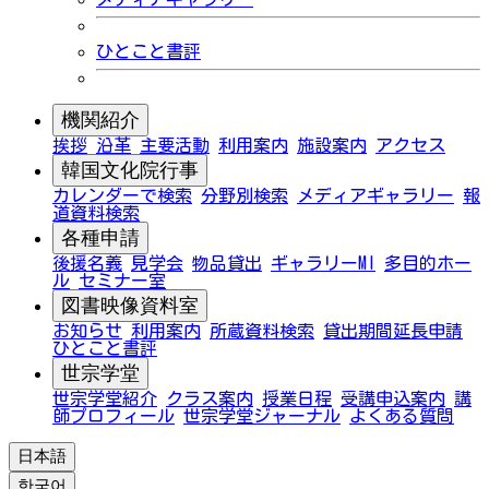
ひとこと書評
機関紹介
挨拶
沿革
主要活動
利用案内
施設案内
アクセス
韓国文化院行事
カレンダーで検索
分野別検索
メディアギャラリー
報
道資料検索
各種申請
後援名義
見学会
物品貸出
ギャラリーMI
多目的ホー
ル
セミナー室
図書映像資料室
お知らせ
利用案内
所蔵資料検索
貸出期間延長申請
ひとこと書評
世宗学堂
世宗学堂紹介
クラス案内
授業日程
受講申込案内
講
師プロフィール
世宗学堂ジャーナル
よくある質問
日本語
한국어