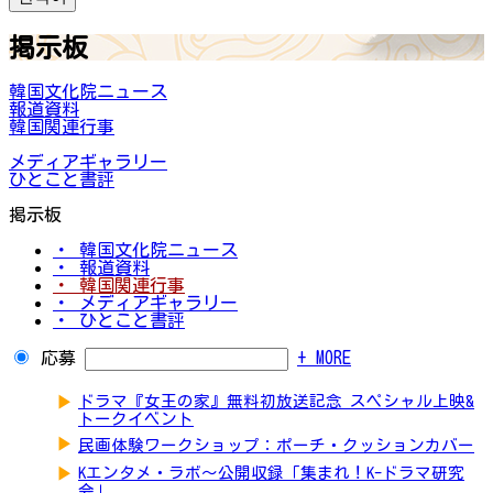
掲示板
韓国文化院ニュース
報道資料
韓国関連行事
メディアギャラリー
ひとこと書評
掲示板
・ 韓国文化院ニュース
・ 報道資料
・ 韓国関連行事
・ メディアギャラリー
・ ひとこと書評
応募
+ MORE
▶
ドラマ『女王の家』無料初放送記念 スペシャル上映&
トークイベント
▶
民画体験ワークショップ：ポーチ・クッションカバー
▶
Kエンタメ・ラボ～公開収録「集まれ！K-ドラマ研究
会」