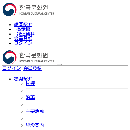
韓国紹介
掲示板
報道資料
会員登録
ログイン
ログイン
会員登録
한국어
機関紹介
挨拶
沿革
主要活動
施設案内