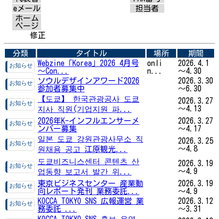
eメール
担当者
ホーム
ページ
修正
分類
タイトル
場所
期間
Webzine「Korea」2026 4月号
onli
2026.4.1
～Con...
n...
～4.30
ソウルデザインアワード2026
2026.3.30
参加者募集中
～6.30
【도쿄】 한국관광공사 도쿄
2026.3.27
～4.13
지사 직원(기업지원 파...
2026年K-インフルエンサーメ
2026.3.27
ンバー募集
～4.17
일본 도쿄 강원관광사무소 직
2026.3.25
～4.8
원채용 공고 江原観光...
도쿄비즈니스센터 콘텐츠 산
2026.3.19
～4.9
업동향 보고서 발간 위...
東京ビジネスセンター 産業動
2026.3.19
向レポート発刊 業務委託...
～4.9
KOCCA TOKYO SNS 広報運営 業
2026.3.12
務委託 ...
～3.31
KOCCA TOKYO SNS 홍보 운영