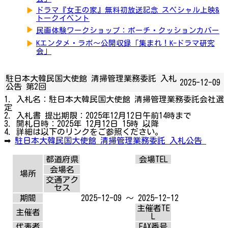
▶
ドラマ『女王の家』無料初放送記念 スペシャル上映&
トークイベント
▶
民画体験ワークショップ：ポーチ・クッションカバー
▶
Kエンタメ・ラボ～公開収録「集まれ！K-ドラマ研究
会」
駐日本大韓民国大使館 清掃管理業務委託 入札
2025-12-09
公告 第2回
1. 入札名：駐日本大韓民国大使館 清掃管理業務委託会社選
定
2. 入札書 提出期限：2025年12月12日午前14時まで
3. 開札日時：2025年 12月12日 15時 以降
4. 詳細は以下のリンクをご参照ください。
➡
駐日本大韓民国大使館 清掃管理業務委託 入札公告
都道府県
会場TEL
会場名
場所
交通アク
セス
期間
2025-12-09 ～ 2025-12-12
主催者TE
主催者
L
代表者
FAX番号