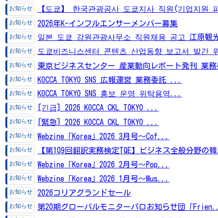
【도쿄】 한국관광공사 도쿄지사 직원(기업지원 파
2026年K-インフルエンサーメンバー募集
일본 도쿄 강원관광사무소 직원채용 공고 江原観光
도쿄비즈니스센터 콘텐츠 산업동향 보고서 발간 위
東京ビジネスセンター 産業動向レポート発刊 業務委
KOCCA TOKYO SNS 広報運営 業務委託 ...
KOCCA TOKYO SNS 홍보 운영 위탁용역...
[긴급] 2026 KOCCA CKL TOKYO ...
[緊急] 2026 KOCCA CKL TOKYO ...
Webzine「Korea」2026 3月号～Cof...
【第109回翻訳実務検定TQE】ビジネス全般分野の韓.
Webzine「Korea」2026 2月号～Pop...
Webzine「Korea」2026 1月号～Mus...
2026コリアグランドセール
第20期グローバルモニターパロお知らせ団「Frien..