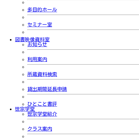
多目的ホール
セミナー室
図書映像資料室
お知らせ
利用案内
所蔵資料検索
貸出期間延長申請
ひとこと書評
世宗学堂
世宗学堂紹介
クラス案内