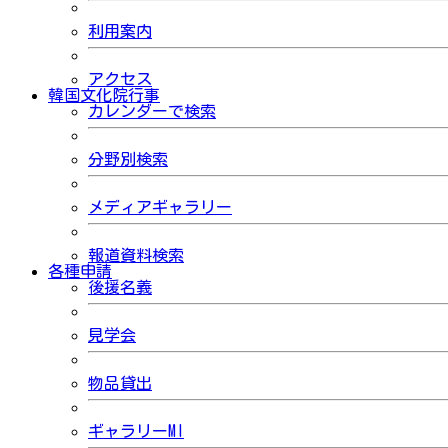
利用案内
アクセス
韓国文化院行事
カレンダーで検索
分野別検索
メディアギャラリー
報道資料検索
各種申請
後援名義
見学会
物品貸出
ギャラリーMI