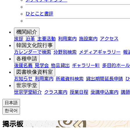
ひとこと書評
機関紹介
挨拶
沿革
主要活動
利用案内
施設案内
アクセス
韓国文化院行事
カレンダーで検索
分野別検索
メディアギャラリー
報
各種申請
後援名義
見学会
物品貸出
ギャラリーMI
多目的ホール
図書映像資料室
お知らせ
利用案内
所蔵資料検索
貸出期間延長申請
ひ
世宗学堂
世宗学堂紹介
クラス案内
授業日程
受講申込案内
講師
日本語
한국어
掲示板