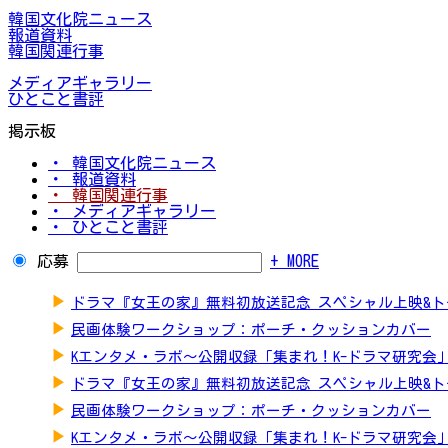
韓国文化院ニュース
報道資料
韓国関連行事
メディアギャラリー
ひとこと書評
掲示板
・ 韓国文化院ニュース
・ 報道資料
・ 韓国関連行事
・ メディアギャラリー
・ ひとこと書評
応募
+ MORE
▶
ドラマ『女王の家』無料初放送記念 スペシャル上映&
▶
民画体験ワークショップ：ポーチ・クッションカバー
▶
Kエンタメ・ラボ～公開収録「集まれ！K-ドラマ研究会
▶
ドラマ『女王の家』無料初放送記念 スペシャル上映&
▶
民画体験ワークショップ：ポーチ・クッションカバー
▶
Kエンタメ・ラボ～公開収録「集まれ！K-ドラマ研究会