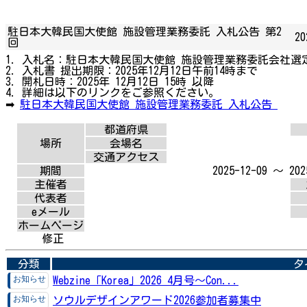
駐日本大韓民国大使館 施設管理業務委託 入札公告 第2
20
回
1. 入札名：駐日本大韓民国大使館 施設管理業務委託会社選
2. 入札書 提出期限：2025年12月12日午前14時まで
3. 開札日時：2025年 12月12日 15時 以降
4. 詳細は以下のリンクをご参照ください。
➡
駐日本大韓民国大使館 施設管理業務委託 入札公告
都道府県
場所
会場名
交通アクセス
期間
2025-12-09 ～ 202
主催者
代表者
eメール
ホームページ
修正
分類
タ
Webzine「Korea」2026 4月号～Con...
ソウルデザインアワード2026参加者募集中