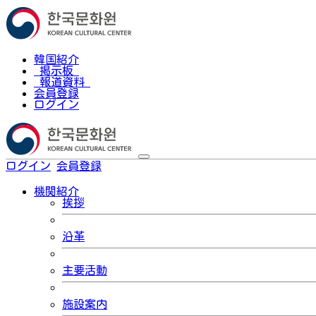
韓国紹介
掲示板
報道資料
会員登録
ログイン
ログイン
会員登録
한국어
機関紹介
挨拶
沿革
主要活動
施設案内