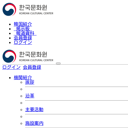
韓国紹介
掲示板
報道資料
会員登録
ログイン
ログイン
会員登録
한국어
機関紹介
挨拶
沿革
主要活動
施設案内