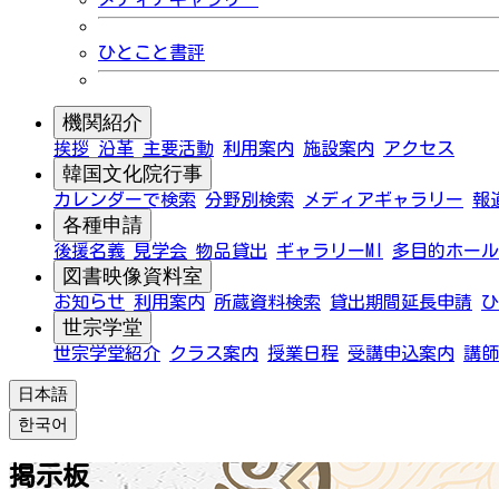
ひとこと書評
機関紹介
挨拶
沿革
主要活動
利用案内
施設案内
アクセス
韓国文化院行事
カレンダーで検索
分野別検索
メディアギャラリー
報
各種申請
後援名義
見学会
物品貸出
ギャラリーMI
多目的ホール
図書映像資料室
お知らせ
利用案内
所蔵資料検索
貸出期間延長申請
ひ
世宗学堂
世宗学堂紹介
クラス案内
授業日程
受講申込案内
講師
日本語
한국어
掲示板