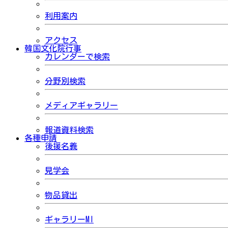
利用案内
アクセス
韓国文化院行事
カレンダーで検索
分野別検索
メディアギャラリー
報道資料検索
各種申請
後援名義
見学会
物品貸出
ギャラリーMI