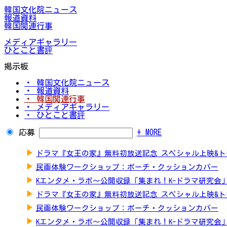
韓国文化院ニュース
報道資料
韓国関連行事
メディアギャラリー
ひとこと書評
掲示板
・ 韓国文化院ニュース
・ 報道資料
・ 韓国関連行事
・ メディアギャラリー
・ ひとこと書評
応募
+ MORE
▶
ドラマ『女王の家』無料初放送記念 スペシャル上映&
▶
民画体験ワークショップ：ポーチ・クッションカバー
▶
Kエンタメ・ラボ～公開収録「集まれ！K-ドラマ研究会
▶
ドラマ『女王の家』無料初放送記念 スペシャル上映&
▶
民画体験ワークショップ：ポーチ・クッションカバー
▶
Kエンタメ・ラボ～公開収録「集まれ！K-ドラマ研究会