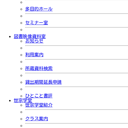
多目的ホール
セミナー室
図書映像資料室
お知らせ
利用案内
所蔵資料検索
貸出期間延長申請
ひとこと書評
世宗学堂
世宗学堂紹介
クラス案内