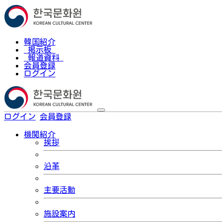
韓国紹介
掲示板
報道資料
会員登録
ログイン
ログイン
会員登録
한국어
機関紹介
挨拶
沿革
主要活動
施設案内