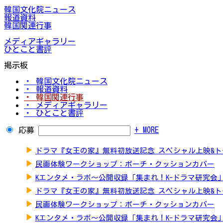
韓国文化院ニュース
報道資料
韓国関連行事
メディアギャラリー
ひとこと書評
掲示板
・ 韓国文化院ニュース
・ 報道資料
・ 韓国関連行事
・ メディアギャラリー
・ ひとこと書評
応募
+ MORE
▶
ドラマ『女王の家』無料初放送記念 スペシャル上映&
▶
民画体験ワークショップ：ポーチ・クッションカバー
▶
Kエンタメ・ラボ～公開収録「集まれ！K-ドラマ研究会
▶
ドラマ『女王の家』無料初放送記念 スペシャル上映&
▶
民画体験ワークショップ：ポーチ・クッションカバー
▶
Kエンタメ・ラボ～公開収録「集まれ！K-ドラマ研究会