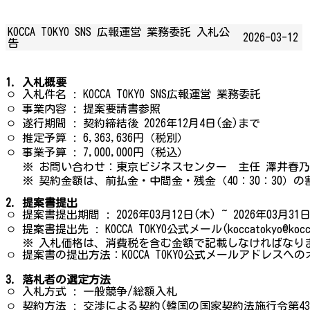
KOCCA TOKYO SNS 広報運営 業務委託 入札公
2026-03-12
告
1. 入札概要
ㅇ 入札件名 : KOCCA TOKYO SNS広報運営 業務委託
ㅇ 事業内容 : 提案要請書参照
ㅇ 遂行期間 : 契約締結後 2026年12月4日(金)まで
ㅇ 推定予算 : 6,363,636円（税別）
ㅇ 事業予算 : 7,000,000円（税込）
※ お問い合わせ：東京ビジネスセンター 主任 澤井春乃 (☎ +81-3-
※ 契約金額は、前払金・中間金・残金（40：30：30）の
2.
提案書提出
ㅇ 提案書提出期間 : 2026年03月12日(木) ~ 2026年03月31日(
ㅇ 提案書提出先 : KOCCA TOKYO公式メール(koccatokyo@kocc
※ 入札価格は、消費税を含む金額で記載しなければなり
ㅇ 提案書の提出方法：KOCCA TOKYO公式メールアドレスへ
3.
落札者の選定方法
ㅇ 入札方式 : 一般競争/総額入札
ㅇ 契約方法 : 交渉による契約(韓国の国家契約法施行令第43