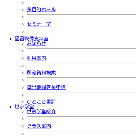
多目的ホール
セミナー室
図書映像資料室
お知らせ
利用案内
所蔵資料検索
貸出期間延長申請
ひとこと書評
世宗学堂
世宗学堂紹介
クラス案内