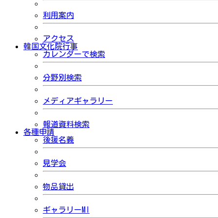
利用案内
アクセス
韓国文化院行事
カレンダーで検索
分野別検索
メディアギャラリー
報道資料検索
各種申請
後援名義
見学会
物品貸出
ギャラリーMI