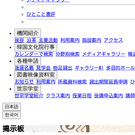
ひとこと書評
機関紹介
挨拶
沿革
主要活動
利用案内
施設案内
アクセス
韓国文化院行事
カレンダーで検索
分野別検索
メディアギャラリー
報
各種申請
後援名義
見学会
物品貸出
ギャラリーMI
多目的ホール
図書映像資料室
お知らせ
利用案内
所蔵資料検索
貸出期間延長申請
ひ
世宗学堂
世宗学堂紹介
クラス案内
授業日程
受講申込案内
講師
日本語
한국어
掲示板