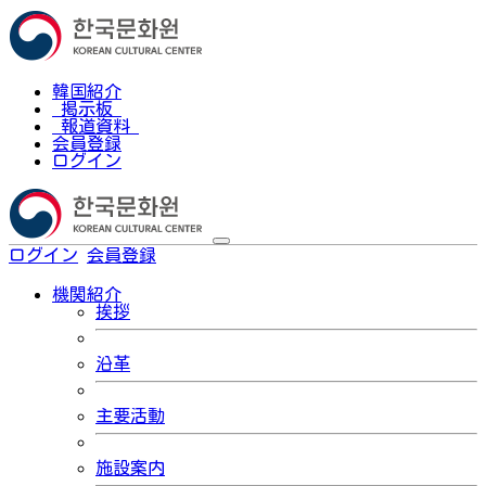
韓国紹介
掲示板
報道資料
会員登録
ログイン
ログイン
会員登録
한국어
機関紹介
挨拶
沿革
主要活動
施設案内