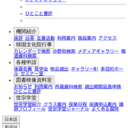
ひとこと書評
機関紹介
挨拶
沿革
主要活動
利用案内
施設案内
アクセス
韓国文化院行事
カレンダーで検索
分野別検索
メディアギャラリー
報
道資料検索
各種申請
後援名義
見学会
物品貸出
ギャラリーMI
多目的ホー
ル
セミナー室
図書映像資料室
お知らせ
利用案内
所蔵資料検索
貸出期間延長申請
ひとこと書評
世宗学堂
世宗学堂紹介
クラス案内
授業日程
受講申込案内
講
師プロフィール
世宗学堂ジャーナル
よくある質問
日本語
한국어