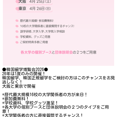
●韓国留学博覧会2026●
26年は1度のみの開催！
韓国留学、韓国正規留学をご検討の方はこのチャンスをお見
逃しなく！
大阪と東京で開催
*歴代最大規模16校の大学関係者の方が来日！
*参加費無料！
*学校資料、学校グッツ進呈！
*各大学の個別ブースと団体説明会の２つのタイプをご用
意！
*大学関係者の方に直接質問するチャンス！