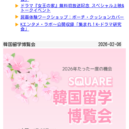
▶
ドラマ『女王の家』無料初放送記念 スペシャル上映&
トークイベント
▶
民画体験ワークショップ：ポーチ・クッションカバー
▶
Kエンタメ・ラボ～公開収録「集まれ！K-ドラマ研究
会」
韓国留学博覧会
2026-02-06