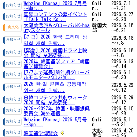
Webzine「Korea」2026 7月号
Onli
2026.7.1
～Mar...
n...
～7.31
国際コンテンツ公募イベント
Onli
2026.6.27
「Talk Talk Ko...
n...
～9.28
大邱美活旅＆グローバルK-bea
韓国大
2026.6.18
utyスクール
邱
～6.21
[긴급] 2026 한국 드라마 상
2026.6.18
～7.8
영회 개최 위탁...
[緊急] 2026 韓国ドラマ上映
2026.6.18
会 開催 業務委託...
～7.8
2026年 韓国留学フェア「韓国
2026.6.13
留学博覧会」
～6.14
[7/7まで延長]第21期グローバ
2026.6.1
ルモニターパロお知...
～6.30
2026 한·일 콘텐츠 공동제작
2026.5.29
～6.12
위크 개최 위탁...
日韓コンテンツ共創ウィーク
2026.5.29
2026 開催 業務委託...
～6.12
2026〜2027年 韓国・映画振興
2026.5.15
委員会 海外通信...
～6.28
Webzine「Korea」2026 5月号
Onli
2026.5.1
～Spo...
n...
～5.31
大阪、
2026.4.25
韓国留学博覧会
東京...
～4.26