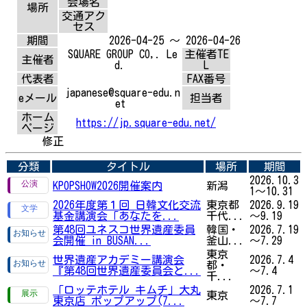
会場名
場所
交通アク
セス
期間
2026-04-25 ～ 2026-04-26
SQUARE GROUP CO,. Le
主催者TE
主催者
d.
L
代表者
FAX番号
japanese@square-edu.n
eメール
担当者
et
ホーム
https://jp.square-edu.net/
ページ
修正
分類
タイトル
場所
期間
2026.10.3
KPOPSHOW2026開催案内
新潟
1～10.31
2026年度第１回 日韓文化交流
東京都
2026.9.19
基金講演会「あなたを...
千代...
～9.19
第48回ユネスコ世界遺産委員
韓国・
2026.7.19
会開催 in BUSAN...
釜山...
～7.29
東京
世界遺産アカデミー講演会
2026.7.4
都・
『第48回世界遺産委員会と...
～7.4
千...
「ロッテホテル キムチ」大丸
2026.7.1
東京
東京店 ポップアップ(7...
～7.7