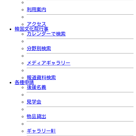
利用案内
アクセス
韓国文化院行事
カレンダーで検索
分野別検索
メディアギャラリー
報道資料検索
各種申請
後援名義
見学会
物品貸出
ギャラリーMI