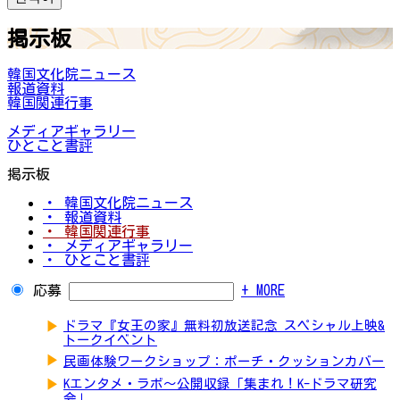
掲示板
韓国文化院ニュース
報道資料
韓国関連行事
メディアギャラリー
ひとこと書評
掲示板
・ 韓国文化院ニュース
・ 報道資料
・ 韓国関連行事
・ メディアギャラリー
・ ひとこと書評
応募
+ MORE
▶
ドラマ『女王の家』無料初放送記念 スペシャル上映&
トークイベント
▶
民画体験ワークショップ：ポーチ・クッションカバー
▶
Kエンタメ・ラボ～公開収録「集まれ！K-ドラマ研究
会」