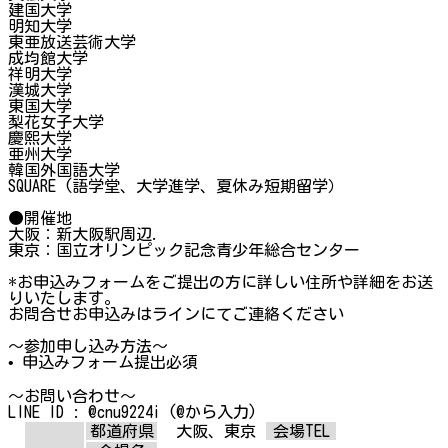
建国大学
明知大学
東亜放送芸術大学
成均館大学
祥明大学
漢城大学
東国大学
梨花女子大学
慶熙大学
亜州大学
韓国外国語大学
SQUARE (語学堂、大学進学、夏休み短期留学）
●開催地
大阪：新大阪駅周辺.
東京：国立オリンピック記念青少年総合センター
*お申込みフォームをご提出の方に詳しい住所や詳細をお送
りいたします。
お問合せお申込みはラインにてご連絡ください
～参加申し込み方法～
• 申込みフォーム提出必須
～お問い合わせ～
LINE ID : @cnu9224i (@から入力)
都道府県
大阪、東京
会場TEL