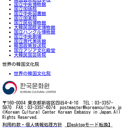
国立中央博物館
国立国語院
国立中央図書館
国立国楽院
国立民俗博物館
大韓民国歴史博物館
国立ハングル博物館
国立中央劇場
国立現代美術館
韓国政策放送院
国立アジア文化殿堂
大韓民国芸術院
世界の韓国文化院
世界の韓国文化院
〒160-0004 東京都新宿区四谷4-4-10 TEL：03-3357-
5970 FAX：03-3357-6074 postmaster@koreanculture.jp
©Korean Cultural Center Korean Embassy in Japan.All
Rights Reserved.
利用約款・個人情報処理方針
【Desktopモード転換】