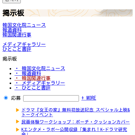
掲示板
韓国文化院ニュース
報道資料
韓国関連行事
メディアギャラリー
ひとこと書評
掲示板
・ 韓国文化院ニュース
・ 報道資料
・ 韓国関連行事
・ メディアギャラリー
・ ひとこと書評
応募
+ MORE
▶
ドラマ『女王の家』無料初放送記念 スペシャル上映&
トークイベント
▶
民画体験ワークショップ：ポーチ・クッションカバー
▶
Kエンタメ・ラボ～公開収録「集まれ！K-ドラマ研究
会」