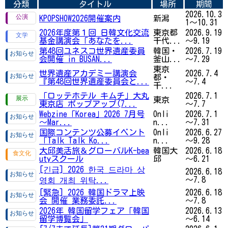
分類
タイトル
場所
期間
2026.10.3
KPOPSHOW2026開催案内
新潟
1～10.31
2026年度第１回 日韓文化交流
東京都
2026.9.19
基金講演会「あなたを...
千代...
～9.19
第48回ユネスコ世界遺産委員
韓国・
2026.7.19
会開催 in BUSAN...
釜山...
～7.29
東京
世界遺産アカデミー講演会
2026.7.4
都・
『第48回世界遺産委員会と...
～7.4
千...
「ロッテホテル キムチ」大丸
2026.7.1
東京
東京店 ポップアップ(7...
～7.7
Webzine「Korea」2026 7月号
Onli
2026.7.1
～Mar...
n...
～7.31
国際コンテンツ公募イベント
Onli
2026.6.27
「Talk Talk Ko...
n...
～9.28
大邱美活旅＆グローバルK-bea
韓国大
2026.6.18
utyスクール
邱
～6.21
[긴급] 2026 한국 드라마 상
2026.6.18
～7.8
영회 개최 위탁...
[緊急] 2026 韓国ドラマ上映
2026.6.18
会 開催 業務委託...
～7.8
2026年 韓国留学フェア「韓国
2026.6.13
留学博覧会」
～6.14