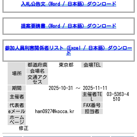
入札公告文（Word / 日本語）ダウンロード
提案要請書（Word / 日本語）ダウンロード
参加人員利害関係者リスト（Excel / 日本語）ダウンロー
ド
都道府県
東京都
会場TEL
会場名
場所
交通アク
セス
期間
2025-10-31 ～ 2025-11-11
主催者TE
03-5363-4
主催者
L
510
代表者
FAX番号
eメール
han0927@kocca.kr
担当者
ホーム
ページ
修正