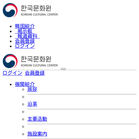
韓国紹介
掲示板
報道資料
会員登録
ログイン
ログイン
会員登録
한국어
機関紹介
挨拶
沿革
主要活動
施設案内