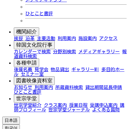
ひとこと書評
機関紹介
挨拶
沿革
主要活動
利用案内
施設案内
アクセス
韓国文化院行事
カレンダーで検索
分野別検索
メディアギャラリー
報
道資料検索
各種申請
後援名義
見学会
物品貸出
ギャラリーMI
多目的ホー
ル
セミナー室
図書映像資料室
お知らせ
利用案内
所蔵資料検索
貸出期間延長申請
ひとこと書評
世宗学堂
世宗学堂紹介
クラス案内
授業日程
受講申込案内
講
師プロフィール
世宗学堂ジャーナル
よくある質問
日本語
한국어