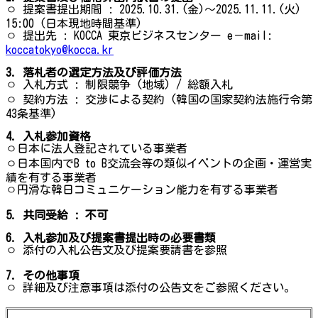
ㅇ 提案書提出期間 : 2025.10.31.(金)〜2025.11.11.(火)
15:00 (日本現地時間基準)
ㅇ 提出先 : KOCCA 東京ビジネスセンター e－mail:
koccatokyo@kocca.kr
3. 落札者の選定方法及び評価方法
ㅇ 入札方式 : 制限競争 (地域) / 総額入札
ㅇ 契約方法 : 交渉による契約 (韓国の国家契約法施行令第
43条基準)
4. 入札参加資格
ㅇ日本に法人登記されている事業者
ㅇ日本国内でB to B交流会等の類似イベントの企画・運営実
績を有する事業者
ㅇ円滑な韓日コミュニケーション能力を有する事業者
5. 共同受給 : 不可
6. 入札参加及び提案書提出時の必要書類
ㅇ 添付の入札公告文及び提案要請書を参照
7. その他事項
ㅇ 詳細及び注意事項は添付の公告文をご参照ください。