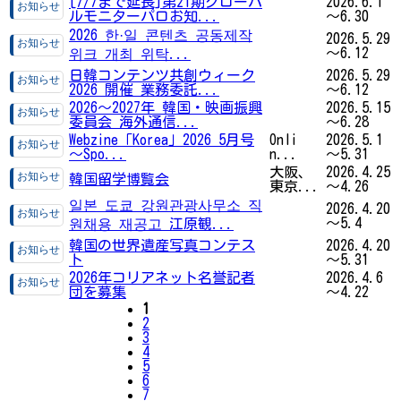
[7/7まで延長]第21期グローバ
2026.6.1
ルモニターパロお知...
～6.30
2026 한·일 콘텐츠 공동제작
2026.5.29
～6.12
위크 개최 위탁...
日韓コンテンツ共創ウィーク
2026.5.29
2026 開催 業務委託...
～6.12
2026〜2027年 韓国・映画振興
2026.5.15
委員会 海外通信...
～6.28
Webzine「Korea」2026 5月号
Onli
2026.5.1
～Spo...
n...
～5.31
大阪、
2026.4.25
韓国留学博覧会
東京...
～4.26
일본 도쿄 강원관광사무소 직
2026.4.20
～5.4
원채용 재공고 江原観...
韓国の世界遺産写真コンテス
2026.4.20
ト
～5.31
2026年コリアネット名誉記者
2026.4.6
団を募集
～4.22
1
2
3
4
5
6
7