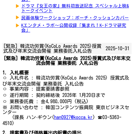
▶
ドラマ『女王の家』無料初放送記念 スペシャル上映&
トークイベント
▶
民画体験ワークショップ：ポーチ・クッションカバー
▶
Kエンタメ・ラボ～公開収録「集まれ！K-ドラマ研究
会」
[緊急] 韓流功労賞(KoCoLo Awards 2025)授賞
2025-10-31
式及び年末交流会開催 業務委託入札公告
[緊急] 韓流功労賞(KoCoLo Awards 2025)授賞式及び年末交
流会開催 業務委託 入札公告
1. 入札概要
ㅇ 入札件名 : 韓流功労賞(KoCoLo Awards 2025) 授賞式及
び年末交流会開催 業務委託 入札公告
ㅇ 事業内容 : 提案要請書参照
ㅇ 遂行期間 : 契約締結後 2026年 1月20日まで
ㅇ 業務委託費 : 金4,980,000円 (税込)
※ お問い合わせ : 韓国コンテンツ振興院 東京ビジネスセ
ンター
(課長 ハン·ギウン(
han0927@kocca.kr
) ☎03-5363-
4510)
2. 提案書及び価格算出内訳書の提出