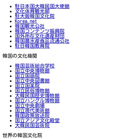
駐日本国大韓民国大使館
文化体育観光部
駐大阪韓国文化院
Korea.net
韓国観光公社
韓国コンテンツ振興院
国外所在文化遺産財団
韓国農水産食品流通公社
駐日韓国教育院
韓国の文化機関
韓国芸術総合学校
国立中央博物館
国立国語院
国立中央図書館
国立国楽院
国立民俗博物館
大韓民国歴史博物館
国立ハングル博物館
国立中央劇場
国立現代美術館
韓国政策放送院
国立アジア文化殿堂
大韓民国芸術院
世界の韓国文化院