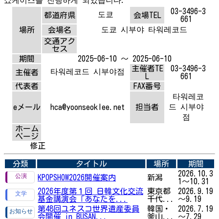
03-3496-3
도쿄
都道府県
会場TEL
661
도쿄 시부야 타워레코드
場所
会場名
交通アク
セス
期間
2025-06-10 ～ 2025-06-10
主催者TE
03-3496-3
타워레코드 시부야점
主催者
L
661
代表者
FAX番号
타워레코
드 시부야
eメール
hca@yoonseoklee.net
担当者
점
ホーム
ページ
修正
分類
タイトル
場所
期間
2026.10.3
KPOPSHOW2026開催案内
新潟
1～10.31
2026年度第１回 日韓文化交流
東京都
2026.9.19
基金講演会「あなたを...
千代...
～9.19
第48回ユネスコ世界遺産委員
韓国・
2026.7.19
会開催 in BUSAN...
釜山...
～7.29