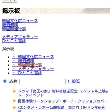
掲示板
韓国文化院ニュース
報道資料
韓国関連行事
メディアギャラリー
ひとこと書評
掲示板
・ 韓国文化院ニュース
・ 報道資料
・ 韓国関連行事
・ メディアギャラリー
・ ひとこと書評
応募
+ MORE
▶
ドラマ『女王の家』無料初放送記念 スペシャル上映&
トークイベント
▶
民画体験ワークショップ：ポーチ・クッションカバー
▶
Kエンタメ・ラボ～公開収録「集まれ！K-ドラマ研究
会」