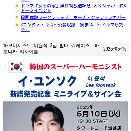
▶
ドラマ『女王の家』無料初放送記念 スペシャル上映&
トークイベント
▶
民画体験ワークショップ：ポーチ・クッションカバー
▶
Kエンタメ・ラボ～公開収録「集まれ！K-ドラマ研究
会」
하모니시스트 이윤석 2집 발매 쇼케이스: 하
2025-05-16
모니카 리사이틀