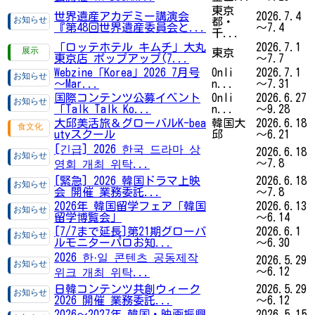
東京
世界遺産アカデミー講演会
2026.7.4
都・
『第48回世界遺産委員会と...
～7.4
千...
「ロッテホテル キムチ」大丸
2026.7.1
東京
東京店 ポップアップ(7...
～7.7
Webzine「Korea」2026 7月号
Onli
2026.7.1
～Mar...
n...
～7.31
国際コンテンツ公募イベント
Onli
2026.6.27
「Talk Talk Ko...
n...
～9.28
大邱美活旅＆グローバルK-bea
韓国大
2026.6.18
utyスクール
邱
～6.21
[긴급] 2026 한국 드라마 상
2026.6.18
～7.8
영회 개최 위탁...
[緊急] 2026 韓国ドラマ上映
2026.6.18
会 開催 業務委託...
～7.8
2026年 韓国留学フェア「韓国
2026.6.13
留学博覧会」
～6.14
[7/7まで延長]第21期グローバ
2026.6.1
ルモニターパロお知...
～6.30
2026 한·일 콘텐츠 공동제작
2026.5.29
～6.12
위크 개최 위탁...
日韓コンテンツ共創ウィーク
2026.5.29
2026 開催 業務委託...
～6.12
2026〜2027年 韓国・映画振興
2026.5.15