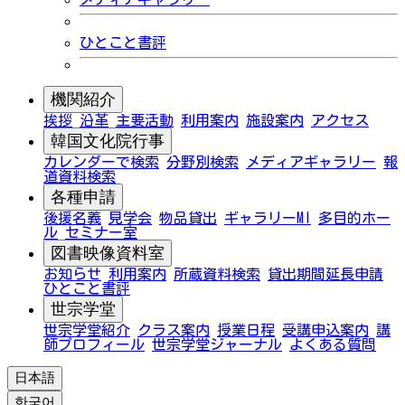
ひとこと書評
機関紹介
挨拶
沿革
主要活動
利用案内
施設案内
アクセス
韓国文化院行事
カレンダーで検索
分野別検索
メディアギャラリー
報
道資料検索
各種申請
後援名義
見学会
物品貸出
ギャラリーMI
多目的ホー
ル
セミナー室
図書映像資料室
お知らせ
利用案内
所蔵資料検索
貸出期間延長申請
ひとこと書評
世宗学堂
世宗学堂紹介
クラス案内
授業日程
受講申込案内
講
師プロフィール
世宗学堂ジャーナル
よくある質問
日本語
한국어