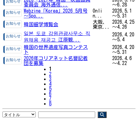
委員会 海外通信...
～6.28
Webzine「Korea」2026 5月号
Onli
2026.5.1
～Spo...
n...
～5.31
大阪、
2026.4.25
韓国留学博覧会
東京...
～4.26
일본 도쿄 강원관광사무소 직
2026.4.20
～5.4
원채용 재공고 江原観...
韓国の世界遺産写真コンテス
2026.4.20
ト
～5.31
2026年コリアネット名誉記者
2026.4.6
団を募集
～4.22
1
2
3
4
5
6
7
8