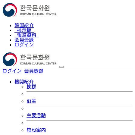
韓国紹介
掲示板
報道資料
会員登録
ログイン
ログイン
会員登録
한국어
機関紹介
挨拶
沿革
主要活動
施設案内