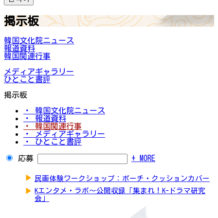
掲示板
韓国文化院ニュース
報道資料
韓国関連行事
メディアギャラリー
ひとこと書評
掲示板
・ 韓国文化院ニュース
・ 報道資料
・ 韓国関連行事
・ メディアギャラリー
・ ひとこと書評
応募
+ MORE
▶
民画体験ワークショップ：ポーチ・クッションカバー
▶
Kエンタメ・ラボ～公開収録「集まれ！K-ドラマ研究
会」