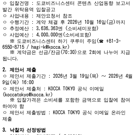
ㅇ 입찰건명 : 도쿄비즈니스센터 콘텐츠 산업동향 보고서
발간 위탁용역 입찰공고
ㅇ 사업내용 : 제안요청서 참조
ㅇ 수행기간 : 계약 체결 후 2026년 10월 16일(금)까지
ㅇ 추정예산 : 3,636,363엔 (소비세미포함)
ㅇ 사업예산 : 4,000,000엔(소비세포함)
※ 도쿄비즈니스센터 하기 쿠루미 주임(☎ +81-3-
6550-8715 / hagi-k@kocca.kr)
※ 계약금은 선금/잔금(70:30)으로 2회에 나누어 지급
됩니다.
2.
제안서 제출
ㅇ 제안서 제출기간 : 2026년 3월 19일(목) 〜 2026년 4월
9일(목) 16:00
ㅇ 제안서 제출처 : KOCCA TOKYO 공식 이메일
(koccatokyo@kocca.kr)
※ 입찰가격은 소비세를 포함한 금액으로 입찰에 참여
하여야 함
ㅇ 제안서 제출방법 : KOCCA TOKYO 공식 이메일 온라인
제출
3.
낙찰자 선정방법