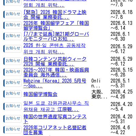
～7.8
영회 개최 위탁...
[緊急] 2026 韓国ドラマ上映
2026.6.18
会 開催 業務委託...
～7.8
2026年 韓国留学フェア「韓国
2026.6.13
留学博覧会」
～6.14
[7/7まで延長]第21期グローバ
2026.6.1
ルモニターパロお知...
～6.30
2026 한·일 콘텐츠 공동제작
2026.5.29
～6.12
위크 개최 위탁...
日韓コンテンツ共創ウィーク
2026.5.29
2026 開催 業務委託...
～6.12
2026〜2027年 韓国・映画振興
2026.5.15
委員会 海外通信...
～6.28
Webzine「Korea」2026 5月号
Onli
2026.5.1
～Spo...
n...
～5.31
大阪、
2026.4.25
韓国留学博覧会
東京...
～4.26
일본 도쿄 강원관광사무소 직
2026.4.20
～5.4
원채용 재공고 江原観...
韓国の世界遺産写真コンテス
2026.4.20
ト
～5.31
2026年コリアネット名誉記者
2026.4.6
団を募集
～4.22