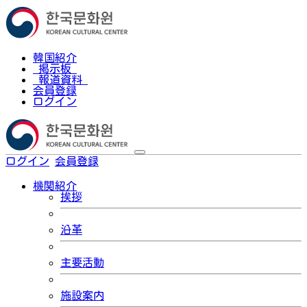
韓国紹介
掲示板
報道資料
会員登録
ログイン
ログイン
会員登録
한국어
機関紹介
挨拶
沿革
主要活動
施設案内