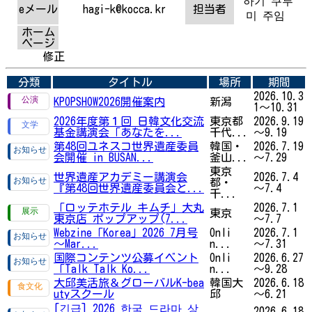
하기 쿠루
eメール
hagi-k@kocca.kr
担当者
미 주임
ホーム
ページ
修正
分類
タイトル
場所
期間
2026.10.3
KPOPSHOW2026開催案内
新潟
1～10.31
2026年度第１回 日韓文化交流
東京都
2026.9.19
基金講演会「あなたを...
千代...
～9.19
第48回ユネスコ世界遺産委員
韓国・
2026.7.19
会開催 in BUSAN...
釜山...
～7.29
東京
世界遺産アカデミー講演会
2026.7.4
都・
『第48回世界遺産委員会と...
～7.4
千...
「ロッテホテル キムチ」大丸
2026.7.1
東京
東京店 ポップアップ(7...
～7.7
Webzine「Korea」2026 7月号
Onli
2026.7.1
～Mar...
n...
～7.31
国際コンテンツ公募イベント
Onli
2026.6.27
「Talk Talk Ko...
n...
～9.28
大邱美活旅＆グローバルK-bea
韓国大
2026.6.18
utyスクール
邱
～6.21
[긴급] 2026 한국 드라마 상
2026.6.18