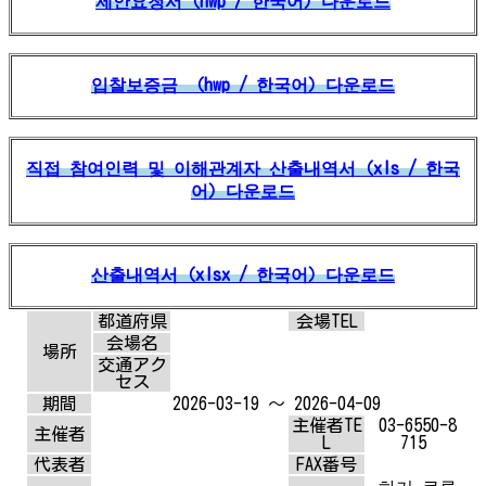
제안요청서（hwp / 한국어）다운로드
입찰보증금 （hwp / 한국어）다운로드
직접 참여인력 및 이해관계자 산출내역서（xls / 한국
어）다운로드
산출내역서（xlsx / 한국어）다운로드
都道府県
会場TEL
会場名
場所
交通アク
セス
期間
2026-03-19 ～ 2026-04-09
主催者TE
03-6550-8
主催者
L
715
代表者
FAX番号