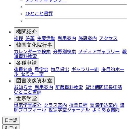
ひとこと書評
機関紹介
挨拶
沿革
主要活動
利用案内
施設案内
アクセス
韓国文化院行事
カレンダーで検索
分野別検索
メディアギャラリー
報
道資料検索
各種申請
後援名義
見学会
物品貸出
ギャラリーMI
多目的ホー
ル
セミナー室
図書映像資料室
お知らせ
利用案内
所蔵資料検索
貸出期間延長申請
ひとこと書評
世宗学堂
世宗学堂紹介
クラス案内
授業日程
受講申込案内
講
師プロフィール
世宗学堂ジャーナル
よくある質問
日本語
한국어