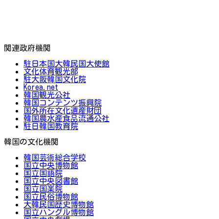
関連政府機関
駐日本国大韓民国大使館
文化体育観光部
駐大阪韓国文化院
Korea.net
韓国観光公社
韓国コンテンツ振興院
国外所在文化遺産財団
韓国農水産食品流通公社
駐日韓国教育院
韓国の文化機関
韓国芸術総合学校
国立中央博物館
国立国語院
国立中央図書館
国立国楽院
国立民俗博物館
大韓民国歴史博物館
国立ハングル博物館