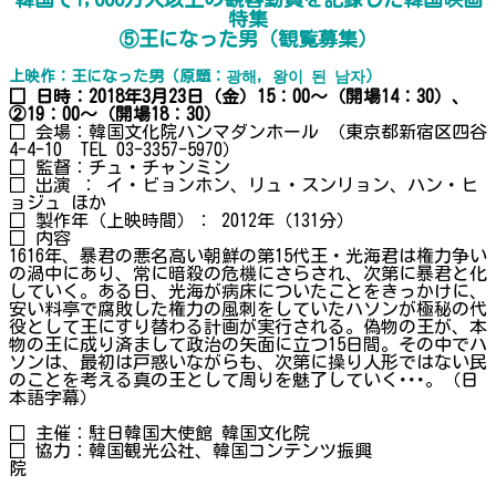
特集
⑤王になった男（観覧募集）
上映作：王になった男（原題：광해, 왕이 된 남자）
□ 日時：2018年3月23日（金）15：00～（開場14：30）、
②19：00～（開場18：30）
□ 会場：韓国文化院ハンマダンホール （東京都新宿区四谷
4-4-10 TEL 03-3357-5970）
□ 監督：チュ・チャンミン
□ 出演 ： イ・ビョンホン、リュ・スンリョン、ハン・ヒ
ョジュ ほか
□ 製作年（上映時間）： 2012年（131分）
□ 内容
1616年、暴君の悪名高い朝鮮の第15代王・光海君は権力争い
の渦中にあり、常に暗殺の危機にさらされ、次第に暴君と化
していく。ある日、光海が病床についたことをきっかけに、
安い料亭で腐敗した権力の風刺をしていたハソンが極秘の代
役として王にすり替わる計画が実行される。偽物の王が、本
物の王に成り済まして政治の矢面に立つ15日間。その中でハ
ソンは、最初は戸惑いながらも、次第に操り人形ではない民
のことを考える真の王として周りを魅了していく･･･。（日
本語字幕）
□ 主催：駐日韓国大使館 韓国文化院
□ 協力：韓国観光公社、韓国コンテンツ振興
院