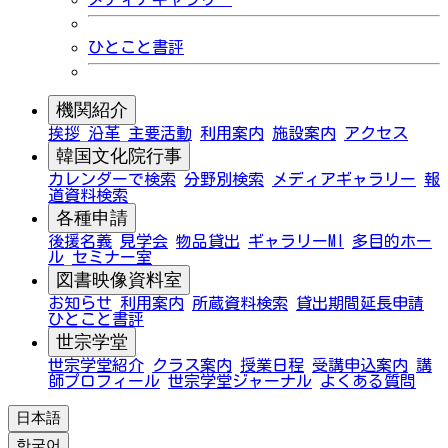
ひとこと書評
機関紹介
挨拶
沿革
主要活動
利用案内
施設案内
アクセス
韓国文化院行事
カレンダーで検索
分野別検索
メディアギャラリー
報
道資料検索
各種申請
後援名義
見学会
物品貸出
ギャラリーMI
多目的ホー
ル
セミナー室
図書映像資料室
お知らせ
利用案内
所蔵資料検索
貸出期間延長申請
ひとこと書評
世宗学堂
世宗学堂紹介
クラス案内
授業日程
受講申込案内
講
師プロフィール
世宗学堂ジャーナル
よくある質問
日本語
한국어