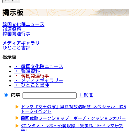
掲示板
韓国文化院ニュース
報道資料
韓国関連行事
メディアギャラリー
ひとこと書評
掲示板
・ 韓国文化院ニュース
・ 報道資料
・ 韓国関連行事
・ メディアギャラリー
・ ひとこと書評
応募
+ MORE
▶
ドラマ『女王の家』無料初放送記念 スペシャル上映&
トークイベント
▶
民画体験ワークショップ：ポーチ・クッションカバー
▶
Kエンタメ・ラボ～公開収録「集まれ！K-ドラマ研究
会」