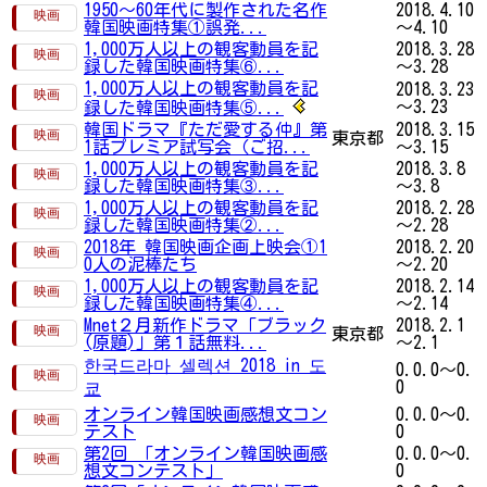
1950～60年代に製作された名作
2018.4.10
韓国映画特集①誤発...
～4.10
1,000万人以上の観客動員を記
2018.3.28
録した韓国映画特集⑥...
～3.28
1,000万人以上の観客動員を記
2018.3.23
～3.23
録した韓国映画特集⑤...
韓国ドラマ『ただ愛する仲』第
2018.3.15
東京都
1話プレミア試写会（ご招...
～3.15
1,000万人以上の観客動員を記
2018.3.8
録した韓国映画特集③...
～3.8
1,000万人以上の観客動員を記
2018.2.28
録した韓国映画特集②...
～2.28
2018年 韓国映画企画上映会①1
2018.2.20
0人の泥棒たち
～2.20
1,000万人以上の観客動員を記
2018.2.14
録した韓国映画特集④...
～2.14
Mnet２月新作ドラマ「ブラック
2018.2.1
東京都
(原題)」第１話無料...
～2.1
한국드라마 셀렉션 2018 in 도
0.0.0～0.
0
쿄
オンライン韓国映画感想文コン
0.0.0～0.
テスト
0
第2回 「オンライン韓国映画感
0.0.0～0.
想文コンテスト」
0