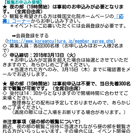
【観覧お申込み要領】
★ 夜の部（19時開始）は事前のお申込みが必要となりま
す。（全席自由席）
◇ 観覧を希望される方は韓国文化院ホームページの
「
応
募
」コーナー
からお申し込み下さい。
＊イベントにご応募いただくには会員登録が必要です。
➡会員登録をする
（
https://www.koreanculture.jp/member_agree.php
）
◇ 募集人員：各回300名様（お申し込みはお一人様2名ま
で）
◇
申込締切：2018年3月13日（火）
＊お申し込みが定員を超えた場合は抽選とさせていただ
きますので、あらかじめご了承ください。
＊当選された方へのみ、3月15日（木）までに確認書をメ
ールでお送りします。
★ 昼の部（15時開始）は事前申込は不要で、当日先着300名
まで観覧が可能です。（全席自由席）
◇ 受付は14：30からとなりますので開場時間に合わせてご
来場ください。
整理券などの配布は予定しておりませんので、あらかじ
めご了承ください。
（満席の際にはご入場をお断りする場合があります。）
※注意事項（昼の部の観覧について）
最近、夜の部の観覧ご招待に当選されながら昼の部を観覧さ
れる方がいらっしゃいます。その場合には、イベント開催の