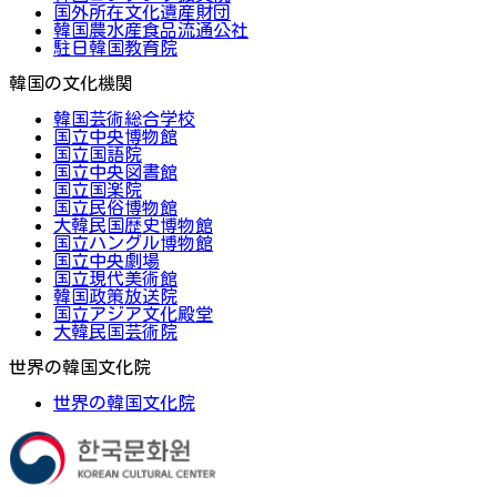
国外所在文化遺産財団
韓国農水産食品流通公社
駐日韓国教育院
韓国の文化機関
韓国芸術総合学校
国立中央博物館
国立国語院
国立中央図書館
国立国楽院
国立民俗博物館
大韓民国歴史博物館
国立ハングル博物館
国立中央劇場
国立現代美術館
韓国政策放送院
国立アジア文化殿堂
大韓民国芸術院
世界の韓国文化院
世界の韓国文化院