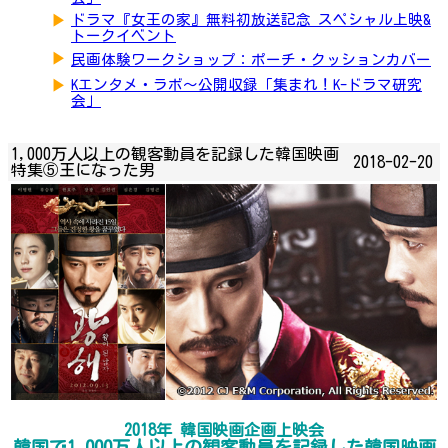
▶
ドラマ『女王の家』無料初放送記念 スペシャル上映&
トークイベント
▶
民画体験ワークショップ：ポーチ・クッションカバー
▶
Kエンタメ・ラボ～公開収録「集まれ！K-ドラマ研究
会」
1,000万人以上の観客動員を記録した韓国映画
2018-02-20
特集⑤王になった男
2018年 韓国映画企画上映会
韓国で1,000万人以上の観客動員を記録した韓国映画