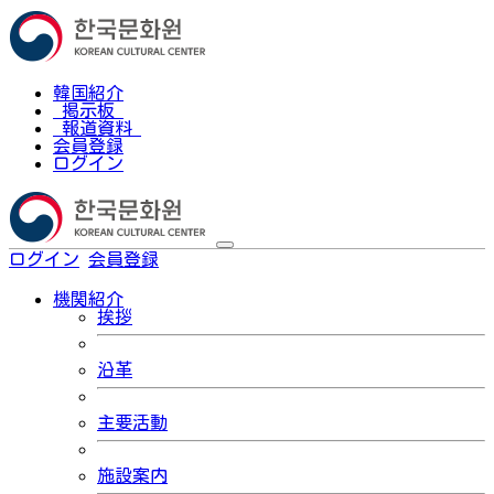
韓国紹介
掲示板
報道資料
会員登録
ログイン
ログイン
会員登録
한국어
機関紹介
挨拶
沿革
主要活動
施設案内