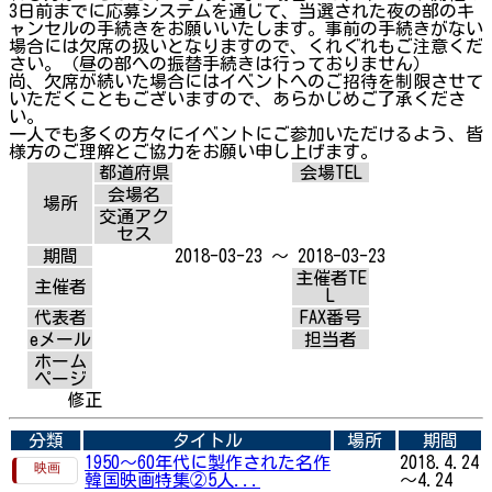
3日前までに応募システムを通じて、当選された夜の部のキ
ャンセルの手続きをお願いいたします。事前の手続きがない
場合には欠席の扱いとなりますので、くれぐれもご注意くだ
さい。（昼の部への振替手続きは行っておりません）
尚、欠席が続いた場合にはイベントへのご招待を制限させて
いただくこともございますので、あらかじめご了承くださ
い。
一人でも多くの方々にイベントにご参加いただけるよう、皆
様方のご理解とご協力をお願い申し上げます。
都道府県
会場TEL
会場名
場所
交通アク
セス
期間
2018-03-23 ～ 2018-03-23
主催者TE
主催者
L
代表者
FAX番号
eメール
担当者
ホーム
ページ
修正
分類
タイトル
場所
期間
1950～60年代に製作された名作
2018.4.24
韓国映画特集②5人...
～4.24