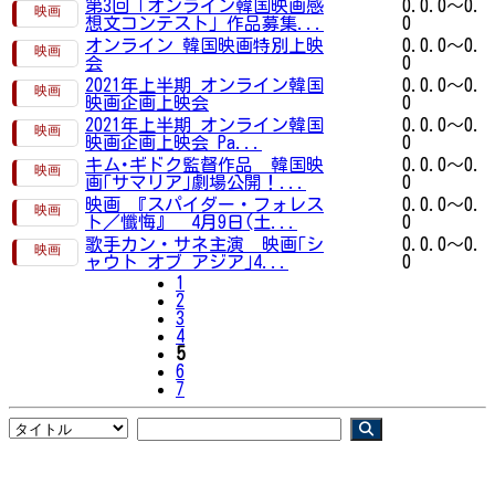
第3回「オンライン韓国映画感
0.0.0～0.
想文コンテスト」作品募集...
0
オンライン 韓国映画特別上映
0.0.0～0.
会
0
2021年上半期 オンライン韓国
0.0.0～0.
映画企画上映会
0
2021年上半期 オンライン韓国
0.0.0～0.
映画企画上映会 Pa...
0
キム･ギドク監督作品 韓国映
0.0.0～0.
画｢サマリア｣劇場公開！...
0
映画 『スパイダー・フォレス
0.0.0～0.
ト／懺悔』 4月9日(土...
0
歌手カン・サネ主演 映画｢シ
0.0.0～0.
ャウト オブ アジア｣4...
0
1
2
3
4
5
6
7