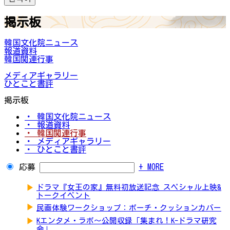
掲示板
韓国文化院ニュース
報道資料
韓国関連行事
メディアギャラリー
ひとこと書評
掲示板
・ 韓国文化院ニュース
・ 報道資料
・ 韓国関連行事
・ メディアギャラリー
・ ひとこと書評
応募
+ MORE
▶
ドラマ『女王の家』無料初放送記念 スペシャル上映&
トークイベント
▶
民画体験ワークショップ：ポーチ・クッションカバー
▶
Kエンタメ・ラボ～公開収録「集まれ！K-ドラマ研究
会」