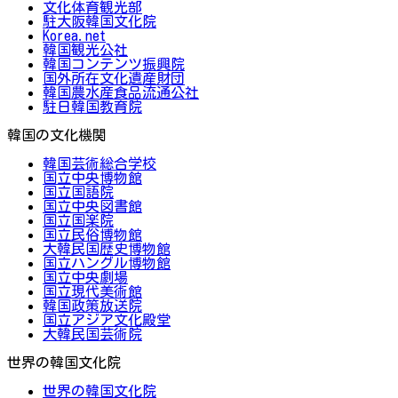
文化体育観光部
駐大阪韓国文化院
Korea.net
韓国観光公社
韓国コンテンツ振興院
国外所在文化遺産財団
韓国農水産食品流通公社
駐日韓国教育院
韓国の文化機関
韓国芸術総合学校
国立中央博物館
国立国語院
国立中央図書館
国立国楽院
国立民俗博物館
大韓民国歴史博物館
国立ハングル博物館
国立中央劇場
国立現代美術館
韓国政策放送院
国立アジア文化殿堂
大韓民国芸術院
世界の韓国文化院
世界の韓国文化院