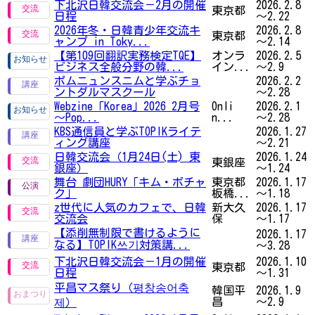
下北沢日韓交流会－2月の開催
2026.2.8
東京都
日程
～2.22
2026年冬・日韓青少年交流キ
2026.2.8
東京都
ャンプ in Toky...
～2.14
【第109回翻訳実務検定TQE】
オンラ
2026.2.5
ビジネス全般分野の韓...
イン...
～2.9
ポムニュンスニムと学ぶチョ
2026.2.2
ントダルマスクール
～2.28
Webzine「Korea」2026 2月号
Onli
2026.2.1
～Pop...
n...
～2.28
KBS通信員と学ぶTOPIKライテ
2026.1.27
ィング講座
～2.21
日韓交流会（1月24日(土) 東
2026.1.24
東銀座
銀座）
～1.24
舞台 劇団HURY「キム・ボチャ
東京都
2026.1.17
ク」
板橋...
～1.18
z世代に人気のカフェで、日韓
新大久
2026.1.17
交流会
保
～1.17
【添削無制限で書けるように
2026.1.17
なる】TOPIK쓰기対策講...
～3.28
下北沢日韓交流会－1月の開催
2026.1.10
東京都
日程
～1.31
平昌マス祭り（평창송어축
韓国平
2026.1.9
昌
～2.9
제）