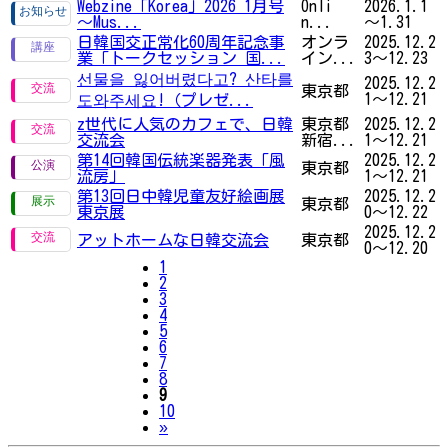
Webzine「Korea」2026 1月号
Onli
2026.1.1
～Mus...
n...
～1.31
日韓国交正常化60周年記念事
オンラ
2025.12.2
業「トークセッション 国...
イン...
3～12.23
선물을 잃어버렸다고? 산타를
2025.12.2
東京都
1～12.21
도와주세요!（プレゼ...
z世代に人気のカフェで、日韓
東京都
2025.12.2
交流会
新宿...
1～12.21
第14回韓国伝統楽器発表「風
2025.12.2
東京都
流房」
1～12.21
第13回日中韓児童友好絵画展
2025.12.2
東京都
東京展
0～12.22
2025.12.2
アットホームな日韓交流会
東京都
0～12.20
1
2
3
4
5
6
7
8
9
10
Next
»