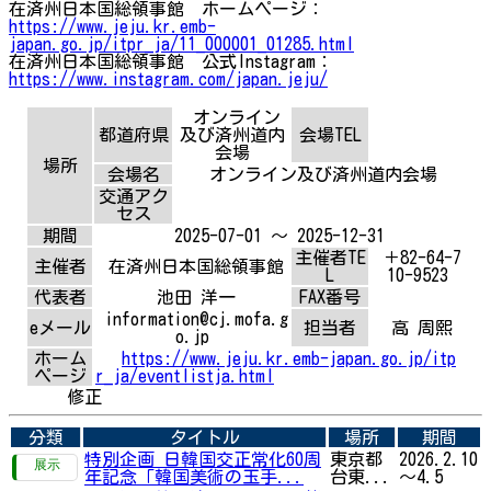
在済州日本国総領事館 ホームページ：
https://www.jeju.kr.emb-
japan.go.jp/itpr_ja/11_000001_01285.html
在済州日本国総領事館 公式Instagram：
https://www.instagram.com/japan.jeju/
オンライン
都道府県
及び済州道内
会場TEL
会場
場所
会場名
オンライン及び済州道内会場
交通アク
セス
期間
2025-07-01 ～ 2025-12-31
主催者TE
＋82-64-7
主催者
在済州日本国総領事館
L
10-9523
代表者
池田 洋一
FAX番号
information@cj.mofa.g
eメール
担当者
高 周熙
o.jp
ホーム
https://www.jeju.kr.emb-japan.go.jp/itp
ページ
r_ja/eventlistja.html
修正
分類
タイトル
場所
期間
特別企画 日韓国交正常化60周
東京都
2026.2.10
年記念「韓国美術の玉手...
台東...
～4.5