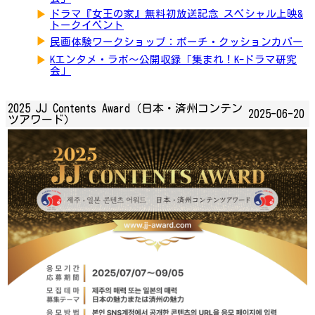
▶
ドラマ『女王の家』無料初放送記念 スペシャル上映&
トークイベント
▶
民画体験ワークショップ：ポーチ・クッションカバー
▶
Kエンタメ・ラボ～公開収録「集まれ！K-ドラマ研究
会」
2025 JJ Contents Award（日本・済州コンテン
2025-06-20
ツアワード）