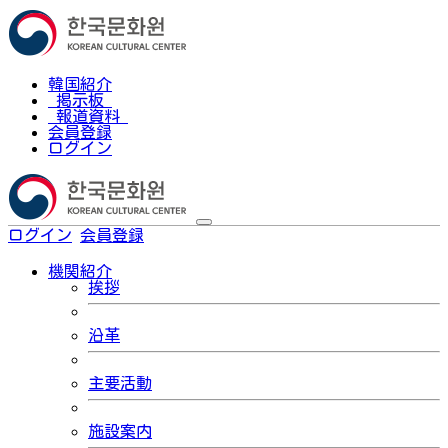
韓国紹介
掲示板
報道資料
会員登録
ログイン
ログイン
会員登録
한국어
機関紹介
挨拶
沿革
主要活動
施設案内