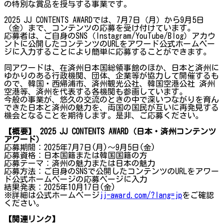
の特別な賞品を授与する事業です。
2025 JJ CONTENTS AWARDでは、7月7日（月）から9月5日
（金）まで、コンテンツの応募を受け付けています。
応募者は、ご自身のSNS（Instagram/YouTube/Blog）アカウ
ントに公開したコンテンツのURLをアワード公式ホームペー
ジに入力することにより簡単に応募することができます。
同アワードは、在済州日本国総領事館のほか、日本と済州に
ゆかりのある行政機関、団体、企業等が協力して開催するも
ので、韓国・西帰浦市、済州観光公社、韓国空港公社 済州
空港等、済州を代表する各機関も参画しています。
今般の事業が、悠久の交流のときの中で深いつながりを育ん
できた日本と済州の魅力を、両国の国民が互いに再発見する
機会となることを期待します。是非、ご応募ください。
【概要】 2025 JJ CONTENTS AWARD（日本・済州コンテンツ
アワード）
応募期間：2025年7月7日(月)～9月5日(金)
応募資格：日本国籍または韓国国籍の方
応募テーマ：済州の魅力または日本の魅力
応募方法：ご自身のSNSで公開したコンテンツのURLをアワー
ド公式ホームページの応募ページに入力
結果発表：2025年10月17日(金)
※詳細は公式ホームページ
jj-award.com/?lang=jp
をご確認
ください。
【関連リンク】