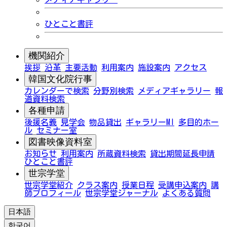
ひとこと書評
機関紹介
挨拶
沿革
主要活動
利用案内
施設案内
アクセス
韓国文化院行事
カレンダーで検索
分野別検索
メディアギャラリー
報
道資料検索
各種申請
後援名義
見学会
物品貸出
ギャラリーMI
多目的ホー
ル
セミナー室
図書映像資料室
お知らせ
利用案内
所蔵資料検索
貸出期間延長申請
ひとこと書評
世宗学堂
世宗学堂紹介
クラス案内
授業日程
受講申込案内
講
師プロフィール
世宗学堂ジャーナル
よくある質問
日本語
한국어