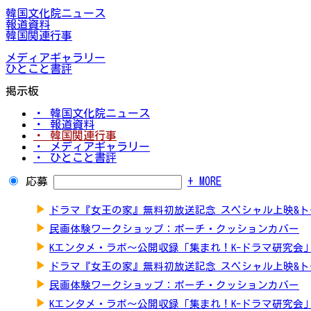
韓国文化院ニュース
報道資料
韓国関連行事
メディアギャラリー
ひとこと書評
掲示板
・ 韓国文化院ニュース
・ 報道資料
・ 韓国関連行事
・ メディアギャラリー
・ ひとこと書評
応募
+ MORE
▶
ドラマ『女王の家』無料初放送記念 スペシャル上映&
▶
民画体験ワークショップ：ポーチ・クッションカバー
▶
Kエンタメ・ラボ～公開収録「集まれ！K-ドラマ研究会
▶
ドラマ『女王の家』無料初放送記念 スペシャル上映&
▶
民画体験ワークショップ：ポーチ・クッションカバー
▶
Kエンタメ・ラボ～公開収録「集まれ！K-ドラマ研究会