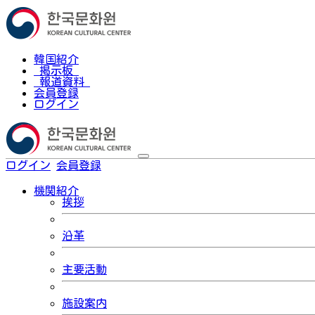
韓国紹介
掲示板
報道資料
会員登録
ログイン
ログイン
会員登録
한국어
機関紹介
挨拶
沿革
主要活動
施設案内