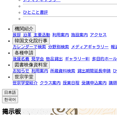
ひとこと書評
機関紹介
挨拶
沿革
主要活動
利用案内
施設案内
アクセス
韓国文化院行事
カレンダーで検索
分野別検索
メディアギャラリー
報
各種申請
後援名義
見学会
物品貸出
ギャラリーMI
多目的ホール
図書映像資料室
お知らせ
利用案内
所蔵資料検索
貸出期間延長申請
ひ
世宗学堂
世宗学堂紹介
クラス案内
授業日程
受講申込案内
講師
日本語
한국어
掲示板