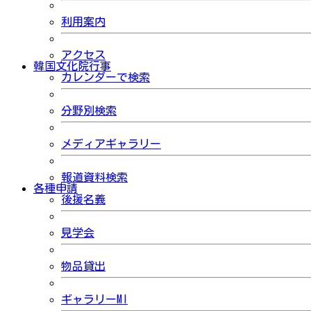
利用案内
アクセス
韓国文化院行事
カレンダーで検索
分野別検索
メディアギャラリー
報道資料検索
各種申請
後援名義
見学会
物品貸出
ギャラリーMI