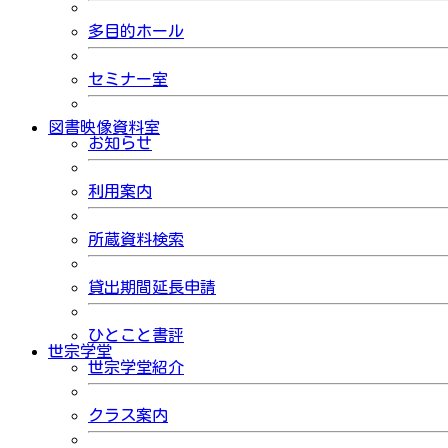
多目的ホール
セミナー室
図書映像資料室
お知らせ
利用案内
所蔵資料検索
貸出期間延長申請
ひとこと書評
世宗学堂
世宗学堂紹介
クラス案内