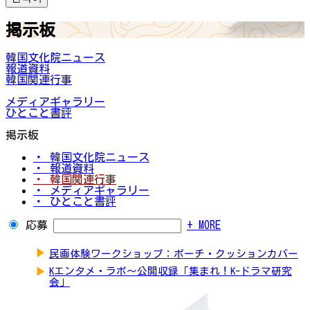
掲示板
韓国文化院ニュース
報道資料
韓国関連行事
メディアギャラリー
ひとこと書評
掲示板
・ 韓国文化院ニュース
・ 報道資料
・ 韓国関連行事
・ メディアギャラリー
・ ひとこと書評
応募
+ MORE
▶
民画体験ワークショップ：ポーチ・クッションカバー
▶
Kエンタメ・ラボ～公開収録「集まれ！K-ドラマ研究
会」