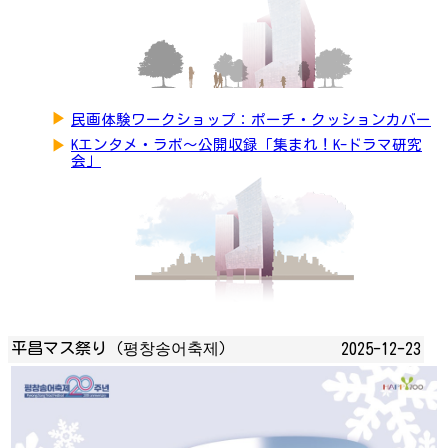
▶
民画体験ワークショップ：ポーチ・クッションカバー
▶
Kエンタメ・ラボ～公開収録「集まれ！K-ドラマ研究
会」
平昌マス祭り（평창송어축제）
2025-12-23