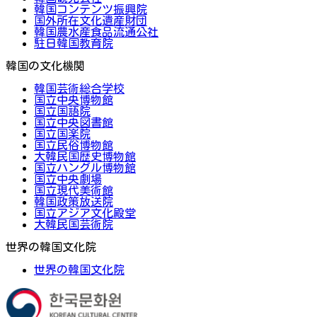
韓国コンテンツ振興院
国外所在文化遺産財団
韓国農水産食品流通公社
駐日韓国教育院
韓国の文化機関
韓国芸術総合学校
国立中央博物館
国立国語院
国立中央図書館
国立国楽院
国立民俗博物館
大韓民国歴史博物館
国立ハングル博物館
国立中央劇場
国立現代美術館
韓国政策放送院
国立アジア文化殿堂
大韓民国芸術院
世界の韓国文化院
世界の韓国文化院