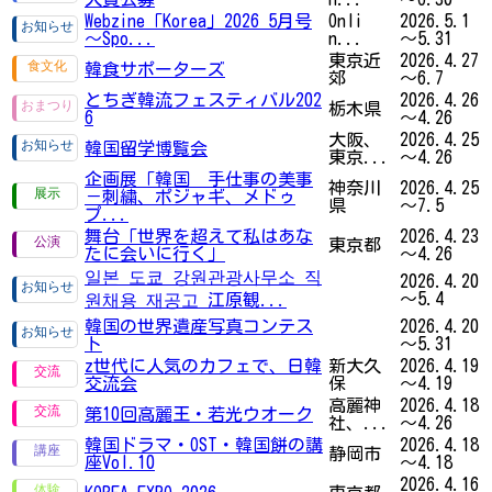
Webzine「Korea」2026 5月号
Onli
2026.5.1
～Spo...
n...
～5.31
東京近
2026.4.27
韓食サポーターズ
郊
～6.7
とちぎ韓流フェスティバル202
2026.4.26
栃木県
6
～4.26
大阪、
2026.4.25
韓国留学博覧会
東京...
～4.26
企画展「韓国 手仕事の美事
神奈川
2026.4.25
－刺繍、ポジャギ、メドゥ
県
～7.5
プ...
舞台「世界を超えて私はあな
2026.4.23
東京都
たに会いに行く」
～4.26
일본 도쿄 강원관광사무소 직
2026.4.20
～5.4
원채용 재공고 江原観...
韓国の世界遺産写真コンテス
2026.4.20
ト
～5.31
z世代に人気のカフェで、日韓
新大久
2026.4.19
交流会
保
～4.19
高麗神
2026.4.18
第10回高麗王・若光ウオーク
社、...
～4.26
韓国ドラマ・OST・韓国餅の講
2026.4.18
静岡市
座Vol.10
～4.18
2026.4.16