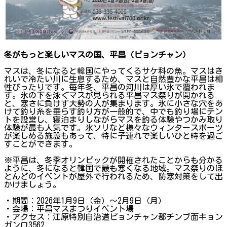
冬がもっと楽しいマスの国、平昌（ピョンチャン）
マスは、冬になると韓国にやってくるサケ科の魚。マスはき
れいで冷たい川に生息するため、マスと自然豊かな平昌は相
性ぴったりです。毎年冬、平昌の河川は厚い氷で覆われま
す。氷の下を泳ぐマスが見られる平昌マス祭りが開かれる
と、寒さに負けず大勢の人が集まります。氷に小さな穴をあ
けて釣り糸を垂らす釣り方が一般的で、中でも釣り場にテン
トを設営し、寝泊まりしながらマスを釣る体験やつかみ取り
体験が最も人気です。氷ソリなど様々なウィンタースポーツ
が楽しめる施設もあって、特に子連れで楽しいひと時を過ご
すことができます。
※平昌は、冬季オリンピックが開催されたことからも分かる
ように、冬になると韓国で最も寒くなる地域。マス祭りのほ
とんどのイベントが屋外で行われるため、防寒対策をして出
かけましょう。
・期間：2026年1月9日（金）〜2月9日（月）
・会場：平昌マスまつりイベント場
・アクセス：江原特別自治道ピョンチャン郡チンブ面キョン
ガンロ3562