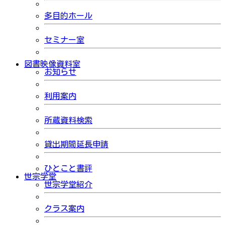
多目的ホール
セミナー室
図書映像資料室
お知らせ
利用案内
所蔵資料検索
貸出期間延長申請
ひとこと書評
世宗学堂
世宗学堂紹介
クラス案内