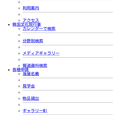
利用案内
アクセス
韓国文化院行事
カレンダーで検索
分野別検索
メディアギャラリー
報道資料検索
各種申請
後援名義
見学会
物品貸出
ギャラリーMI