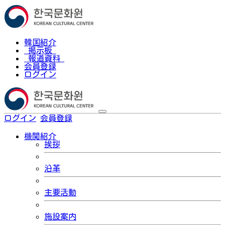
韓国紹介
掲示板
報道資料
会員登録
ログイン
ログイン
会員登録
한국어
機関紹介
挨拶
沿革
主要活動
施設案内