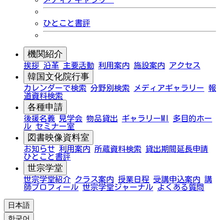
ひとこと書評
機関紹介
挨拶
沿革
主要活動
利用案内
施設案内
アクセス
韓国文化院行事
カレンダーで検索
分野別検索
メディアギャラリー
報
道資料検索
各種申請
後援名義
見学会
物品貸出
ギャラリーMI
多目的ホー
ル
セミナー室
図書映像資料室
お知らせ
利用案内
所蔵資料検索
貸出期間延長申請
ひとこと書評
世宗学堂
世宗学堂紹介
クラス案内
授業日程
受講申込案内
講
師プロフィール
世宗学堂ジャーナル
よくある質問
日本語
한국어