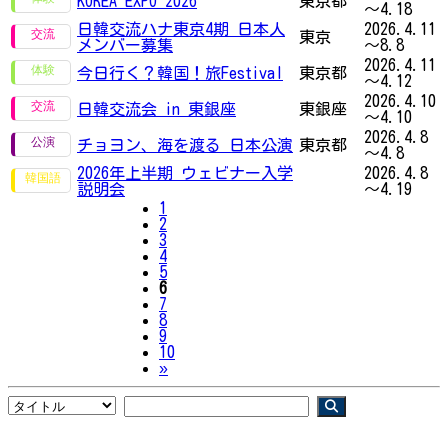
KOREA EXPO 2026
東京都
～4.18
日韓交流ハナ東京4期 日本人
2026.4.11
東京
メンバー募集
～8.8
2026.4.11
今日行く？韓国！旅Festival
東京都
～4.12
2026.4.10
日韓交流会 in 東銀座
東銀座
～4.10
2026.4.8
チョヨン、海を渡る 日本公演
東京都
～4.8
2026年上半期 ウェビナー入学
2026.4.8
説明会
～4.19
1
2
3
4
5
6
7
8
9
10
Next
»