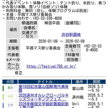
・代表イベント・体験イベント：テント釣り、氷釣り、魚つ
かみ取り体験、雪ソリ(伝統ソリ)体験
・利用料金：無料（但し、体験プログラムは別途）
・主催：平昌マス祭り委員会
・お問い合わせ：+82-33-336-4000
都道府県
韓国平昌
会場TEL
会場名
場所
交通アク
渋谷駅直結
セス
期間
2026-01-09 ～ 2026-02-09
主催者TE
+82-33-33
主催者
平昌マス祭り委員会
L
6-4000
代表者
FAX番号
eメール
担当者
ホーム
https://festival700.or.kr/
ページ
修正
分類
タイトル
場所
期間
第10回記念富山国際現代美術
2026.5.2
富山県
展
～5.10
2026済州オルレグローバルキ
2026.5.2
済州島
ッズウォーキングフェス...
～5.3
2026年韓国文学翻訳賞翻訳新
Onli
2026.5.1
人賞公募
n...
～6.30